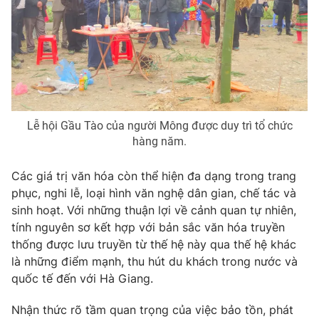
Photo
Infographic
Video
Shorts video
VTV Money
VTV Thể thao
Lễ hội Gầu Tào của người Mông được duy trì tổ chức
hàng năm.
VTV Sức khoẻ
Bất động sản
Các giá trị văn hóa còn thể hiện đa dạng trong trang
Thị trường 24h
Tấm lòng Việt
phục, nghi lễ, loại hình văn nghệ dân gian, chế tác và
sinh hoạt. Với những thuận lợi về cảnh quan tự nhiên,
tính nguyên sơ kết hợp với bản sắc văn hóa truyền
VTV4
Vươn mình bằng AI
thống được lưu truyền từ thế hệ này qua thế hệ khác
là những điểm mạnh, thu hút du khách trong nước và
VTV9
VTV8
quốc tế đến với Hà Giang.
Nhận thức rõ tầm quan trọng của việc bảo tồn, phát
Liên hệ tòa soạn
English