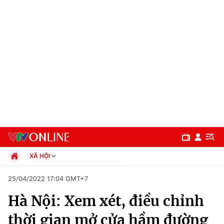
XÃ HỘI
Chính trị
25/04/2022 17:04 GMT+7
Xã hội
Hà Nội: Xem xét, điều chỉnh
Pháp luật
Chuyên mục
Kinh tế
thời gian mở cửa hầm đường
Thể thao