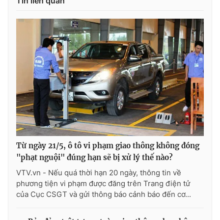
Tin liên quan
THỜI BÁO VTV
Theo dõi báo trên
Cơ quan chủ quản:
Đài Truyền hình Việt Nam
Cơ quan báo chí:
Thời báo VTV
Từ ngày 21/5, ô tô vi phạm giao thông không đóng
Giấy phép hoạt động báo in và báo điện tử số 483/GP-BTTTT
"phạt nguội" đúng hạn sẽ bị xử lý thế nào?
cấp ngày 29/12/2023
VTV.vn - Nếu quá thời hạn 20 ngày, thông tin về
Tổng Biên tập:
Vũ Thanh Thủy
phương tiện vi phạm được đăng trên Trang điện tử
Phó Tổng Biên tập:
Nguyễn Thị Mỹ Hạnh, Phạm Quốc Thắng,
của Cục CSGT và gửi thông báo cảnh báo đến cơ...
Nguyễn Trọng Ninh
Tổng đài VTV:
024.38 355 931 - 024.38 355 932