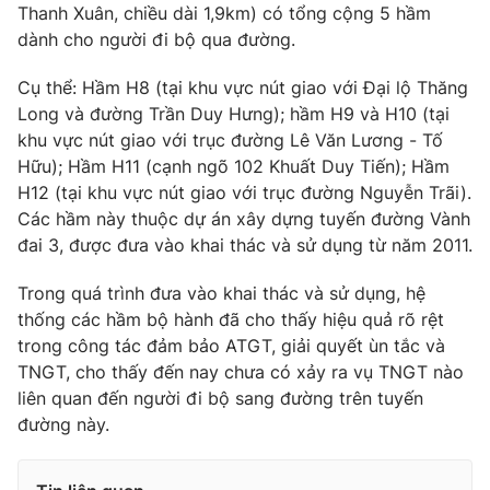
Thanh Xuân, chiều dài 1,9km) có tổng cộng 5 hầm
Photo
Infographic
dành cho người đi bộ qua đường.
Cụ thể: Hầm H8 (tại khu vực nút giao với Đại lộ Thăng
Video
Shorts video
Long và đường Trần Duy Hưng); hầm H9 và H10 (tại
khu vực nút giao với trục đường Lê Văn Lương - Tố
VTV Money
VTV Thể thao
Hữu); Hầm H11 (cạnh ngõ 102 Khuất Duy Tiến); Hầm
H12 (tại khu vực nút giao với trục đường Nguyễn Trãi).
Các hầm này thuộc dự án xây dựng tuyến đường Vành
VTV Sức khoẻ
Bất động sản
đai 3, được đưa vào khai thác và sử dụng từ năm 2011.
Thị trường 24h
Tấm lòng Việt
Trong quá trình đưa vào khai thác và sử dụng, hệ
thống các hầm bộ hành đã cho thấy hiệu quả rõ rệt
trong công tác đảm bảo ATGT, giải quyết ùn tắc và
VTV4
Vươn mình bằng AI
TNGT, cho thấy đến nay chưa có xảy ra vụ TNGT nào
liên quan đến người đi bộ sang đường trên tuyến
VTV9
VTV8
đường này.
Liên hệ tòa soạn
English