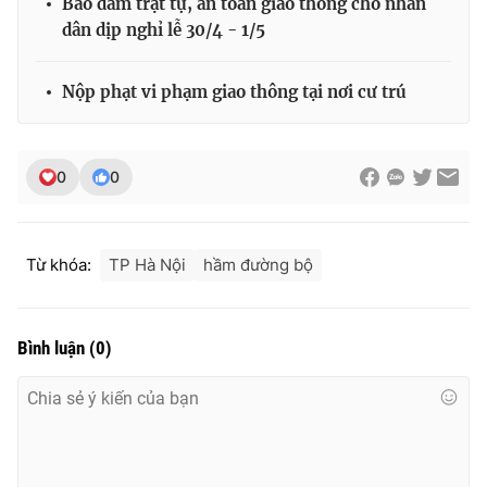
Bảo đảm trật tự, an toàn giao thông cho nhân
Ðiện thoại Thời báo VTV:
024.66 897 897
dân dịp nghỉ lễ 30/4 - 1/5
Email:
toasoan@vtv.vn
Liên hệ quảng cáo:
024-7300.7108
Nộp phạt vi phạm giao thông tại nơi cư trú
0
0
Từ khóa:
TP Hà Nội
hầm đường bộ
Bình luận
(
0
)
® Cấm sao chép dưới mọi hình thức nếu không có sự chấp
thuận bằng văn bản. Ghi rõ nguồn VTV.vn khi phát hành lại
thông tin từ website này.