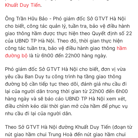
Phim VTV
Khuất Duy Tiến
.
Giải trí
Hậu trường
Ông Trần Hữu Bảo - Phó giám đốc Sở GTVT Hà Nội
Điện ảnh
Đời sống
cho biết, công tác quản lý, tuần tra, bảo vệ điều hành
Nhân vật
Âm nhạc
giao thông hầm được thực hiện theo Quyết định số 22
Du lịch
Khán giả
của UBND TP Hà Nội. Theo đó, thời gian thực hiện
Giáo dục
Sao
công tác tuần tra, bảo vệ điều hành giao thông
hầm
Làm đẹp
Giải sao mai
Tuyển sinh
đường bộ
là từ 6h00 đến 22h00 hàng ngày.
Công nghệ
Chất lượng cuộc sống
Học trực tuyến
Phó giám đốc Sở GTVT Hà Nội cho biết, đơn vị vừa
Hitech Công nghệ tương lai
yêu cầu Ban Duy tu công trình hạ tầng giao thông
Giao lưu trực tuyến
đường bộ cần tiếp tục theo dõi, đánh giá nhu cầu đi
Sản phẩm
lại của người dân trong thời gian từ 22h00 đến 6h00
Lịch phát sóng
Thị trường
hàng ngày và sẽ báo cáo UBND TP Hà Nội xem xét,
điều chỉnh kéo dài thời gian mở cửa hầm để phục vụ
Tư vấn
nhu cầu đi lại của người dân.
Chuyên mục khác
Theo Sở GTVT Hà Nội đường Khuất Duy Tiến (đoạn từ
Emagazine
Podcast
nút giao hầm chui Trung Hoà đến nút giao hầm chui