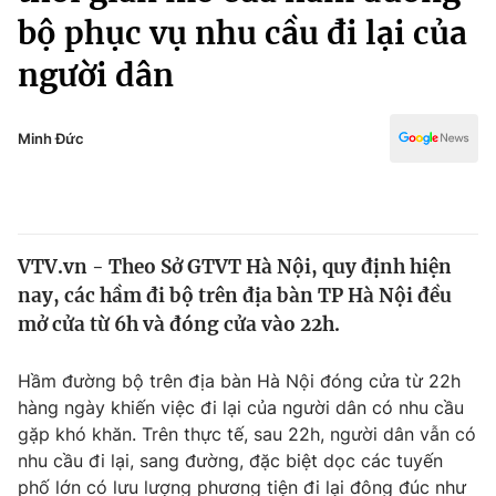
Chính trị
bộ phục vụ nhu cầu đi lại của
Truyền hình
Văn hóa - Giải trí
người dân
Xã hội
Y tế
Đời sống
Pháp luật
Minh Đức
Công nghệ
Giáo dục
Y tế
Thế giới
VTV.vn - Theo Sở GTVT Hà Nội, quy định hiện
nay, các hầm đi bộ trên địa bàn TP Hà Nội đều
Tin tức
mở cửa từ 6h và đóng cửa vào 22h.
Kinh tế
Thế giới đó đây
Tài chính
Hầm đường bộ trên địa bàn Hà Nội đóng cửa từ 22h
Dữ liệu và đời sống
Câu chuyện quốc tế
hàng ngày khiến việc đi lại của người dân có nhu cầu
Thị trường
gặp khó khăn. Trên thực tế, sau 22h, người dân vẫn có
Truyền hình
nhu cầu đi lại, sang đường, đặc biệt dọc các tuyến
Góc doanh nghiệp
phố lớn có lưu lượng phương tiện đi lại đông đúc như