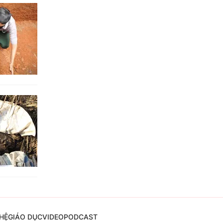
HỆ
GIÁO DỤC
VIDEO
PODCAST