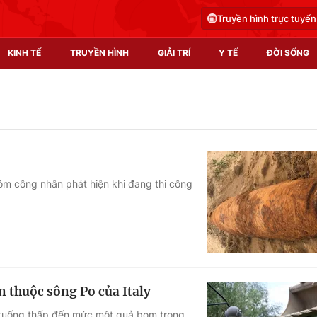
Truyền hình trực tuyến
KINH TẾ
TRUYỀN HÌNH
GIẢI TRÍ
Y TẾ
ĐỜI SỐNG
Pháp luật
Y tế
Truyền hình
Multimedia
Phim VTV
Video
m công nhân phát hiện khi đang thi công
Hậu trường
Shorts video
Nhân vật
Podcast
Khán giả
EMagazine
Giải sao mai
Photo
n thuộc sông Po của Italy
Infographic
g xuống thấp đến mức một quả bom trong