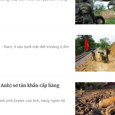
Góc ảnh
Giáo dục
Công nghệ
Tuyển sinh
Hitech Công ng
Học trực tuyến
Sản phẩm
 - Nam; ở sâu dưới mặt đất khoảng 0,6m
g
Thị trường
Tư vấn
 (Anh) sơ tán khẩn cấp hàng
hành phố Exeter của Anh, hàng nghìn hộ