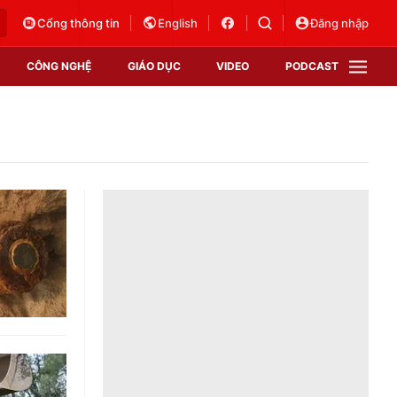
Cổng thông tin
English
Đăng nhập
CÔNG NGHỆ
GIÁO DỤC
VIDEO
PODCAST
VTV Money
VTV Thể thao
VTV Sức khoẻ
Bất động sản
Thị trường 24h
Tấm lòng Việt
Vươn mình bằng AI
VTV4
VTV8
VTV9
Lịch phát sóng
Giao lưu trực tuyến
Sự kiện