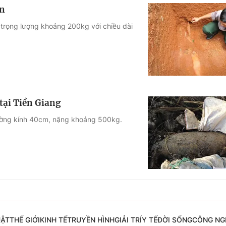
ân
 trọng lượng khoảng 200kg với chiều dài
tại Tiền Giang
 đường kính 40cm, nặng khoảng 500kg.
UẬT
THẾ GIỚI
KINH TẾ
TRUYỀN HÌNH
GIẢI TRÍ
Y TẾ
ĐỜI SỐNG
CÔNG NG