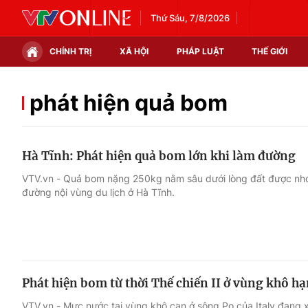
Thứ Sáu, 7/8/2026
CHÍNH TRỊ
XÃ HỘI
PHÁP LUẬT
THẾ GIỚI
Chính trị
Xã hội
phát hiện quả bom
Thế giới
Kinh tế
Hà Tĩnh: Phát hiện quả bom lớn khi làm đường
Tin tức
Tài chính
VTV.vn - Quả bom nặng 250kg nằm sâu dưới lòng đất được nhó
đường nội vùng du lịch ở Hà Tĩnh.
Thế giới đó đây
Thị trường
Câu chuyện quốc tế
Góc doanh nghiệp
Dữ liệu và đời sống
Phát hiện bom từ thời Thế chiến II ở vùng khô hạ
VTV.vn - Mực nước tại vùng khô cạn ở sông Po của Italy đan