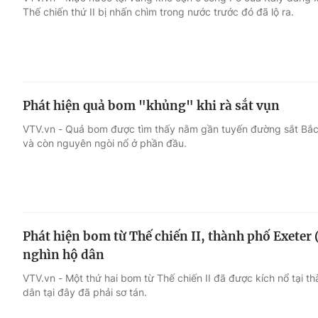
Thế chiến thứ II bị nhấn chìm trong nước trước đó đã lộ ra.
Giải trí
Đời sống
Điện ảnh
Du lịch
Phát hiện quả bom "khủng" khi rà sắt vụn
Âm nhạc
Làm đẹp
VTV.vn - Quả bom được tìm thấy nằm gần tuyến đường sắt Bắc
và còn nguyên ngòi nổ ở phần đầu.
Sao
Chất lượng cuộc sốn
Phát hiện bom từ Thế chiến II, thành phố Exeter
nghìn hộ dân
VTV.vn - Một thứ hai bom từ Thế chiến II đã được kích nổ tại t
dân tại đây đã phải sơ tán.