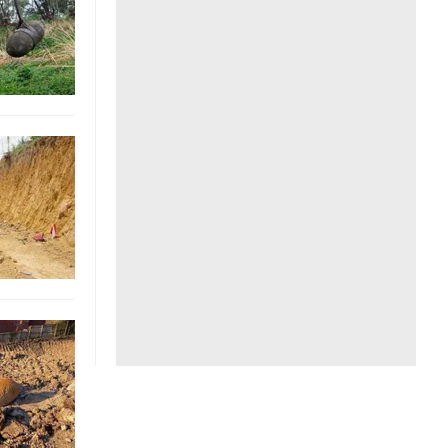
Liên hệ toà soạn
hệ tương lai