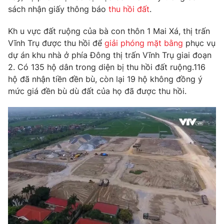
Phim VTV
sách nhận giấy thông báo
thu hồi đất
.
Giải trí
Hậu trường
Kh u vực đất ruộng của bà con thôn 1 Mai Xá, thị trấn
Điện ảnh
Đời sống
Nhân vật
Vĩnh Trụ được thu hồi để
giải phóng mặt bằng
phục vụ
Âm nhạc
dự án khu nhà ở phía Đông thị trấn Vĩnh Trụ giai đoạn
Du lịch
Khán giả
2. Có 135 hộ dân trong diện bị thu hồi đất ruộng.116
Giáo dục
Sao
hộ đã nhận tiền đền bù, còn lại 19 hộ không đồng ý
Làm đẹp
Giải sao mai
Tuyển sinh
mức giá đền bù dù đất của họ đã được thu hồi.
Công nghệ
Chất lượng cuộc sống
Học trực tuyến
Hitech Công nghệ tương lai
Giao lưu trực tuyến
Sản phẩm
Lịch phát sóng
Thị trường
Tư vấn
Chuyên mục khác
Emagazine
Podcast