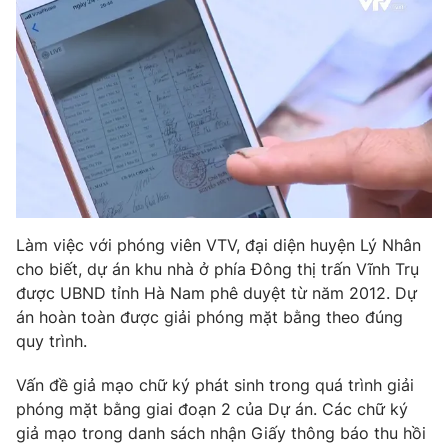
THỜI BÁO VTV
Theo dõi báo trên
Làm việc với phóng viên VTV, đại diện huyện Lý Nhân
Cơ quan chủ quản:
Đài Truyền hình Việt Nam
cho biết, dự án khu nhà ở phía Đông thị trấn Vĩnh Trụ
Cơ quan báo chí:
Thời báo VTV
được UBND tỉnh Hà Nam phê duyệt từ năm 2012. Dự
Giấy phép hoạt động báo in và báo điện tử số 483/GP-BTTTT
án hoàn toàn được giải phóng mặt bằng theo đúng
cấp ngày 29/12/2023
quy trình.
Tổng Biên tập:
Vũ Thanh Thủy
Phó Tổng Biên tập:
Vấn đề giả mạo chữ ký phát sinh trong quá trình giải
Nguyễn Thị Mỹ Hạnh, Phạm Quốc Thắng,
Nguyễn Trọng Ninh
phóng mặt bằng giai đoạn 2 của Dự án. Các chữ ký
Tổng đài VTV:
024.38 355 931 - 024.38 355 932
giả mạo trong danh sách nhận Giấy thông báo thu hồi