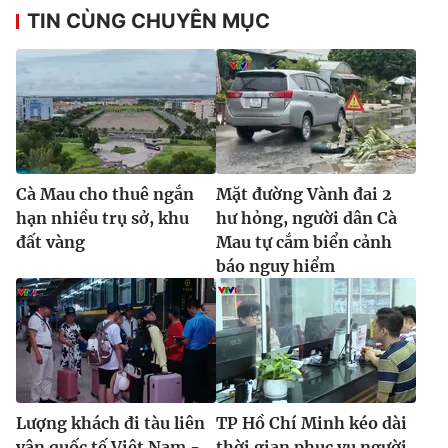
TIN CÙNG CHUYÊN MỤC
Cà Mau cho thuê ngắn
Mặt đường Vành đai 2
hạn nhiều trụ sở, khu
hư hỏng, người dân Cà
đất vàng
Mau tự cắm biển cảnh
báo nguy hiểm
Lượng khách đi tàu liên
TP Hồ Chí Minh kéo dài
vận quốc tế Việt Nam -
thời gian phục vụ người