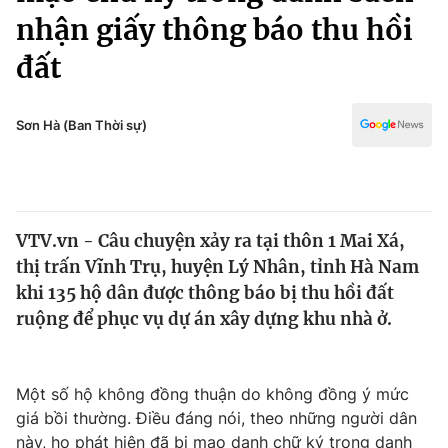
Chính trị
nhận giấy thông báo thu hồi
Truyền hình
Văn hóa - Giải trí
đất
Xã hội
Y tế
Đời sống
Pháp luật
Sơn Hà (Ban Thời sự)
Công nghệ
Giáo dục
Y tế
Thế giới
VTV.vn - Câu chuyện xảy ra tại thôn 1 Mai Xá,
thị trấn Vĩnh Trụ, huyện Lý Nhân, tỉnh Hà Nam
Tin tức
khi 135 hộ dân được thông báo bị thu hồi đất
Kinh tế
ruộng để phục vụ dự án xây dựng khu nhà ở.
Thế giới đó đây
Tài chính
Dữ liệu và đời sống
Câu chuyện quốc tế
Thị trường
Một số hộ không đồng thuận do không đồng ý mức
Truyền hình
Góc doanh nghiệp
giá bồi thường. Điều đáng nói, theo những người dân
này, họ phát hiện đã bị mạo danh chữ ký trong danh