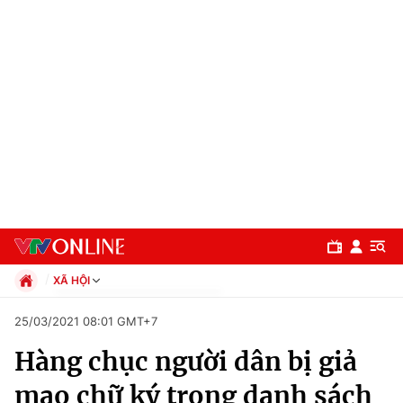
XÃ HỘI
Chính trị
25/03/2021 08:01 GMT+7
Xã hội
Hàng chục người dân bị giả
Pháp luật
Chuyên mục
Kinh tế
mạo chữ ký trong danh sách
Thể thao