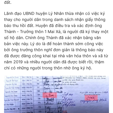
đất.
Ðiện thoại Thời báo VTV:
024.66 897 897
Email:
toasoan@vtv.vn
Lãnh đạo UBND huyện Lý Nhân thừa nhận có việc ký
Liên hệ quảng cáo:
024-7300.7108
thay cho người dân trong danh sách nhận giấy thông
báo thu hồi đất. Huyện đã điều tra và xác định ông
Thành - Trưởng thôn 1 Mai Xá, là người đã ký thay một
số hộ dân. Chính ông Thành đã xác nhận bằng văn
bản việc này. Lý do là để hoàn thành sớm công việc
bởi ông trưởng thôn nghĩ đơn giản là thông báo này
đã được đăng công khai tại nhà văn hóa thôn và xã từ
năm 2019 và nhiều người dân đã được biết rồi, thậm
chí có những người trong thôn nhờ ông ký hộ.
® Cấm sao chép dưới mọi hình thức nếu không có sự chấp
thuận bằng văn bản. Ghi rõ nguồn VTV.vn khi phát hành lại
thông tin từ website này.