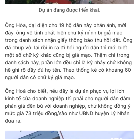
Photo
Infographic
Dự án đang được triển khai.
Ông Hòa, đại diện cho 19 hộ dân này phản ánh, mới
Video
Shorts video
đây, ông vô tình phát hiện chữ ký mình bị giả mạo
trong danh sách nhận giấy thông báo thu hồi đất. Ông
VTV Money
VTV Thể thao
đã chụp vội lại rồi in ra đi hỏi người dân thì mới biết
một số chữ ký khác cũng bị giả mạo. Thậm chí trong
danh sách này, phần lớn đều chỉ là ký nháy chứ không
VTV Sức khoẻ
Bất động sản
hề ghi rõ đầy đủ họ tên. Theo thống kê có khoảng 60
người dân có chữ ký giả mạo.
Thị trường 24h
Tấm lòng Việt
Ông Hoà cho biết, nếu đây là dự án phục vụ lợi ích
kinh tế của doanh nghiệp thì phải cho người dân đàm
VTV4
Vươn mình bằng AI
phán giá đền bù với doanh nghiệp, chứ không đồng ý
mức giá 73 triệu đồng/sào như UBND huyện Lý Nhân
VTV9
VTV8
đưa ra.
Liên hệ tòa soạn
English