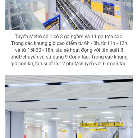
Photo
Infographic
Video
Shorts video
Tuyến Metro số 1 có 3 ga ngầm và 11 ga trên cao.
Trong các khung giờ cao điểm từ 6h - 8h, từ 11h - 12h
VTV Money
VTV Thể thao
và từ 15h30 - 18h, tàu sẽ hoạt động với tần suất 8
phút/chuyến và sử dụng 9 đoàn tàu. Trong các khung
VTV Sức khoẻ
Bất động sản
giờ còn lại, tần suất là 12 phút/chuyến với 6 đoàn tàu.
Thị trường 24h
Tấm lòng Việt
VTV4
Vươn mình bằng AI
VTV9
VTV8
Liên hệ tòa soạn
English