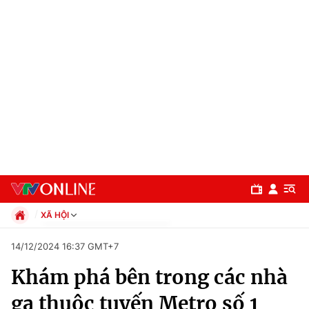
XÃ HỘI
Chính trị
14/12/2024 16:37 GMT+7
Xã hội
Khám phá bên trong các nhà
Pháp luật
Chuyên mục
Kinh tế
ga thuộc tuyến Metro số 1
Thể thao