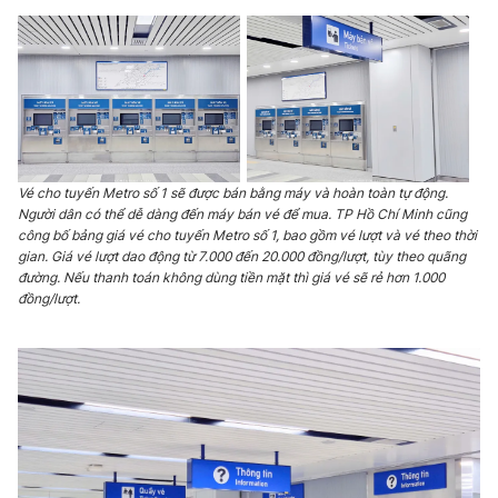
Ðiện thoại Thời báo VTV:
024.66 897 897
Email:
toasoan@vtv.vn
Liên hệ quảng cáo:
024-7300.7108
Vé cho tuyến Metro số 1 sẽ được bán bằng máy và hoàn toàn tự động.
Người dân có thể dễ dàng đến máy bán vé để mua. TP Hồ Chí Minh cũng
công bố bảng giá vé cho tuyến Metro số 1, bao gồm vé lượt và vé theo thời
gian. Giá vé lượt dao động từ 7.000 đến 20.000 đồng/lượt, tùy theo quãng
đường. Nếu thanh toán không dùng tiền mặt thì giá vé sẽ rẻ hơn 1.000
đồng/lượt.
® Cấm sao chép dưới mọi hình thức nếu không có sự chấp
thuận bằng văn bản. Ghi rõ nguồn VTV.vn khi phát hành lại
thông tin từ website này.