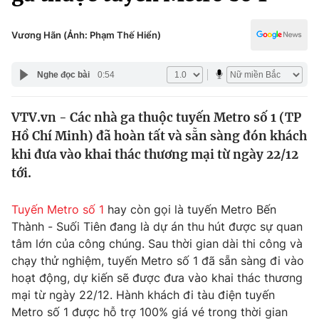
Chính trị
Truyền hình
Văn hóa - Giải trí
Vương Hãn (Ảnh: Phạm Thế Hiển)
Xã hội
Y tế
Đời sống
Nghe đọc bài
0:54
Pháp luật
Công nghệ
Giáo dục
VTV.vn - Các nhà ga thuộc tuyến Metro số 1 (TP
Y tế
Hồ Chí Minh) đã hoàn tất và sẵn sàng đón khách
khi đưa vào khai thác thương mại từ ngày 22/12
Thế giới
tới.
Tin tức
Tuyến Metro số 1
hay còn gọi là tuyến Metro Bến
Kinh tế
Thành - Suối Tiên đang là dự án thu hút được sự quan
Thế giới đó đây
Tài chính
tâm lớn của công chúng. Sau thời gian dài thi công và
Dữ liệu và đời sống
Câu chuyện quốc tế
chạy thử nghiệm, tuyến Metro số 1 đã sẵn sàng đi vào
Thị trường
hoạt động, dự kiến sẽ được đưa vào khai thác thương
Truyền hình
mại từ ngày 22/12. Hành khách đi tàu điện tuyến
Góc doanh nghiệp
Metro số 1 được hỗ trợ 100% giá vé trong thời gian