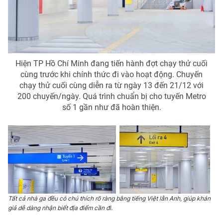
THỜI BÁO VTV
Hiện TP Hồ Chí Minh đang tiến hành đợt chạy thử cuối
cùng trước khi chính thức đi vào hoạt động. Chuyến
chạy thử cuối cùng diễn ra từ ngày 13 đến 21/12 với
Theo dõi báo trên
200 chuyến/ngày. Quá trình chuẩn bị cho tuyến Metro
số 1 gần như đã hoàn thiện.
Cơ quan chủ quản:
Đài Truyền hình Việt Nam
Cơ quan báo chí:
Thời báo VTV
Giấy phép hoạt động báo in và báo điện tử số 483/GP-BTTTT
cấp ngày 29/12/2023
Tổng Biên tập:
Vũ Thanh Thủy
Phó Tổng Biên tập:
Nguyễn Thị Mỹ Hạnh, Phạm Quốc Thắng,
Tất cả nhà ga đều có chú thích rõ ràng bằng tiếng Việt lẫn Anh, giúp khán
Nguyễn Trọng Ninh
giả dễ dàng nhận biết địa điểm cần đi.
Tổng đài VTV:
024.38 355 931 - 024.38 355 932