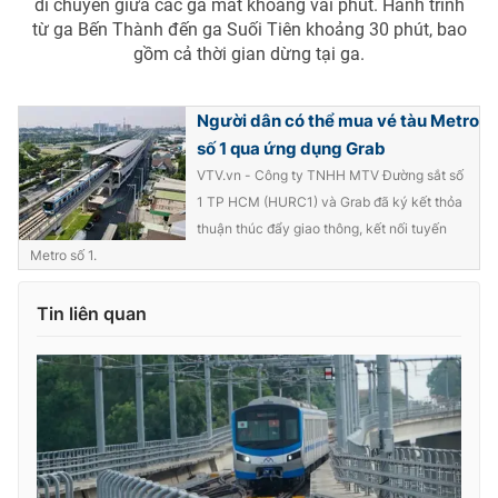
di chuyển giữa các ga mất khoảng vài phút. Hành trình
từ ga Bến Thành đến ga Suối Tiên khoảng 30 phút, bao
gồm cả thời gian dừng tại ga.
Người dân có thể mua vé tàu Metro
số 1 qua ứng dụng Grab
VTV.vn - Công ty TNHH MTV Đường sắt số
1 TP HCM (HURC1) và Grab đã ký kết thỏa
thuận thúc đẩy giao thông, kết nối tuyến
Metro số 1.
Tin liên quan