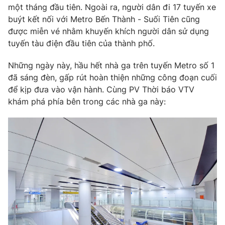
Phim VTV
một tháng đầu tiên. Ngoài ra, người dân đi 17 tuyến xe
Giải trí
buýt kết nối với Metro Bến Thành - Suối Tiên cũng
Hậu trường
được miễn vé nhằm khuyến khích người dân sử dụng
Điện ảnh
Đời sống
Nhân vật
tuyến tàu điện đầu tiên của thành phố.
Âm nhạc
Du lịch
Khán giả
Những ngày này, hầu hết nhà ga trên tuyến Metro số 1
Giáo dục
Sao
đã sáng đèn, gấp rút hoàn thiện những công đoạn cuối
Làm đẹp
Giải sao mai
để kịp đưa vào vận hành. Cùng PV Thời báo VTV
Tuyển sinh
Công nghệ
Chất lượng cuộc sống
khám phá phía bên trong các nhà ga này:
Học trực tuyến
Hitech Công nghệ tương lai
Giao lưu trực tuyến
Sản phẩm
Lịch phát sóng
Thị trường
Tư vấn
Chuyên mục khác
Emagazine
Podcast