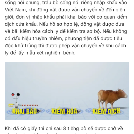
Phim VTV
sống nói chung, trâu bò sống nói riêng nhập khẩu vào
Giải trí
Việt Nam, khi động vật được vận chuyển về đến biên
Hậu trường
giới, đơn vị nhập khẩu phải khai báo với cơ quan kiểm
Điện ảnh
Đời sống
dịch cửa khẩu. Nếu hồ sơ hợp lệ, động vật được đưa
Nhân vật
Âm nhạc
về bãi kiểm hóa cách ly để kiểm tra sơ bộ. Nếu không
Du lịch
Khán giả
có dấu hiệu truyền nhiễm, phương tiện đã được tiêu
Giáo dục
Sao
độc khử trùng thì được phép vận chuyển về khu cách
Làm đẹp
Giải sao mai
ly để lấy mẫu xét nghiệm bệnh.
Tuyển sinh
Công nghệ
Chất lượng cuộc sống
Học trực tuyến
Hitech Công nghệ tương lai
Giao lưu trực tuyến
Sản phẩm
Lịch phát sóng
Thị trường
Tư vấn
Chuyên mục khác
Emagazine
Podcast
Khi đã có giấy thì chỉ sau 8 tiếng bò sẽ được chở về