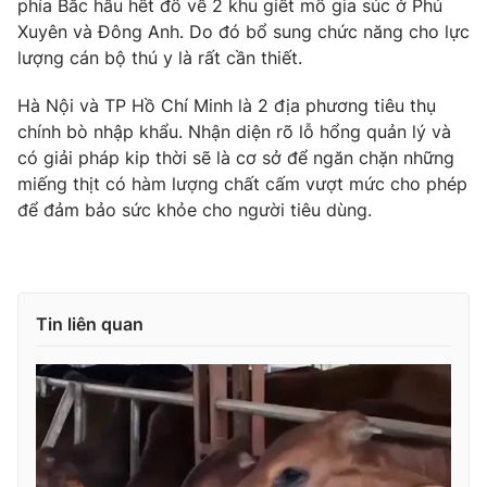
phía Bắc hầu hết đổ về 2 khu giết mổ gia súc ở Phú
Xuyên và Đông Anh. Do đó bổ sung chức năng cho lực
lượng cán bộ thú y là rất cần thiết.
THỜI BÁO VTV
Hà Nội và TP Hồ Chí Minh là 2 địa phương tiêu thụ
chính bò nhập khẩu. Nhận diện rõ lỗ hổng quản lý và
có giải pháp kip thời sẽ là cơ sở để ngăn chặn những
miếng thịt có hàm lượng chất cấm vượt mức cho phép
Theo dõi báo trên
để đảm bảo sức khỏe cho người tiêu dùng.
Cơ quan chủ quản:
Đài Truyền hình Việt Nam
Cơ quan báo chí:
Thời báo VTV
Tin liên quan
Giấy phép hoạt động báo in và báo điện tử số 483/GP-BTTTT
cấp ngày 29/12/2023
Tổng Biên tập:
Vũ Thanh Thủy
Phó Tổng Biên tập:
Nguyễn Thị Mỹ Hạnh, Phạm Quốc Thắng,
Nguyễn Trọng Ninh
Tổng đài VTV:
024.38 355 931 - 024.38 355 932