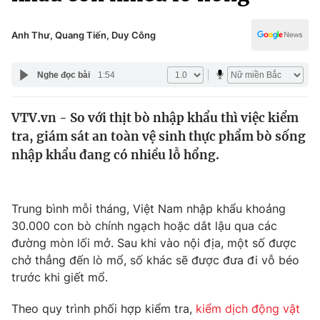
Chính trị
Truyền hình
Văn hóa - Giải trí
Anh Thư, Quang Tiến, Duy Công
Xã hội
Y tế
Đời sống
Nghe đọc bài
1:54
Pháp luật
Công nghệ
Giáo dục
VTV.vn - So với thịt bò nhập khẩu thì việc kiểm
Y tế
tra, giám sát an toàn vệ sinh thực phẩm bò sống
nhập khẩu đang có nhiều lỗ hổng.
Thế giới
Tin tức
Trung bình mỗi tháng, Việt Nam nhập khẩu khoảng
Kinh tế
30.000 con bò chính ngạch hoặc dắt lậu qua các
Thế giới đó đây
Tài chính
đường mòn lối mở. Sau khi vào nội địa, một số được
Dữ liệu và đời sống
Câu chuyện quốc tế
chở thẳng đến lò mổ, số khác sẽ được đưa đi vỗ béo
Thị trường
trước khi giết mổ.
Truyền hình
Góc doanh nghiệp
Theo quy trình phối hợp kiểm tra,
kiểm dịch động vật