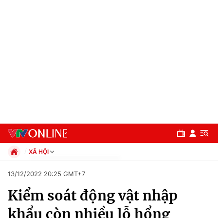
XÃ HỘI
Chính trị
13/12/2022 20:25 GMT+7
Xã hội
Kiểm soát động vật nhập
Pháp luật
Chuyên mục
Kinh tế
khẩu còn nhiều lỗ hổng
Thể thao