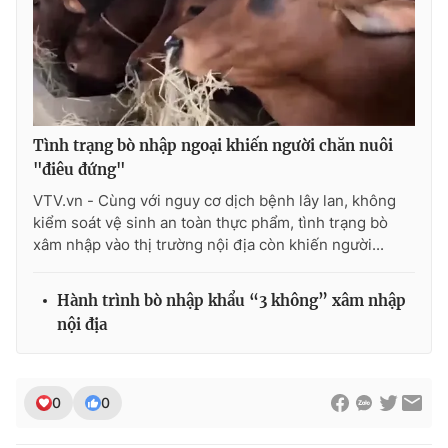
Ðiện thoại Thời báo VTV:
024.66 897 897
Email:
toasoan@vtv.vn
Liên hệ quảng cáo:
024-7300.7108
Tình trạng bò nhập ngoại khiến người chăn nuôi
"điêu đứng"
VTV.vn - Cùng với nguy cơ dịch bệnh lây lan, không
kiểm soát vệ sinh an toàn thực phẩm, tình trạng bò
xâm nhập vào thị trường nội địa còn khiến người...
Hành trình bò nhập khẩu “3 không” xâm nhập
nội địa
® Cấm sao chép dưới mọi hình thức nếu không có sự chấp
thuận bằng văn bản. Ghi rõ nguồn VTV.vn khi phát hành lại
thông tin từ website này.
0
0