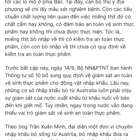
tới các lò mổ ở phía Bắc. Tại đây, cán bộ thú y địa
phương sẽ chỉ lấy mẫu xét nghiệm bệnh. Còn các tiêu
Photo
Infographic
chuẩn chất lượng liên quan đến việc miếng thịt đó có
chất cấm hay không, có đảm bảo an toàn vệ sinh thực
Video
Shorts video
phẩm hay không thì chưa được thực hiện. Tức là,
miếng thịt bò nhập về thì có kiểm tra an toàn thực
VTV Money
VTV Thể thao
phẩm, còn con bò nhập về thì chưa có quy định về
kiểm tra an toàn thực phẩm
VTV Sức khoẻ
Bất động sản
Trước bất cập này, ngày 14/9, Bộ NN&PTNT ban hành
Thông tư số 10 bổ sung quy định về giám sát an toàn
Thị trường 24h
Tấm lòng Việt
vệ sinh thực phẩm cho động vật nhập khẩu. Lâu nay,
những cơ sở nhập khẩu bò từ Australia luôn phải chịu
sự giám sát của nước xuất khẩu từ khâu nuôi vỗ béo
VTV4
Vươn mình bằng AI
đến khi giết mổ. Tuy nhiên, ngay trong nước vẫn đang
thiếu vai trò giám sát vệ sinh an toàn thực phẩm.
VTV9
VTV8
Theo ông Trần Xuân Minh, đại diện một đơn vị chuyên
nhập khẩu bò sống từ Austrlia, bò nhập khẩu đưa ra
Liên hệ tòa soạn
English