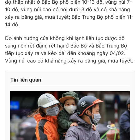
độ thấp nhất ở Bắc Bộ phổ biến 10-13 độ, vùng núi 7-
10 độ, vùng núi cao có nơi dưới 3 độ và có khả năng
Photo
Infographic
xảy ra băng giá, mưa tuyết; Bắc Trung Bộ phổ biến 11-
14 độ.
Video
Shorts video
Do ảnh hưởng của không khí lạnh liên tục được bổ
sung nên rét đậm, rét hại ở Bắc Bộ và Bắc Trung Bộ
VTV Money
VTV Thể thao
tiếp tục xảy ra và kéo dài đến khoảng ngày 04/02.
Vùng núi cao có khả năng xảy ra băng giá, mưa tuyết.
VTV Sức khoẻ
Bất động sản
Tin liên quan
Thị trường 24h
Tấm lòng Việt
VTV4
Vươn mình bằng AI
VTV9
VTV8
Liên hệ tòa soạn
English