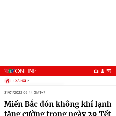
XÃ HỘI
Chính trị
31/01/2022 06:44 GMT+7
Xã hội
Miền Bắc đón không khí lạnh
Pháp luật
Chuyên mục
Kinh tế
tăng cường trong ngày 29 Tết
Thể thao