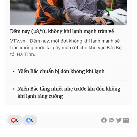
THỜI BÁO VTV
Đêm nay (28/1), không khí lạnh mạnh tràn về
VTV.vn - Đêm nay, một đợt không khí lạnh mạnh sẽ
tràn xuống nước ta, gây mưa rét cho khu vực Bắc Bộ
tới Hà Tĩnh.
Theo dõi báo trên
Miền Bắc chuẩn bị đón không khí lạnh
Cơ quan chủ quản:
Đài Truyền hình Việt Nam
Cơ quan báo chí:
Thời báo VTV
Miền Bắc tăng nhiệt nhẹ trước khi đón không
Giấy phép hoạt động báo in và báo điện tử số 483/GP-BTTTT
khí lạnh tăng cường
cấp ngày 29/12/2023
Tổng Biên tập:
Vũ Thanh Thủy
Phó Tổng Biên tập:
Nguyễn Thị Mỹ Hạnh, Phạm Quốc Thắng,
0
0
Nguyễn Trọng Ninh
Tổng đài VTV:
024.38 355 931 - 024.38 355 932