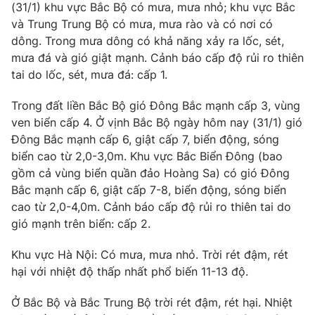
Phim VTV
(31/1) khu vực Bắc Bộ có mưa, mưa nhỏ; khu vực Bắc
Giải trí
và Trung Trung Bộ có mưa, mưa rào và có nơi có
Hậu trường
dông. Trong mưa dông có khả năng xảy ra lốc, sét,
Điện ảnh
Đời sống
mưa đá và gió giật mạnh. Cảnh báo cấp độ rủi ro thiên
Nhân vật
Âm nhạc
tai do lốc, sét, mưa đá: cấp 1.
Du lịch
Khán giả
Giáo dục
Sao
Trong đất liền Bắc Bộ gió Đông Bắc mạnh cấp 3, vùng
Làm đẹp
Giải sao mai
ven biển cấp 4. Ở vịnh Bắc Bộ ngày hôm nay (31/1) gió
Tuyển sinh
Công nghệ
Đông Bắc mạnh cấp 6, giật cấp 7, biển động, sóng
Chất lượng cuộc sống
Học trực tuyến
biển cao từ 2,0-3,0m. Khu vực Bắc Biển Đông (bao
Hitech Công nghệ tương lai
gồm cả vùng biển quần đảo Hoàng Sa) có gió Đông
Giao lưu trực tuyến
Bắc mạnh cấp 6, giật cấp 7-8, biển động, sóng biển
Sản phẩm
cao từ 2,0-4,0m. Cảnh báo cấp độ rủi ro thiên tai do
Lịch phát sóng
Thị trường
gió mạnh trên biển: cấp 2.
Tư vấn
Khu vực Hà Nội: Có mưa, mưa nhỏ. Trời rét đậm, rét
Chuyên mục khác
hại với nhiệt độ thấp nhất phổ biến 11-13 độ.
Emagazine
Podcast
Ở Bắc Bộ và Bắc Trung Bộ trời rét đậm, rét hại. Nhiệt