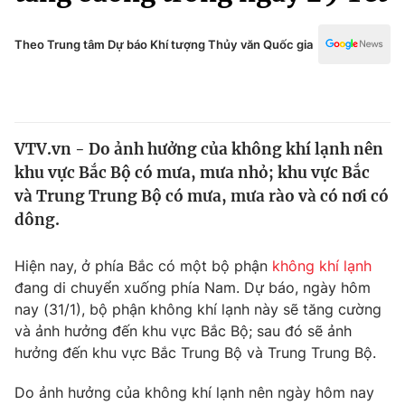
Chính trị
Truyền hình
Văn hóa - Giải trí
Theo Trung tâm Dự báo Khí tượng Thủy văn Quốc gia
Xã hội
Y tế
Đời sống
Pháp luật
Công nghệ
Giáo dục
VTV.vn - Do ảnh hưởng của không khí lạnh nên
Y tế
khu vực Bắc Bộ có mưa, mưa nhỏ; khu vực Bắc
và Trung Trung Bộ có mưa, mưa rào và có nơi có
Thế giới
dông.
Tin tức
Hiện nay, ở phía Bắc có một bộ phận
không khí lạnh
Kinh tế
đang di chuyển xuống phía Nam. Dự báo, ngày hôm
Thế giới đó đây
Tài chính
nay (31/1), bộ phận không khí lạnh này sẽ tăng cường
Dữ liệu và đời sống
Câu chuyện quốc tế
và ảnh hưởng đến khu vực Bắc Bộ; sau đó sẽ ảnh
Thị trường
hưởng đến khu vực Bắc Trung Bộ và Trung Trung Bộ.
Truyền hình
Góc doanh nghiệp
Do ảnh hưởng của không khí lạnh nên ngày hôm nay