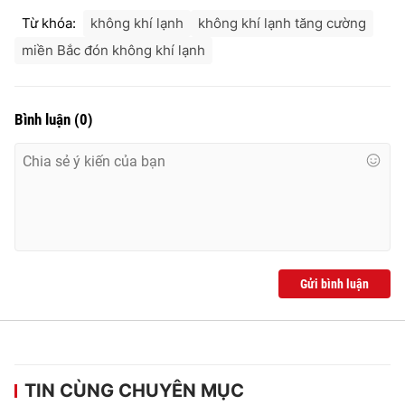
Ðiện thoại Thời báo VTV:
024.66 897 897
Từ khóa:
không khí lạnh
không khí lạnh tăng cường
Email:
toasoan@vtv.vn
miền Bắc đón không khí lạnh
Liên hệ quảng cáo:
024-7300.7108
Bình luận
(
0
)
Gửi bình luận
® Cấm sao chép dưới mọi hình thức nếu không có sự chấp
thuận bằng văn bản. Ghi rõ nguồn VTV.vn khi phát hành lại
thông tin từ website này.
TIN CÙNG CHUYÊN MỤC