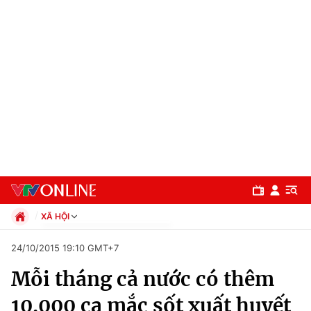
XÃ HỘI
Chính trị
24/10/2015 19:10 GMT+7
Xã hội
Mỗi tháng cả nước có thêm
Pháp luật
Chuyên mục
Kinh tế
10.000 ca mắc sốt xuất huyết
Thể thao