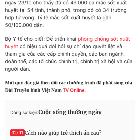
Phim VTV
ngày 23/10 cho thấy đã có 49.000 ca mắc sốt xuất
Giải trí
huyết tại 54 tỉnh, thành phố, trong đó có 34 trường
Hậu trường
hợp tử vong. Tỷ lệ mắc sốt xuất huyết là gần
Điện ảnh
Đời sống
50/100.000 dân.
Nhân vật
Âm nhạc
Du lịch
Bộ Y tế cho biết: Để triển khai
phòng chống sốt xuất
Khán giả
Giáo dục
Sao
huyết
có hiệu quả đòi hỏi sự chỉ đạo quyết liệt và
Làm đẹp
Giải sao mai
tham gia của các cấp chính quyền, các ban ngành,
Tuyển sinh
Công nghệ
đoàn thể, các tổ chức chính trị, chính trị xã hội và của
Chất lượng cuộc sống
Học trực tuyến
người dân.
Hitech Công nghệ tương lai
Giao lưu trực tuyến
Mời quý độc giả theo dõi các chương trình đã phát sóng của
Sản phẩm
Đài Truyền hình Việt Nam
TV Online
.
Lịch phát sóng
Thị trường
Tư vấn
Cuộc sống thường ngày
Dòng sự kiện:
Chuyên mục khác
Emagazine
Podcast
Cách nào giúp trẻ thích ăn rau?
02/01