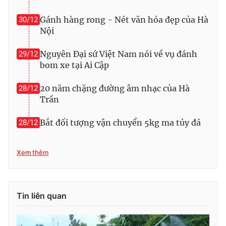
Photo
Infographic
Gánh hàng rong - Nét văn hóa đẹp của Hà
30/12
Nội
Video
Shorts video
Nguyên Đại sứ Việt Nam nói về vụ đánh
29/12
bom xe tại Ai Cập
VTV Money
VTV Thể thao
20 năm chặng đường âm nhạc của Hà
28/12
Trần
VTV Sức khoẻ
Bất động sản
Bắt đối tượng vận chuyển 5kg ma túy đá
28/12
Thị trường 24h
Tấm lòng Việt
Xem thêm
VTV4
Vươn mình bằng AI
VTV9
VTV8
Tin liên quan
Liên hệ tòa soạn
English