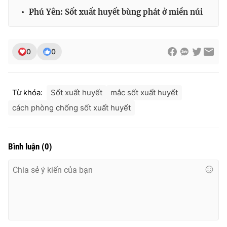
Ðiện thoại Thời báo VTV:
024.66 897 897
Phú Yên: Sốt xuất huyết bùng phát ở miền núi
Email:
toasoan@vtv.vn
Liên hệ quảng cáo:
024-7300.7108
0
0
Từ khóa:
Sốt xuất huyết
mắc sốt xuất huyết
cách phòng chống sốt xuất huyết
Bình luận
(
0
)
® Cấm sao chép dưới mọi hình thức nếu không có sự chấp
thuận bằng văn bản. Ghi rõ nguồn VTV.vn khi phát hành lại
thông tin từ website này.