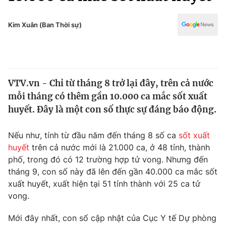
Chính trị
Truyền hình
Văn hóa - Giải trí
Kim Xuân (Ban Thời sự)
Xã hội
Y tế
Đời sống
Pháp luật
Công nghệ
Giáo dục
VTV.vn - Chỉ từ tháng 8 trở lại đây, trên cả nước
Y tế
mỗi tháng có thêm gần 10.000 ca mắc sốt xuất
huyết. Đây là một con số thực sự đáng báo động.
Thế giới
Nếu như, tính từ đầu năm đến tháng 8 số ca
sốt xuất
Tin tức
huyết
trên cả nước mới là 21.000 ca, ở 48 tỉnh, thành
Kinh tế
phố, trong đó có 12 trường hợp tử vong. Nhưng đến
Thế giới đó đây
Tài chính
tháng 9, con số này đã lên đến gần 40.000 ca mắc sốt
Dữ liệu và đời sống
Câu chuyện quốc tế
xuất huyết, xuất hiện tại 51 tỉnh thành với 25 ca tử
Thị trường
vong.
Truyền hình
Góc doanh nghiệp
Mới đây nhất, con số cập nhật của Cục Y tế Dự phòng