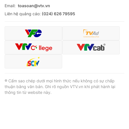
Email:
toasoan@vtv.vn
Liên hệ quảng cáo:
(024) 626 79595
® Cấm sao chép dưới mọi hình thức nếu không có sự chấp
thuận bằng văn bản. Ghi rõ nguồn VTV.vn khi phát hành lại
thông tin từ website này.