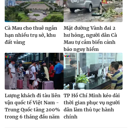
Cà Mau cho thuê ngắn
Mặt đường Vành đai 2
hạn nhiều trụ sở, khu
hư hỏng, người dân Cà
đất vàng
Mau tự cắm biển cảnh
báo nguy hiểm
Lượng khách đi tàu liên
TP Hồ Chí Minh kéo dài
vận quốc tế Việt Nam -
thời gian phục vụ người
Trung Quốc tăng 200%
dân làm thủ tục hành
trong 6 tháng đầu năm
chính