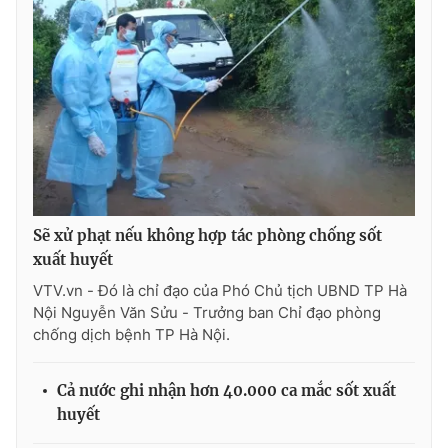
THỜI BÁO VTV
Theo dõi báo trên
Sẽ xử phạt nếu không hợp tác phòng chống sốt
Cơ quan chủ quản:
Đài Truyền hình Việt Nam
xuất huyết
Cơ quan báo chí:
Thời báo VTV
VTV.vn - Đó là chỉ đạo của Phó Chủ tịch UBND TP Hà
Giấy phép hoạt động báo in và báo điện tử số 483/GP-BTTTT
Nội Nguyễn Văn Sửu - Trưởng ban Chỉ đạo phòng
cấp ngày 29/12/2023
chống dịch bệnh TP Hà Nội.
Tổng Biên tập:
Vũ Thanh Thủy
Phó Tổng Biên tập:
Nguyễn Thị Mỹ Hạnh, Phạm Quốc Thắng,
Cả nước ghi nhận hơn 40.000 ca mắc sốt xuất
Nguyễn Trọng Ninh
huyết
Tổng đài VTV:
024.38 355 931 - 024.38 355 932