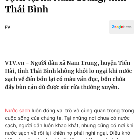
Chính trị
Thái Bình
Truyền hình
Văn hóa - Giải trí
Xã hội
Y tế
PV
Đời sống
Pháp luật
Công nghệ
Giáo dục
Y tế
VTV.vn - Người dân xã Nam Trung, huyện Tiền
Hải, tỉnh Thái Bình không khỏi lo ngại khi nước
Thế giới
sạch về đến bồn lại có màu vẩn đục, bồn chứa
Tin tức
đầy bùn cặn dù được súc rửa thường xuyên.
Kinh tế
Thế giới đó đây
Tài chính
Dữ liệu và đời sống
Nước sạch
luôn đóng vai trò vô cùng quan trọng trong
Câu chuyện quốc tế
Thị trường
cuộc sống của chúng ta. Tại những nơi chưa có nước
sạch, người dân luôn khao khát, nhưng cũng có nơi khi
Truyền hình
Góc doanh nghiệp
nước sạch về rồi lại khiến họ phải nghi ngại. Điều khó