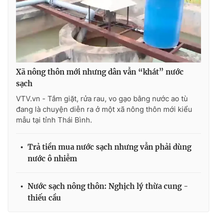
Ðiện thoại Thời báo VTV:
024.66 897 897
Email:
toasoan@vtv.vn
Liên hệ quảng cáo:
024-7300.7108
Xã nông thôn mới nhưng dân vẫn “khát” nước
sạch
VTV.vn - Tắm giặt, rửa rau, vo gạo bằng nước ao tù
đang là chuyện diễn ra ở một xã nông thôn mới kiểu
mẫu tại tỉnh Thái Bình.
Trả tiền mua nước sạch nhưng vẫn phải dùng
nước ô nhiễm
® Cấm sao chép dưới mọi hình thức nếu không có sự chấp
thuận bằng văn bản. Ghi rõ nguồn VTV.vn khi phát hành lại
Nước sạch nông thôn: Nghịch lý thừa cung -
thông tin từ website này.
thiếu cầu