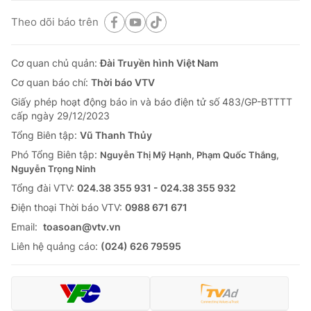
Theo dõi báo trên
Cơ quan chủ quản:
Đài Truyền hình Việt Nam
Cơ quan báo chí:
Thời báo VTV
Giấy phép hoạt động báo in và báo điện tử số 483/GP-BTTTT
cấp ngày 29/12/2023
Tổng Biên tập:
Vũ Thanh Thủy
Phó Tổng Biên tập:
Nguyễn Thị Mỹ Hạnh, Phạm Quốc Thắng,
Nguyễn Trọng Ninh
Tổng đài VTV:
024.38 355 931 - 024.38 355 932
Ðiện thoại Thời báo VTV:
0988 671 671
Email:
toasoan@vtv.vn
Liên hệ quảng cáo:
(024) 626 79595