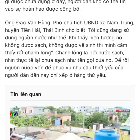
gì được chứa đựng ở đây, người dân khó có thể tin
vào sự hoàn hảo được công bố.
Ông Đào Văn Hùng, Phó chủ tịch UBND xã Nam Trung,
huyện Tiền Hải, Thái Bình cho biết: Tôi cũng đang sử
THỜI BÁO VTV
dụng nguồn nước như thế. Khi thấy hiện tượng nó
không được sạch, không được vệ sinh thì mình cảm
thấy rất chạnh lòng". Chạnh lòng là bởi nước sạch,
nhìn thực tế lại chưa sạch như tên gọi của nó. Để rồi
Theo dõi báo trên
nguồn nước vốn để phục vụ nhu cầu thiết yếu của
người dân dân nay chỉ xếp ở hàng thứ yếu.
Cơ quan chủ quản:
Đài Truyền hình Việt Nam
Cơ quan báo chí:
Thời báo VTV
Tin liên quan
Giấy phép hoạt động báo in và báo điện tử số 483/GP-BTTTT
cấp ngày 29/12/2023
Tổng Biên tập:
Vũ Thanh Thủy
Phó Tổng Biên tập:
Nguyễn Thị Mỹ Hạnh, Phạm Quốc Thắng,
Nguyễn Trọng Ninh
Tổng đài VTV:
024.38 355 931 - 024.38 355 932