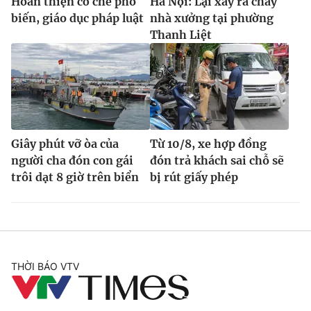
Hoàn thiện cơ chế phổ
Hà Nội: Lại xảy ra cháy
biến, giáo dục pháp luật
nhà xưởng tại phường
Thanh Liệt
Giây phút vỡ òa của
Từ 10/8, xe hợp đồng
người cha đón con gái
đón trả khách sai chỗ sẽ
trôi dạt 8 giờ trên biển
bị rút giấy phép
THỜI BÁO VTV