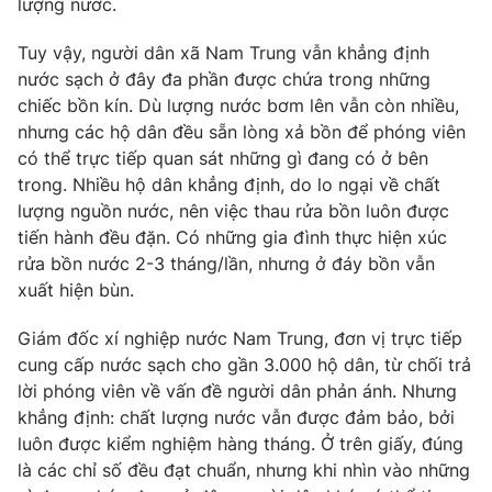
lượng nước.
Photo
Infographic
Tuy vậy, người dân xã Nam Trung vẫn khẳng định
nước sạch ở đây đa phần được chứa trong những
Video
Shorts video
chiếc bồn kín. Dù lượng nước bơm lên vẫn còn nhiều,
nhưng các hộ dân đều sẵn lòng xả bồn để phóng viên
có thể trực tiếp quan sát những gì đang có ở bên
VTV Money
VTV Thể thao
trong. Nhiều hộ dân khẳng định, do lo ngại về chất
lượng nguồn nước, nên việc thau rửa bồn luôn được
VTV Sức khoẻ
Bất động sản
tiến hành đều đặn. Có những gia đình thực hiện xúc
rửa bồn nước 2-3 tháng/lần, nhưng ở đáy bồn vẫn
Thị trường 24h
xuất hiện bùn.
Tấm lòng Việt
Giám đốc xí nghiệp nước Nam Trung, đơn vị trực tiếp
VTV4
Vươn mình bằng AI
cung cấp nước sạch cho gần 3.000 hộ dân, từ chối trả
lời phóng viên về vấn đề người dân phản ánh. Nhưng
VTV9
khẳng định: chất lượng nước vẫn được đảm bảo, bởi
VTV8
luôn được kiểm nghiệm hàng tháng. Ở trên giấy, đúng
là các chỉ số đều đạt chuẩn, nhưng khi nhìn vào những
Liên hệ tòa soạn
English