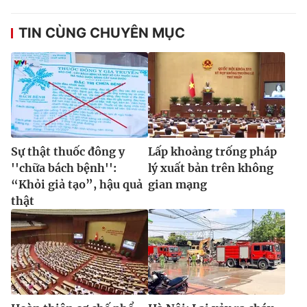
TIN CÙNG CHUYÊN MỤC
Sự thật thuốc đông y
Lấp khoảng trống pháp
''chữa bách bệnh'':
lý xuất bản trên không
“Khỏi giả tạo”, hậu quả
gian mạng
thật