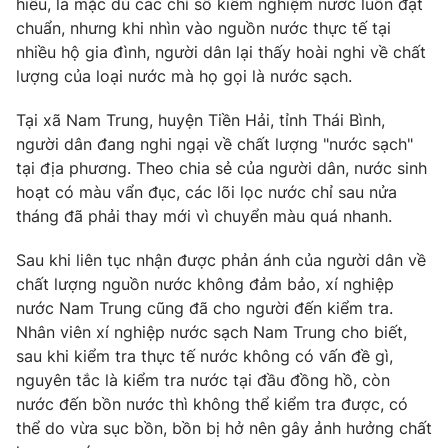
hiểu, là mặc dù các chỉ số kiểm nghiệm nước luôn đạt
Phim VTV
Giải trí
chuẩn, nhưng khi nhìn vào nguồn nước thực tế tại
Hậu trường
nhiều hộ gia đình, người dân lại thấy hoài nghi về chất
Điện ảnh
lượng của loại nước mà họ gọi là nước sạch.
Đời sống
Nhân vật
Âm nhạc
Tại xã Nam Trung, huyện Tiền Hải, tỉnh Thái Bình,
Du lịch
Khán giả
Giáo dục
Sao
người dân đang nghi ngại về chất lượng "nước sạch"
Làm đẹp
Giải sao mai
tại địa phương. Theo chia sẻ của người dân, nước sinh
Tuyển sinh
hoạt có màu vẩn đục, các lõi lọc nước chỉ sau nửa
Công nghệ
Chất lượng cuộc sống
tháng đã phải thay mới vì chuyển màu quá nhanh.
Học trực tuyến
Hitech Công nghệ tương lai
Giao lưu trực tuyến
Sau khi liên tục nhận được phản ánh của người dân về
Sản phẩm
chất lượng nguồn nước không đảm bảo, xí nghiệp
nước Nam Trung cũng đã cho người đến kiểm tra.
Lịch phát sóng
Thị trường
Nhân viên xí nghiệp nước sạch Nam Trung cho biết,
sau khi kiểm tra thực tế nước không có vấn đề gì,
Tư vấn
nguyên tắc là kiểm tra nước tại đầu đồng hồ, còn
Chuyên mục khác
nước đến bồn nước thì không thể kiểm tra được, có
Emagazine
Podcast
thể do vừa sục bồn, bồn bị hở nên gây ảnh hưởng chất