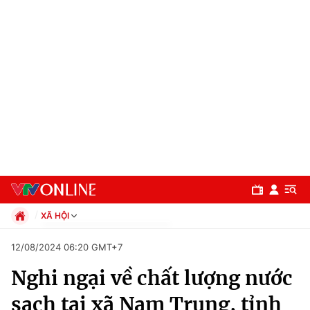
XÃ HỘI
Chính trị
12/08/2024 06:20 GMT+7
Xã hội
Nghi ngại về chất lượng nước
Pháp luật
Chuyên mục
Kinh tế
sạch tại xã Nam Trung, tỉnh
Thể thao