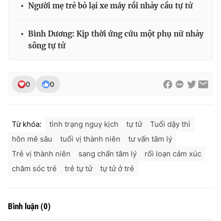
Người mẹ trẻ bỏ lại xe máy rồi nhảy cầu tự tử
Bình Dương: Kịp thời ứng cứu một phụ nữ nhảy
sông tự tử
0
0
Từ khóa:
tình trạng nguy kịch
tự tử
Tuổi dậy thì
hôn mê sâu
tuổi vị thành niên
tư vấn tâm lý
Trẻ vị thành niên
sang chấn tâm lý
rối loạn cảm xúc
chăm sóc trẻ
trẻ tự tử
tự tử ở trẻ
Bình luận
(
0
)