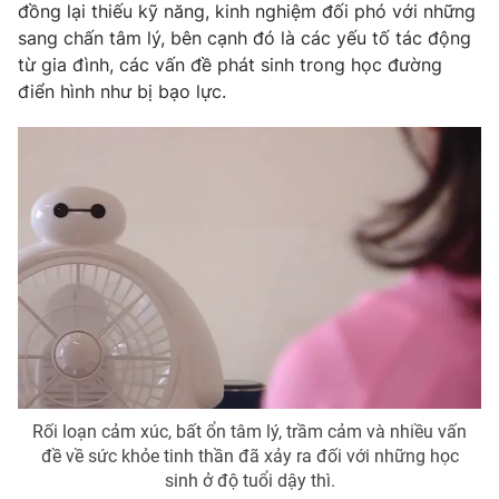
đồng lại thiếu kỹ năng, kinh nghiệm đối phó với những
Photo
Infographic
sang chấn tâm lý, bên cạnh đó là các yếu tố tác động
từ gia đình, các vấn đề phát sinh trong học đường
điển hình như bị bạo lực.
Video
Shorts video
VTV Money
VTV Thể thao
VTV Sức khoẻ
Bất động sản
Thị trường 24h
Tấm lòng Việt
VTV4
Vươn mình bằng AI
VTV9
VTV8
Rối loạn cảm xúc, bất ổn tâm lý, trầm cảm và nhiều vấn
đề về sức khỏe tinh thần đã xảy ra đối với những học
sinh ở độ tuổi dậy thì.
Liên hệ tòa soạn
English