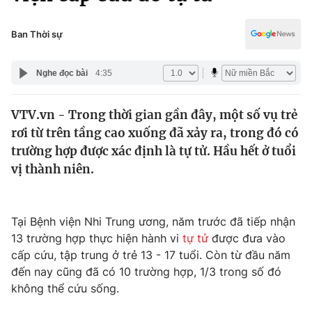
Chính trị
Truyền hình
Văn hóa - Giải trí
Ban Thời sự
Xã hội
Y tế
Đời sống
Nghe đọc bài
4:35
Pháp luật
Công nghệ
Giáo dục
VTV.vn - Trong thời gian gần đây, một số vụ trẻ
Y tế
rơi từ trên tầng cao xuống đã xảy ra, trong đó có
trường hợp được xác định là tự tử. Hầu hết ở tuổi
Thế giới
vị thành niên.
Tin tức
Kinh tế
Tại Bệnh viện Nhi Trung ương, năm trước đã tiếp nhận
Thế giới đó đây
Tài chính
13 trường hợp thực hiện hành vi
tự tử
được đưa vào
Dữ liệu và đời sống
Câu chuyện quốc tế
cấp cứu, tập trung ở trẻ 13 - 17 tuổi. Còn từ đầu năm
Thị trường
đến nay cũng đã có 10 trường hợp, 1/3 trong số đó
Truyền hình
không thể cứu sống.
Góc doanh nghiệp