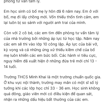
Email:
toasoan@vtv.vn
phòng tư vấn tâm lý.
Liên hệ quảng cáo:
024-7300.7108
Em học sinh có bố mẹ ly hôn đã 6 năm nay. Em ở với
bố, mẹ đi lấy chồng mới. Vốn thiếu thốn tình cảm, em
lại luôn bị so sánh với người anh trai của mình.
Còn với 2 cô bé, các em tìm đến phòng tư vấn tâm lý
của nhà trường bởi những áp lực từ học tập. Năm nay
các em sẽ thi vào lớp 10 công lập. Áp lực của bài vở,
kỳ vọng và cả những ứng xử thiếu kiềm chế của bố
mẹ luôn khiến các em bức bối. Các hành vi tiêu cực,
nguy hiểm đã xuất hiện ở những đứa trẻ mới chỉ 13 -
14 tuổi.
® Cấm sao chép dưới mọi hình thức nếu không có sự chấp
Trường THCS Minh Khai là một trường chuẩn quốc gia.
thuận bằng văn bản. Ghi rõ nguồn VTV.vn khi phát hành lại
Ở khu vực nội thành, trường may mắn có một sĩ số lý
thông tin từ website này.
tưởng khi các lớp học chỉ 33 - 36 em. Học sinh không
quá đông, giáo viên mới có điều kiện để quan sát,
nhận ra những dấu hiệu bất thường của các em.