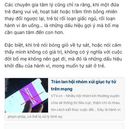
Các chuyên gia tâm lý cũng chỉ ra rằng, khi một đứa
trẻ đang vui vẻ, hoạt bát hoặc trầm tĩnh bỗng nhiên
thay đổi ngược lại, trẻ bị rối loạn giấc ngủ, rối loạn
hành vi ăn uống… là những dấu hiệu gợi ý mà bố mẹ
cần quan tâm đến con hơn.
Đặc biệt, khi trẻ nói bóng gió về tự sát, hoặc nói cảm
thấy mình không có giá trị, không có ý nghĩa với cuộc
đời bố mẹ không nên gạt đi, mà đó là những dấu hiệu
khởi đầu của hành vi, mong muốn tự sát ở trẻ.
Tràn lan hội nhóm xúi giục tự tử
trên mạng
VTV.vn - Nhiều hội nhóm kín thường xuyên
chia sẻ thông tin tiêu cực, thậm chí rủ nhau
tìm cách kết thúc cuộc đời… Đây là hành vi
phạm pháp, có thể bị xử lý hình sự.