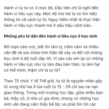
Hành vi tự tử có 3 mức độ. Đầu tiên chỉ là nghĩ đến
hành vi tiêu cực này. Mức độ thứ hai là có tìm hiểu
thông tin về cách tự tử. Nguy hiểm nhất là thực hiện
THỜI BÁO VTV
hành vi tiêu cực nhanh mà ít dấu hiệu cảnh báo.
Những yếu tố dẫn đến hành vi tiêu cực ở học sinh
Theo dõi báo trên
Rối loạn cảm xúc, bất ổn tâm lý, trầm cảm và nhiều
Cơ quan chủ quản:
Đài Truyền hình Việt Nam
vấn đề về sức khỏe tinh thần đã xảy ra đối với những
học sinh ở độ tuổi dậy thì. Vì sao các em lại có những
Cơ quan báo chí:
Thời báo VTV
hành vi tiêu cực như tự làm đau bản thân, tự làm hại
Giấy phép hoạt động báo in và báo điện tử số 483/GP-BTTTT
cơ thể mình, thậm chí là tự tử?
cấp ngày 29/12/2023
Tổng Biên tập:
Vũ Thanh Thủy
Theo Tổ chức Y tế Thế giới, tự tử là nguyên nhân gây
Phó Tổng Biên tập:
Nguyễn Thị Mỹ Hạnh, Phạm Quốc Thắng,
tử vong thứ hai ở lứa tuổi từ 15 - 29 chỉ sau tai nạn
Nguyễn Trọng Ninh
giao thông. Trong môi trường học tập, giữa nhiều bạn
Tổng đài VTV:
024.38 355 931 - 024.38 355 932
bè, thầy cô, ở nhà có gia đình, nhưng có những học
Ðiện thoại Thời báo VTV:
024.66 897 897
sinh vẫn đang cảm thấy bế tắc và phải tìm tới các