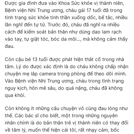
Phim VTV
Được gia đình đưa vào Khoa Sức khỏe vị thành niên,
Giải trí
Bệnh viện Nhi Trung ương, cháu gái 17 tuổi đã trong
Hậu trường
tình trạng sức khỏe tinh thần xuống dốc, bế tắc, nhiều
Điện ảnh
Đời sống
lần nghĩ đến tự tử. Trước đó, cháu đã nghĩ ra nhiều
Nhân vật
Âm nhạc
cách để kiểm soát bản thân như dùng dao lam rạch
Du lịch
Khán giả
vào tay, tự giật tóc, bóc da môi..., mà không cảm thấy
Giáo dục
Sao
đau.
Làm đẹp
Giải sao mai
Tuyển sinh
Công nghệ
Còn cậu bé 13 tuổi được phát hiện thắt cổ trong nhà
Chất lượng cuộc sống
Học trực tuyến
tắm. Lý do được xác định là do cháu không chấp nhận
Hitech Công nghệ tương lai
chuyện mẹ lắp camera trong phòng để theo dõi mình.
Giao lưu trực tuyến
Vào Bệnh viện Nhi Trung ương, cháu trong tình trạng
Sản phẩm
nguy kịch, hôn mê sâu, do quá nặng, cháu đã không
Lịch phát sóng
Thị trường
qua khỏi.
Tư vấn
Còn không ít những câu chuyện vô cùng đau lòng như
Chuyên mục khác
thế. Các bác sĩ cho biết, một trong những nguyên
nhân chính là do bản thân trẻ vị thành niên có thay đổi
Emagazine
Podcast
về tâm lý, muốn thể hiện cái tôi, rất nhạy cảm, bốc