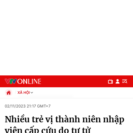
XÃ HỘI
Chính trị
02/11/2023 21:17 GMT+7
Xã hội
Nhiều trẻ vị thành niên nhập
Pháp luật
Chuyên mục
Kinh tế
viện cấp cứu do tự tử
Thể thao