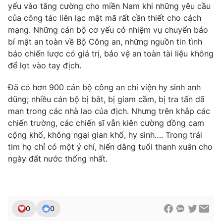
Ðiện thoại Thời báo VTV:
024.66 897 897
yếu vào tăng cường cho miền Nam khi những yêu cầu
của công tác liên lạc mật mã rất cần thiết cho cách
Email:
toasoan@vtv.vn
mạng. Những cán bộ cơ yếu có nhiệm vụ chuyển báo
Liên hệ quảng cáo:
024-7300.7108
bí mật an toàn về Bộ Công an, những nguồn tin tình
báo chiến lược có giá trị, bảo vệ an toàn tài liệu không
để lọt vào tay địch.
Đã có hơn 900 cán bộ công an chi viện hy sinh anh
dũng; nhiều cán bộ bị bắt, bị giam cầm, bị tra tấn dã
man trong các nhà lao của địch. Nhưng trên khắp các
chiến trường, các chiến sĩ vẫn kiên cường đồng cam
cộng khổ, không ngại gian khổ, hy sinh…. Trong trái
tim họ chỉ có một ý chí, hiến dâng tuổi thanh xuân cho
ngày đất nước thống nhất.
® Cấm sao chép dưới mọi hình thức nếu không có sự chấp
thuận bằng văn bản. Ghi rõ nguồn VTV.vn khi phát hành lại
thông tin từ website này.
0
0