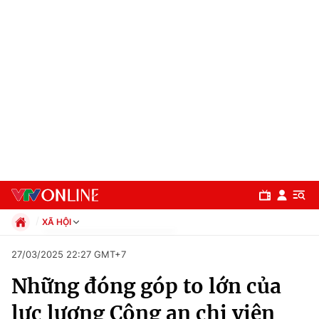
XÃ HỘI
Chính trị
27/03/2025 22:27 GMT+7
Xã hội
Những đóng góp to lớn của
Pháp luật
Chuyên mục
Kinh tế
lực lượng Công an chi viện
Thể thao