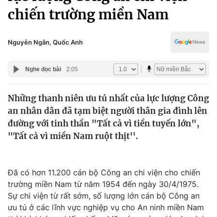
Chính trị
chiến trường miền Nam
Truyền hình
Văn hóa - Giải trí
Xã hội
Y tế
Nguyễn Ngân, Quốc Anh
Đời sống
Pháp luật
Công nghệ
Nghe đọc bài
2:05
Giáo dục
Y tế
Những thanh niên ưu tú nhất của lực lượng Công
an nhân dân đã tạm biệt người thân gia đình lên
Thế giới
đường với tinh thần "Tất cả vì tiền tuyến lớn",
Tin tức
"Tất cả vì miền Nam ruột thịt''.
Kinh tế
Thế giới đó đây
Tài chính
Dữ liệu và đời sống
Đã có hơn 11.200 cán bộ Công an chi viện cho chiến
Câu chuyện quốc tế
Thị trường
trường miền Nam từ năm 1954 đến ngày 30/4/1975.
Sự chi viện từ rất sớm, số lượng lớn cán bộ Công an
Truyền hình
Góc doanh nghiệp
ưu tú ở các lĩnh vực nghiệp vụ cho An ninh miền Nam