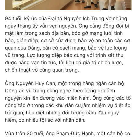
94 tuổi, ký ức của Đại tá Nguyễn Ich Trung về những
ngày tháng ấy vẫn vẹn nguyên. Ông cùng đồng đội bí
THỜI BÁO VTV
mật làm trong sạch địa bàn, bóc gỡ mạng lưới tình
báo, gián điệp, cơ sở của địch, bảo vệ an toàn các cơ
quan của Đảng, căn cứ cách mạng, bảo vệ lực lượng
vũ trang. Lực lượng điệp báo cùng với trinh sát thu
Theo dõi báo trên
được hàng vạn tin tức, tài liệu có giá trị chiến lược,
chiến thuật vô cùng quan trọng.
Cơ quan chủ quản:
Đài Truyền hình Việt Nam
Ông Nguyễn Huy Can, một trong hàng ngàn cán bộ
Cơ quan báo chí:
Thời báo VTV
Công an vũ trang cũng nghe theo tiếng gọi tình
Giấy phép hoạt động báo in và báo điện tử số 483/GP-BTTTT
nguyện xin lên đường vào miền Nam. Ông cùng các tổ
cấp ngày 29/12/2023
công tác ở trong các khu dân cư,làm nhiệm vụ diệt ác,
Tổng Biên tập:
Vũ Thanh Thủy
trừ gian, tiêu diệt những đối tượng cầm đầu nguy
Phó Tổng Biên tập:
Nguyễn Thị Mỹ Hạnh, Phạm Quốc Thắng,
hiểm, có nhiều tội ác với nhân dân.
Nguyễn Trọng Ninh
Tổng đài VTV:
024.38 355 931 - 024.38 355 932
Vừa tròn 20 tuổi, ông Phạm Đức Hạnh, một cán bộ cơ