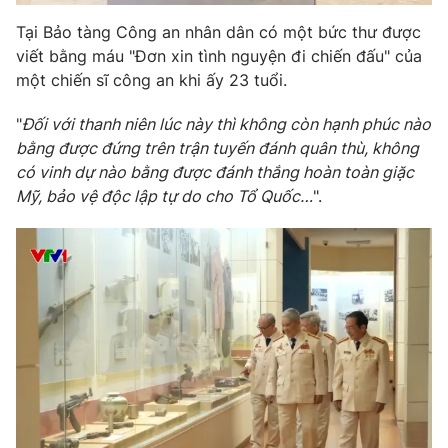
Tại Bảo tàng Công an nhân dân có một bức thư được
Photo
Infographic
viết bằng máu "Đơn xin tình nguyện đi chiến đấu" của
một chiến sĩ công an khi ấy 23 tuổi.
Video
Shorts video
"
Đối với thanh niên lúc này thì không còn hạnh phúc nào
bằng được đứng trên trận tuyến đánh quân thù, không
VTV Money
VTV Thể thao
có vinh dự nào bằng được đánh thắng hoàn toàn giặc
Mỹ, bảo vệ độc lập tự do cho Tổ Quốc…
".
VTV Sức khoẻ
Bất động sản
Thị trường 24h
Tấm lòng Việt
VTV4
Vươn mình bằng AI
VTV9
VTV8
Liên hệ tòa soạn
English