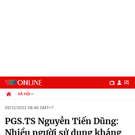
XÃ HỘI
Chính trị
05/12/2022 08:46 GMT+7
Xã hội
PGS.TS Nguyễn Tiến Dũng:
Pháp luật
Chuyên mục
Kinh tế
Nhiều người sử dụng kháng
Thể thao