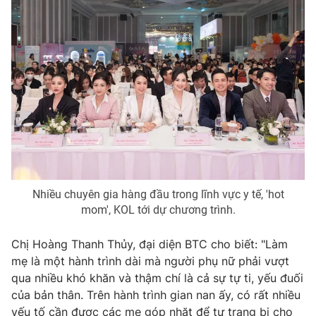
Phim VTV
Giải trí
Hậu trường
Điện ảnh
Đời sống
Nhân vật
Âm nhạc
Du lịch
Khán giả
Giáo dục
Sao
Làm đẹp
Giải sao mai
Tuyển sinh
Công nghệ
Chất lượng cuộc sống
Học trực tuyến
Hitech Công nghệ tương lai
Giao lưu trực tuyến
Nhiều chuyên gia hàng đầu trong lĩnh vực y tế, 'hot
Sản phẩm
mom', KOL tới dự chương trình.
Lịch phát sóng
Thị trường
Chị Hoàng Thanh Thủy, đại diện BTC cho biết: "Làm
Tư vấn
mẹ là một hành trình dài mà người phụ nữ phải vượt
Chuyên mục khác
qua nhiều khó khăn và thậm chí là cả sự tự ti, yếu đuối
của bản thân. Trên hành trình gian nan ấy, có rất nhiều
Emagazine
Podcast
yếu tố cần được các mẹ góp nhặt để tự trang bị cho