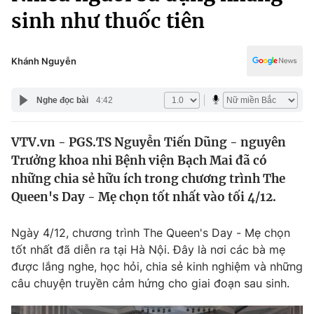
Chính trị
sinh như thuốc tiên
Truyền hình
Văn hóa - Giải trí
Xã hội
Y tế
Khánh Nguyễn
Đời sống
Pháp luật
Công nghệ
Nghe đọc bài
4:42
Giáo dục
Y tế
VTV.vn - PGS.TS Nguyễn Tiến Dũng - nguyên
Trưởng khoa nhi Bệnh viện Bạch Mai đã có
Thế giới
những chia sẻ hữu ích trong chương trình The
Tin tức
Queen's Day - Mẹ chọn tốt nhất vào tối 4/12.
Kinh tế
Thế giới đó đây
Ngày 4/12, chương trình The Queen's Day - Mẹ chọn
Tài chính
Dữ liệu và đời sống
tốt nhất đã diễn ra tại Hà Nội. Đây là nơi các bà mẹ
Câu chuyện quốc tế
Thị trường
được lắng nghe, học hỏi, chia sẻ kinh nghiệm và những
câu chuyện truyền cảm hứng cho giai đoạn sau sinh.
Truyền hình
Góc doanh nghiệp