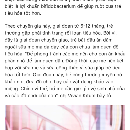
Email:
toasoan@vtv.vn
biệt là lợi khuẩn bifidobacterium để giúp ruột của trẻ
Liên hệ quảng cáo:
024-7300.7108
tiêu hóa tốt hơn.
Theo chuyên gia này, giai đoạn từ 6-12 tháng, trẻ
thường gặp phải tình trạng rối loạn tiêu hóa. Bởi vì,
đây là giai đoạn chuyển giao, trẻ bắt đầu ăn dặm
ngoài sữa mẹ mà dạ dày của con chưa làm quen để
tiêu hóa. "Để phòng tránh các mẹ nên cho con ăn khẩu
phần nhỏ để làm quen dần. Đồng thời, các mẹ nên kết
hợp với sữa mẹ và sữa công thức vì sữa giúp bé tiêu
hóa tốt hơn. Giai đoạn này, bé cũng thường xuyên bò
khắp nơi, đưa đồ chơi hay các vật dụng khác vào
miệng. Chính vì thế, bố mẹ cần giữ gìn vệ sinh nhà cửa
® Cấm sao chép dưới mọi hình thức nếu không có sự chấp
và các đồ chơi của con", chị Vivian Kitum bày tỏ.
thuận bằng văn bản. Ghi rõ nguồn VTV.vn khi phát hành lại
thông tin từ website này.