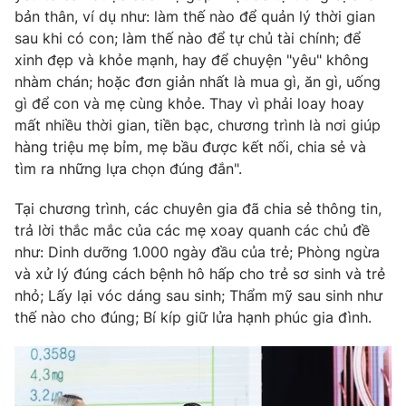
bản thân, ví dụ như: làm thế nào để quản lý thời gian
Photo
Infographic
sau khi có con; làm thế nào để tự chủ tài chính; để
xinh đẹp và khỏe mạnh, hay để chuyện "yêu" không
Video
Shorts video
nhàm chán; hoặc đơn giản nhất là mua gì, ăn gì, uống
gì để con và mẹ cùng khỏe. Thay vì phải loay hoay
mất nhiều thời gian, tiền bạc, chương trình là nơi giúp
VTV Money
VTV Thể thao
hàng triệu mẹ bỉm, mẹ bầu được kết nối, chia sẻ và
tìm ra những lựa chọn đúng đắn".
VTV Sức khoẻ
Bất động sản
Tại chương trình, các chuyên gia đã chia sẻ thông tin,
trả lời thắc mắc của các mẹ xoay quanh các chủ đề
Thị trường 24h
Tấm lòng Việt
như: Dinh dưỡng 1.000 ngày đầu của trẻ; Phòng ngừa
và xử lý đúng cách bệnh hô hấp cho trẻ sơ sinh và trẻ
VTV4
Vươn mình bằng AI
nhỏ; Lấy lại vóc dáng sau sinh; Thẩm mỹ sau sinh như
thế nào cho đúng; Bí kíp giữ lửa hạnh phúc gia đình.
VTV9
VTV8
Liên hệ tòa soạn
English