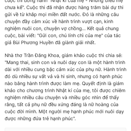
cuộc thi đồng hành "Nhật kí của mẹ - Những điều mẹ
chưa kể". Cuộc thi đã nhận được hàng trăm bài dự thi
gửi về từ khắp mọi miền đất nước. Đó là những câu
chuyện đầy cảm xúc về hành trình vượt cạn, kinh
nghiệm nuôi con, chuyện vợ chồng… Kết quả chung
cuộc, bài viết: "Gửi con, chú lính chì của mẹ" của tác
giả Bùi Phương Huyền đã giành giải nhất.
Nhà thơ Trần Đăng Khoa, giám khảo cuộc thi chia sẻ:
"Mang thai, sinh con và nuôi dạy con là một hành trình
dài với nhiều cung bậc cảm xúc của phụ nữ. Hành trình
đó dù nhiều sự vất vả và hi sinh, nhưng có hạnh phúc
nào bằng hành trình được làm mẹ. Quyết định là giám
khảo cho chương trình Nhật kí của mẹ, tôi được chiêm
nghiệm nhiều câu chuyện và nhiều góc nhìn để thấy
rằng, tất cả phụ nữ đều xứng đáng là nữ hoàng của
cuộc đời mình. Một người mẹ hạnh phúc mới nuôi dạy
được những đứa trẻ hạnh phúc".