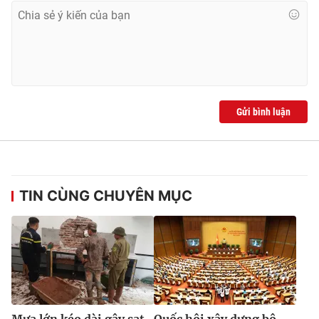
Gửi bình luận
TIN CÙNG CHUYÊN MỤC
Mưa lớn kéo dài gây sạt
Quốc hội xây dựng bộ