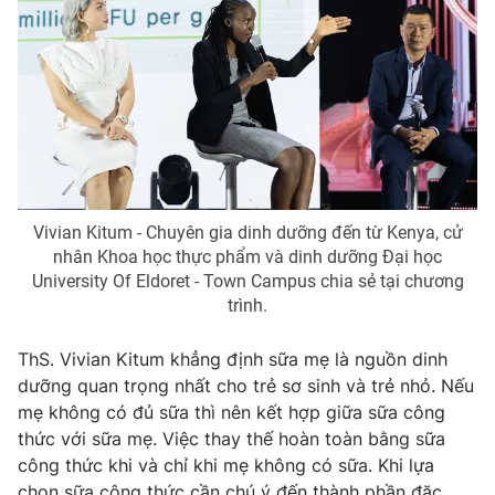
THỜI BÁO VTV
Theo dõi báo trên
Vivian Kitum - Chuyên gia dinh dưỡng đến từ Kenya, cử
Cơ quan chủ quản:
Đài Truyền hình Việt Nam
nhân Khoa học thực phẩm và dinh dưỡng Đại học
Cơ quan báo chí:
Thời báo VTV
University Of Eldoret - Town Campus chia sẻ tại chương
Giấy phép hoạt động báo in và báo điện tử số 483/GP-BTTTT
trình.
cấp ngày 29/12/2023
Tổng Biên tập:
Vũ Thanh Thủy
ThS. Vivian Kitum khẳng định sữa mẹ là nguồn dinh
Phó Tổng Biên tập:
Nguyễn Thị Mỹ Hạnh, Phạm Quốc Thắng,
dưỡng quan trọng nhất cho trẻ sơ sinh và trẻ nhỏ. Nếu
Nguyễn Trọng Ninh
mẹ không có đủ sữa thì nên kết hợp giữa sữa công
Tổng đài VTV:
024.38 355 931 - 024.38 355 932
thức với sữa mẹ. Việc thay thế hoàn toàn bằng sữa
công thức khi và chỉ khi mẹ không có sữa. Khi lựa
Ðiện thoại Thời báo VTV:
024.66 897 897
chọn sữa công thức cần chú ý đến thành phần đặc