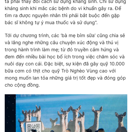
ta phải thay đổi cách sử dụng kháng sinh. Chỉ sử dụng
kháng sinh khi mắc các bệnh do vi khuẩn gây ra. Để
tìm ra được nguyên nhân thì phải bắt buộc đến gặp
bác sĩ không tự ý mua thuốc và sử dụng".
Tới dự chương trình, các ‘bà mẹ bỉm sữa’ cũng chia sẻ
và lắng nghe những câu chuyện xúc động và thú vị
trong hành trình làm mẹ; từ đó truyền cảm hứng và
đem đến nhiều bài học bổ ích trong việc chăm sóc và
nuôi dạy con cái. Đặc biệt, sự kiện đã gây quỹ 10.000
bữa cơm có thịt cho quỹ Trò Nghèo Vùng cao với
mong muốn lan tỏa những giá trị tốt đẹp và đóng góp
cho cộng đồng.