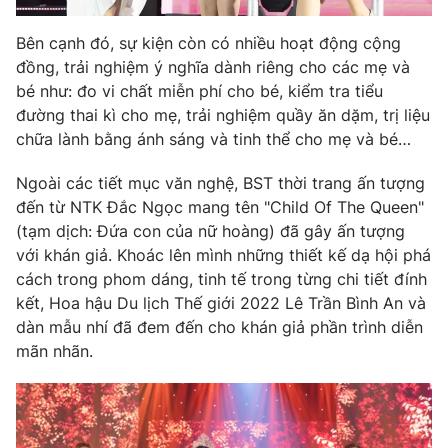
Bên cạnh đó, sự kiện còn có nhiều hoạt động cộng
đồng, trải nghiệm ý nghĩa dành riêng cho các mẹ và
bé như: đo vi chất miễn phí cho bé, kiểm tra tiểu
đường thai kì cho mẹ, trải nghiệm quầy ăn dặm, trị liệu
chữa lành bằng ánh sáng và tinh thể cho mẹ và bé…
Ngoài các tiết mục văn nghệ, BST thời trang ấn tượng
đến từ NTK Đắc Ngọc mang tên "Child Of The Queen"
(tạm dịch: Đứa con của nữ hoàng) đã gây ấn tượng
với khán giả. Khoác lên mình những thiết kế dạ hội phá
cách trong phom dáng, tinh tế trong từng chi tiết đính
kết, Hoa hậu Du lịch Thế giới 2022 Lê Trần Bình An và
dàn mẫu nhí đã đem đến cho khán giả phần trình diễn
mãn nhãn.