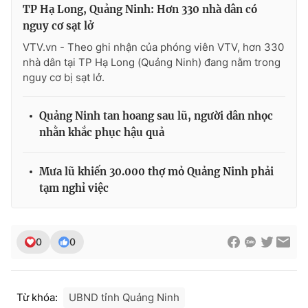
TP Hạ Long, Quảng Ninh: Hơn 330 nhà dân có
nguy cơ sạt lở
VTV.vn - Theo ghi nhận của phóng viên VTV, hơn 330
nhà dân tại TP Hạ Long (Quảng Ninh) đang nằm trong
THỜI BÁO VTV
nguy cơ bị sạt lở.
Quảng Ninh tan hoang sau lũ, người dân nhọc
Theo dõi báo trên
nhằn khắc phục hậu quả
Mưa lũ khiến 30.000 thợ mỏ Quảng Ninh phải
Cơ quan chủ quản:
Đài Truyền hình Việt Nam
tạm nghỉ việc
Cơ quan báo chí:
Thời báo VTV
Giấy phép hoạt động báo in và báo điện tử số 483/GP-BTTTT
cấp ngày 29/12/2023
0
0
Tổng Biên tập:
Vũ Thanh Thủy
Phó Tổng Biên tập:
Nguyễn Thị Mỹ Hạnh, Phạm Quốc Thắng,
Nguyễn Trọng Ninh
Tổng đài VTV:
024.38 355 931 - 024.38 355 932
Từ khóa:
UBND tỉnh Quảng Ninh