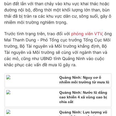
Phim VTV
bùn đất lẫn với than chảy vào khu vực khai thác hoặc
Giải trí
đường nội bộ, đồng thời một khối lượng lớn than, bùn
Hậu trường
thải đã bị tràn ra các khu vực dân cư, sông suối, gây ô
Điện ảnh
Đời sống
Nhân vật
nhiễm môi trường nghiêm trọng.
Âm nhạc
Du lịch
Khán giả
Trước tình trạng trên, trao đổi với
phóng viên VTV
, ông
Giáo dục
Sao
Mai Thanh Dung - Phó Tổng cục trưởng Tổng Cục Môi
Làm đẹp
Giải sao mai
trường, Bộ Tài nguyên và Môi trường khẳng định, Bộ
Tuyển sinh
Công nghệ
Chất lượng cuộc sống
Tài nguyên và Môi trường sẽ cùng với ngành than và
Học trực tuyến
các mỏ, cũng như UBND tỉnh Quảng Ninh vào cuộc
Hitech Công nghệ tương lai
khắc phục các vấn đề mưa lũ gây ra.
Giao lưu trực tuyến
Sản phẩm
Quảng Ninh: Nguy cơ ô
Lịch phát sóng
Thị trường
nhiễm môi trường từ mưa lũ
Tư vấn
Quảng Ninh: Nước lũ dâng
cao khiến 4 xã vùng cao bị
Chuyên mục khác
chia cắt
Emagazine
Podcast
Quảng Ninh: Lực lượng vũ