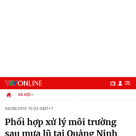
XÃ HỘI
Chính trị
04/08/2015 15:03 GMT+7
Xã hội
Phối hợp xử lý môi trường
Pháp luật
Chuyên mục
Kinh tế
sau mưa lũ tại Quảng Ninh
Thể thao