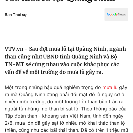
Chính trị
Truyền hình
Văn hóa - Giải trí
Ban Thời sự
Xã hội
Y tế
Đời sống
Pháp luật
Công nghệ
Giáo dục
VTV.vn - Sau đợt mưa lũ tại Quảng Ninh, ngành
Y tế
than cũng như UBND tỉnh Quảng Ninh và Bộ
TN-MT sẽ cùng nhau vào cuộc khắc phục các
Thế giới
vấn đề về môi trường do mưa lũ gây ra.
Tin tức
Một trong những hậu quả nghiêm trọng do
mưa lũ
gây
Kinh tế
ra mà Quảng Ninh đang phải đối mặt đó là nguy cơ ô
Thế giới đó đây
Tài chính
nhiễm môi trường, do một lượng lớn than bùn tràn ra
Dữ liệu và đời sống
Câu chuyện quốc tế
ngoài từ những mỏ than bị sạt lở. Theo thông báo của
Thị trường
Tập đoàn than - khoáng sản Việt Nam, tính đến ngày
Truyền hình
2/8, mưa lớn đã gây sạt lở nhiều mỏ khai thác than lộ
Góc doanh nghiệp
thiên, cũng như các bãi thải than. Đã có trên 1 triệu m3