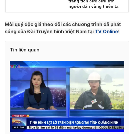
trang tích cực cứu trợ
người dân vùng thiên tai
Photo
Infographic
Mời quý độc giả theo dõi các chương trình đã phát
Video
Shorts video
sóng của Đài Truyền hình Việt Nam tại
TV Online
!
VTV Money
VTV Thể thao
Tin liên quan
VTV Sức khoẻ
Bất động sản
Thị trường 24h
Tấm lòng Việt
VTV4
Vươn mình bằng AI
VTV9
VTV8
Liên hệ tòa soạn
English