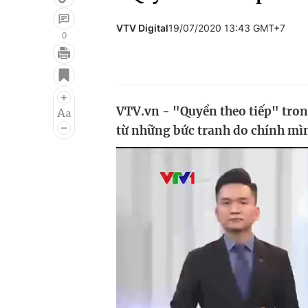
VTV Digital
19/07/2020 13:43 GMT+7
0
Giải trí
Đời sống
Điện ảnh
Du lịch
VTV.vn - "Quyền theo tiếp" tron
Âm nhạc
Làm đẹp
từ những bức tranh do chính mìn
Sao
Chất lượng cuộc sốn