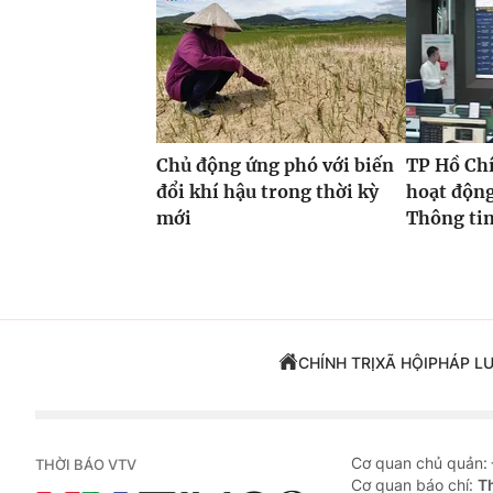
Chủ động ứng phó với biến
TP Hồ Ch
đổi khí hậu trong thời kỳ
hoạt độn
mới
Thông tin
CHÍNH TRỊ
XÃ HỘI
PHÁP L
Cơ quan chủ quản:
THỜI BÁO VTV
Cơ quan báo chí:
T