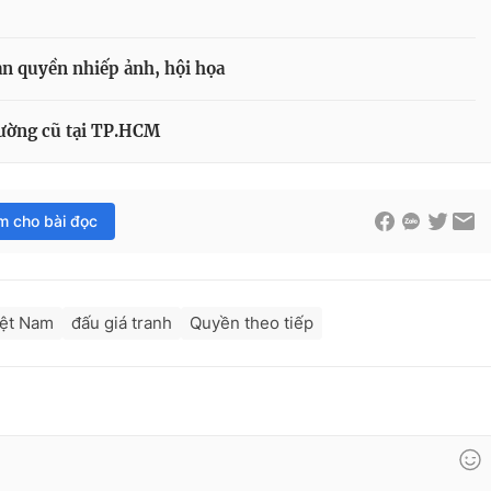
ản quyền nhiếp ảnh, hội họa
tường cũ tại TP.HCM
im cho bài đọc
iệt Nam
đấu giá tranh
Quyền theo tiếp