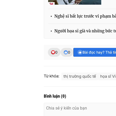
Nghệ sĩ bất lực trước vi phạm b
Người họa sĩ già và những bức 
0
0
Bài đọc hay? Thả t
Từ khóa:
thị trường quốc tế
họa sĩ V
Bình luận
(
0
)