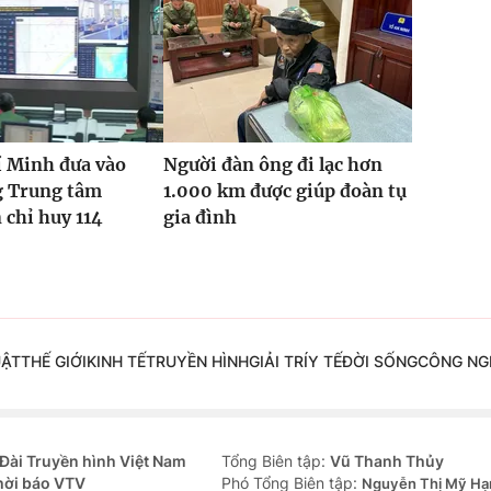
í Minh đưa vào
Người đàn ông đi lạc hơn
g Trung tâm
1.000 km được giúp đoàn tụ
 chỉ huy 114
gia đình
UẬT
THẾ GIỚI
KINH TẾ
TRUYỀN HÌNH
GIẢI TRÍ
Y TẾ
ĐỜI SỐNG
CÔNG NG
Đài Truyền hình Việt Nam
Tổng Biên tập:
Vũ Thanh Thủy
hời báo VTV
Phó Tổng Biên tập:
Nguyễn Thị Mỹ Hạ