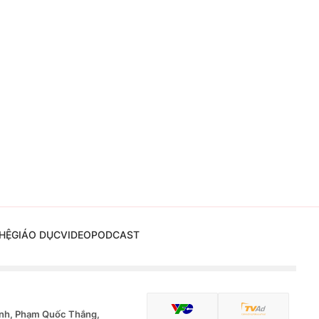
HỆ
GIÁO DỤC
VIDEO
PODCAST
nh, Phạm Quốc Thắng,