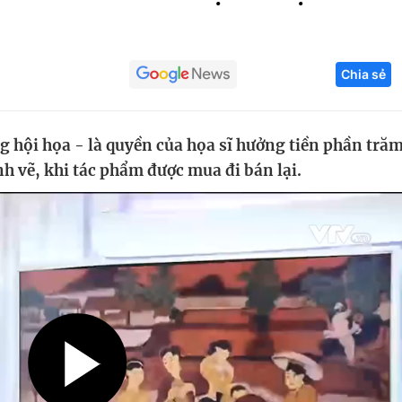
Góc ảnh
Chia sẻ
Giáo dục
Công nghệ
Tuyển sinh
Hitech Công ng
g hội họa - là quyền của họa sĩ hưởng tiền phần tră
Học trực tuyến
Sản phẩm
h vẽ, khi tác phẩm được mua đi bán lại.
g
Thị trường
Tư vấn