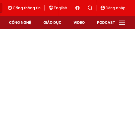
Cổng thông tin
English
Đăng nhập
CÔNG NGHỆ
GIÁO DỤC
VIDEO
PODCAST
VTV Money
VTV Thể thao
VTV Sức khoẻ
Bất động sản
Thị trường 24h
Tấm lòng Việt
Vươn mình bằng AI
VTV4
VTV8
VTV9
Lịch phát sóng
Giao lưu trực tuyến
Sự kiện