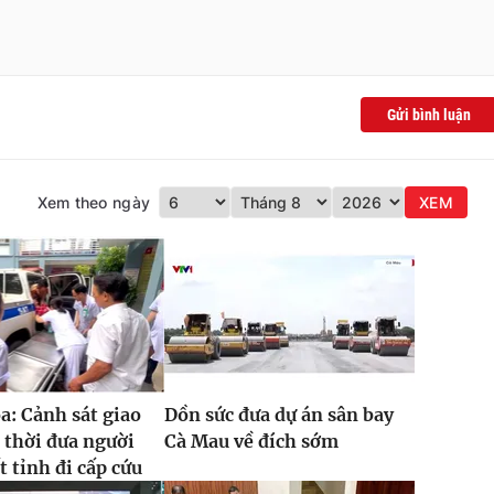
Gửi bình luận
Xem theo ngày
XEM
: Cảnh sát giao
Dồn sức đưa dự án sân bay
 thời đưa người
Cà Mau về đích sớm
t tỉnh đi cấp cứu