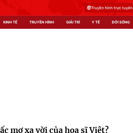
Truyền hình trực tuyến
KINH TẾ
TRUYỀN HÌNH
GIẢI TRÍ
Y TẾ
ĐỜI SỐNG
Pháp luật
Y tế
Truyền hình
Multimedia
Phim VTV
Video
Hậu trường
Shorts video
Nhân vật
Podcast
Khán giả
EMagazine
Giải sao mai
Photo
ấc mơ xa vời của họa sĩ Việt?
Infographic