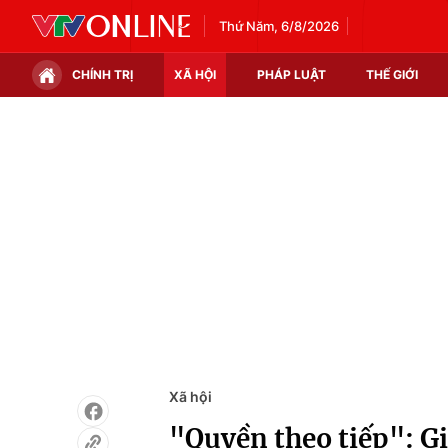
Thứ Năm, 6/8/2026
CHÍNH TRỊ
XÃ HỘI
PHÁP LUẬT
THẾ GIỚI
Chính trị
Xã hội
Thế giới
Kinh tế
Tin tức
Tài chính
Thế giới đó đây
Thị trường
Câu chuyện quốc tế
Góc doanh nghiệp
Dữ liệu và đời sống
Xã hội
"Quyền theo tiếp": Gi