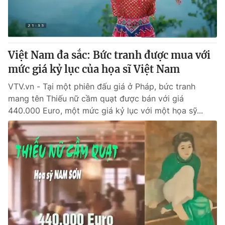
Giao lưu trực tuyến
Sản phẩm
Lịch phát sóng
Thị trường
Tư vấn
Việt Nam đa sắc: Bức tranh được mua với
Chuyên mục khác
mức giá kỷ lục của họa sĩ Việt Nam
Emagazine
Podcast
VTV.vn - Tại một phiên đấu giá ở Pháp, bức tranh
mang tên Thiếu nữ cầm quạt được bán với giá
440.000 Euro, một mức giá kỷ lục với một họa sỹ...
Photo
Infographic
Video
Shorts video
VTV Money
VTV Thể thao
VTV Sức khoẻ
Bất động sản