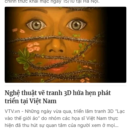
chính thức khai mạc ngày 15/10 tại Hà Nội.
Nghệ thuật vẽ tranh 3D hứa hẹn phát
triển tại Việt Nam
VTV.vn - Những ngày vừa qua, triển lãm tranh 3D “Lạc
vào thế giới ảo” do nhóm các họa sĩ Việt Nam thực
hiện đã thu hút sự quan tâm của người xem ở mọi...