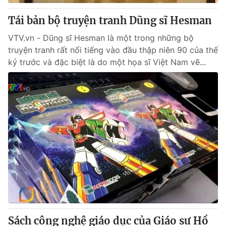
Tái bản bộ truyện tranh Dũng sĩ Hesman
® Cấm sao chép dưới mọi hình thức nếu không có sự chấp
VTV.vn - Dũng sĩ Hesman là một trong những bộ
thuận bằng văn bản. Ghi rõ nguồn VTV.vn khi phát hành lại
thông tin từ website này.
truyện tranh rất nổi tiếng vào đầu thập niên 90 của thế
kỷ trước và đặc biệt là do một họa sĩ Việt Nam vẽ...
Sách công nghệ giáo dục của Giáo sư Hồ