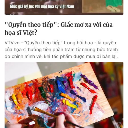
Thị trường 24h
Tấm lòng Việt
VTV4
Vươn mình bằng AI
"Quyền theo tiếp": Giấc mơ xa vời của
họa sĩ Việt?
VTV9
VTV8
VTV.vn - "Quyền theo tiếp" trong hội họa - là quyền
của họa sĩ hưởng tiền phần trăm từ những bức tranh
Liên hệ tòa soạn
English
do chính mình vẽ, khi tác phẩm được mua đi bán lại.
THỜI BÁO VTV
Theo dõi báo trên
Cơ quan chủ quản:
Đài Truyền hình Việt Nam
Cơ quan báo chí:
Thời báo VTV