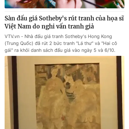
Giấy phép hoạt động báo in và báo điện tử số 483/GP-BTTTT
cấp ngày 29/12/2023
Sàn đấu giá Sotheby's rút tranh của họa sĩ
Tổng Biên tập:
Vũ Thanh Thủy
Việt Nam do nghi vấn tranh giả
Phó Tổng Biên tập:
Nguyễn Thị Mỹ Hạnh, Phạm Quốc Thắng,
Nguyễn Trọng Ninh
VTV.vn - Nhà đấu giá tranh Sotheby's Hong Kong
Tổng đài VTV:
024.38 355 931 - 024.38 355 932
(Trung Quốc) đã rút 2 bức tranh "Lá thư" và "Hai cô
Ðiện thoại Thời báo VTV:
024.66 897 897
gái" ra khỏi danh sách đấu giá vào ngày 5 và 6/10.
Email:
toasoan@vtv.vn
Liên hệ quảng cáo:
024-7300.7108