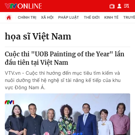
CHÍNH TRỊ
XÃ HỘI
PHÁP LUẬT
THẾ GIỚI
KINH TẾ
TRUYỀ
họa sĩ Việt Nam
Chuyên mục
Cuộc thi "UOB Painting of the Year" lần
Chính trị
đầu tiên tại Việt Nam
VTV.vn - Cuộc thi hướng đến mục tiêu tìm kiếm và
Xã hội
nuôi dưỡng thế hệ nghệ sĩ tài năng kế tiếp của khu
vực Đông Nam Á.
Pháp luật
Y tế
Thế giới