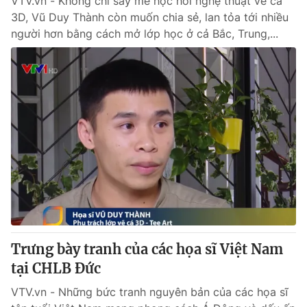
VTV.vn - Không chỉ say mê học hỏi nghệ thuật vẽ cá
3D, Vũ Duy Thành còn muốn chia sẻ, lan tỏa tới nhiều
người hơn bằng cách mở lớp học ở cả Bắc, Trung,...
Trưng bày tranh của các họa sĩ Việt Nam
tại CHLB Đức
VTV.vn - Những bức tranh nguyên bản của các họa sĩ