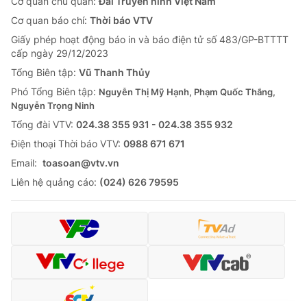
Cơ quan chủ quản:
Đài Truyền hình Việt Nam
Cơ quan báo chí:
Thời báo VTV
Giấy phép hoạt động báo in và báo điện tử số 483/GP-BTTTT
cấp ngày 29/12/2023
Tổng Biên tập:
Vũ Thanh Thủy
Phó Tổng Biên tập:
Nguyễn Thị Mỹ Hạnh, Phạm Quốc Thắng,
Nguyễn Trọng Ninh
Tổng đài VTV:
024.38 355 931 - 024.38 355 932
Ðiện thoại Thời báo VTV:
0988 671 671
Email:
toasoan@vtv.vn
Liên hệ quảng cáo:
(024) 626 79595