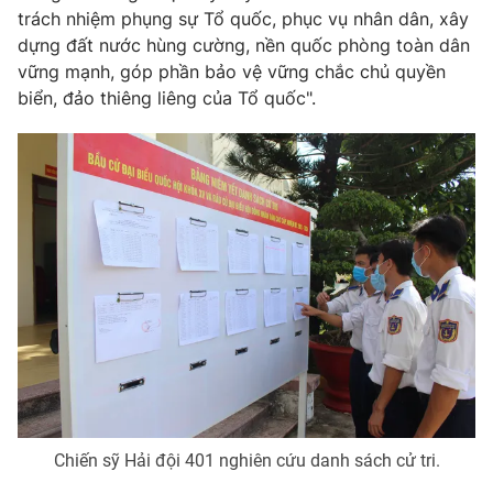
trách nhiệm phụng sự Tổ quốc, phục vụ nhân dân, xây
dựng đất nước hùng cường, nền quốc phòng toàn dân
vững mạnh, góp phần bảo vệ vững chắc chủ quyền
biển, đảo thiêng liêng của Tổ quốc".
THỜI BÁO VTV
Theo dõi báo trên
Cơ quan chủ quản:
Đài Truyền hình Việt Nam
Cơ quan báo chí:
Thời báo VTV
Giấy phép hoạt động báo in và báo điện tử số 483/GP-BTTTT
cấp ngày 29/12/2023
Tổng Biên tập:
Vũ Thanh Thủy
Phó Tổng Biên tập:
Nguyễn Thị Mỹ Hạnh, Phạm Quốc Thắng,
Nguyễn Trọng Ninh
Tổng đài VTV:
024.38 355 931 - 024.38 355 932
Chiến sỹ Hải đội 401 nghiên cứu danh sách cử tri.
Ðiện thoại Thời báo VTV:
024.66 897 897