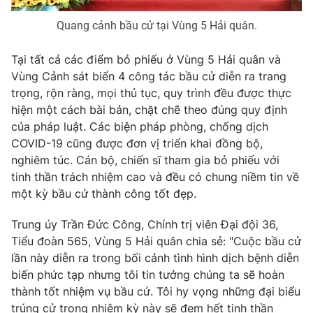
Photo
Infographic
Quang cảnh bầu cử tại Vùng 5 Hải quân.
Tại tất cả các điểm bỏ phiếu ở Vùng 5 Hải quân và
Video
Shorts video
Vùng Cảnh sát biển 4 công tác bầu cử diễn ra trang
trọng, rộn ràng, mọi thủ tục, quy trình đều được thực
VTV Money
VTV Thể thao
hiện một cách bài bản, chặt chẽ theo đúng quy định
của pháp luật. Các biện pháp phòng, chống dịch
COVID-19 cũng được đơn vị triển khai đồng bộ,
VTV Sức khoẻ
Bất động sản
nghiêm túc. Cán bộ, chiến sĩ tham gia bỏ phiếu với
tinh thần trách nhiệm cao và đều có chung niềm tin về
Thị trường 24h
Tấm lòng Việt
một kỳ bầu cử thành công tốt đẹp.
Trung úy Trần Đức Công, Chính trị viên Đại đội 36,
VTV4
Vươn mình bằng AI
Tiểu đoàn 565, Vùng 5 Hải quân chia sẻ: "Cuộc bầu cử
lần này diễn ra trong bối cảnh tình hình dịch bệnh diễn
VTV9
VTV8
biến phức tạp nhưng tôi tin tưởng chúng ta sẽ hoàn
thành tốt nhiệm vụ bầu cử. Tôi hy vọng những đại biểu
Liên hệ tòa soạn
English
trúng cử trong nhiệm kỳ này sẽ đem hết tinh thần