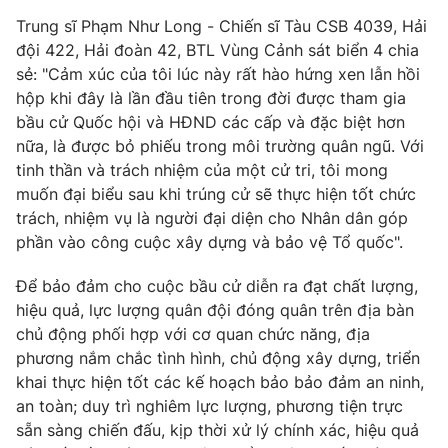
Trung sĩ Phạm Như Long - Chiến sĩ Tàu CSB 4039, Hải
đội 422, Hải đoàn 42, BTL Vùng Cảnh sát biển 4 chia
sẻ: "Cảm xúc của tôi lúc này rất hào hứng xen lẫn hồi
hộp khi đây là lần đầu tiên trong đời được tham gia
bầu cử Quốc hội và HĐND các cấp và đặc biệt hơn
nữa, là được bỏ phiếu trong môi trường quân ngũ. Với
tinh thần và trách nhiệm của một cử tri, tôi mong
muốn đại biểu sau khi trúng cử sẽ thực hiện tốt chức
trách, nhiệm vụ là người đại diện cho Nhân dân góp
phần vào công cuộc xây dựng và bảo vệ Tổ quốc".
Để bảo đảm cho cuộc bầu cử diễn ra đạt chất lượng,
hiệu quả, lực lượng quân đội đóng quân trên địa bàn
chủ động phối hợp với cơ quan chức năng, địa
phương nắm chắc tình hình, chủ động xây dựng, triển
khai thực hiện tốt các kế hoạch bảo bảo đảm an ninh,
an toàn; duy trì nghiêm lực lượng, phương tiện trực
sẵn sàng chiến đấu, kịp thời xử lý chính xác, hiệu quả