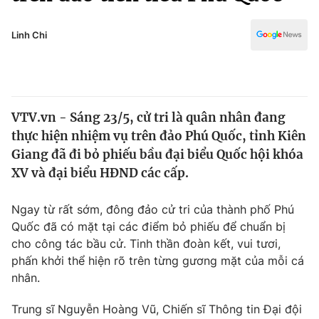
Chính trị
Truyền hình
Văn hóa - Giải trí
Linh Chi
Xã hội
Y tế
Đời sống
Pháp luật
Công nghệ
Giáo dục
VTV.vn - Sáng 23/5, cử tri là quân nhân đang
Y tế
thực hiện nhiệm vụ trên đảo Phú Quốc, tỉnh Kiên
Giang đã đi bỏ phiếu bầu đại biểu Quốc hội khóa
Thế giới
XV và đại biểu HĐND các cấp.
Tin tức
Ngay từ rất sớm, đông đảo cử tri của thành phố Phú
Kinh tế
Quốc đã có mặt tại các điểm bỏ phiếu để chuẩn bị
Thế giới đó đây
Tài chính
cho công tác bầu cử. Tinh thần đoàn kết, vui tươi,
Dữ liệu và đời sống
Câu chuyện quốc tế
phấn khởi thể hiện rõ trên từng gương mặt của mỗi cá
Thị trường
nhân.
Truyền hình
Góc doanh nghiệp
Trung sĩ Nguyễn Hoàng Vũ, Chiến sĩ Thông tin Đại đội