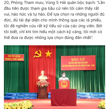
Phim VTV
20, Phòng Tham mưu, Vùng 5 Hải quân bộc bạch: "Lần
Giải trí
đầu tiên được tham gia bầu cử nên tôi cảm thấy rất
Hậu trường
vui, háo hức và tự hào. Để lựa chọn ra những người đủ
Điện ảnh
Đời sống
đức, đủ tài đại diện cho mình thông qua các lá phiếu,
Nhân vật
Âm nhạc
tôi đã nghiên cứu rất kỹ tiểu sử của các ứng viên. Bởi
Du lịch
Khán giả
tôi biết, chỉ khi tìm hiểu một cách kỹ càng, tôi mới có
Giáo dục
Sao
thể đưa ra được những lựa chọn đúng đắn nhất".
Làm đẹp
Giải sao mai
Tuyển sinh
Công nghệ
Chất lượng cuộc sống
Học trực tuyến
Hitech Công nghệ tương lai
Giao lưu trực tuyến
Sản phẩm
Lịch phát sóng
Thị trường
Tư vấn
Chuyên mục khác
Emagazine
Podcast