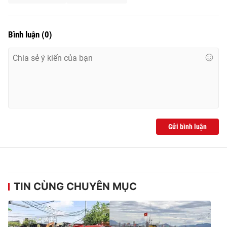
Bình luận
(
0
)
Gửi bình luận
TIN CÙNG CHUYÊN MỤC