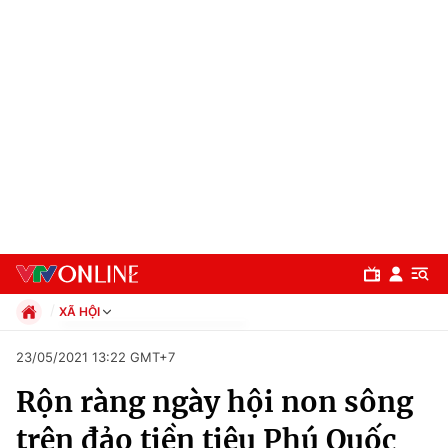
XÃ HỘI
Chính trị
23/05/2021 13:22 GMT+7
Xã hội
Rộn ràng ngày hội non sông
Pháp luật
Chuyên mục
Kinh tế
trên đảo tiền tiêu Phú Quốc
Thể thao