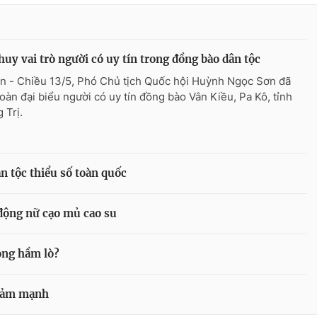
huy vai trò người có uy tín trong đồng bào dân tộc
n - Chiều 13/5, Phó Chủ tịch Quốc hội Huỳnh Ngọc Sơn đã
đoàn đại biểu người có uy tín đồng bào Vân Kiều, Pa Kô, tỉnh
 Trị.
ân tộc thiểu số toàn quốc
 động nữ cạo mủ cao su
ong hầm lò?
giảm mạnh