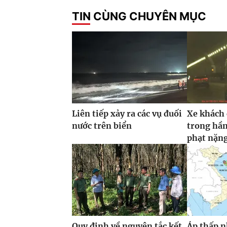
TIN CÙNG CHUYÊN MỤC
Liên tiếp xảy ra các vụ đuối
Xe khách
nước trên biển
trong hầm
phạt nặn
Quy định về nguyên tắc kết
Áp thấp n