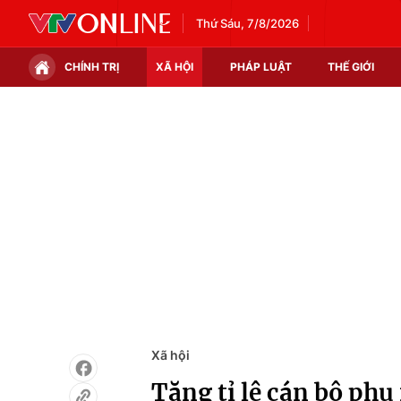
Thứ Sáu, 7/8/2026
CHÍNH TRỊ
XÃ HỘI
PHÁP LUẬT
THẾ GIỚI
Chính trị
Xã hội
Thế giới
Kinh tế
Tin tức
Tài chính
Thế giới đó đây
Thị trường
Câu chuyện quốc tế
Góc doanh nghiệp
Dữ liệu và đời sống
Xã hội
Tăng tỉ lệ cán bộ phụ