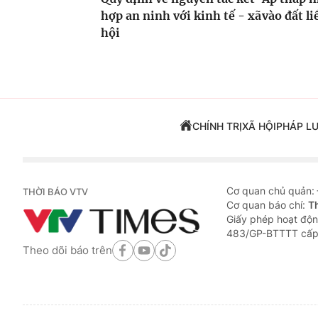
hợp an ninh với kinh tế - xã
vào đất li
hội
CHÍNH TRỊ
XÃ HỘI
PHÁP L
Cơ quan chủ quản:
THỜI BÁO VTV
Cơ quan báo chí:
T
Giấy phép hoạt độn
483/GP-BTTTT cấp
Theo dõi báo trên