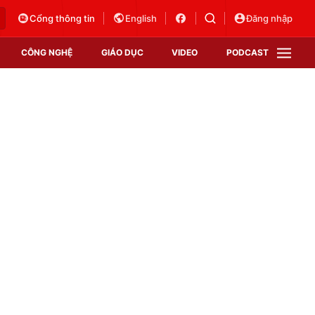
Cổng thông tin
English
Đăng nhập
CÔNG NGHỆ
GIÁO DỤC
VIDEO
PODCAST
VTV Money
VTV Thể thao
VTV Sức khoẻ
Bất động sản
Thị trường 24h
Tấm lòng Việt
Vươn mình bằng AI
VTV4
VTV8
VTV9
Lịch phát sóng
Giao lưu trực tuyến
Sự kiện