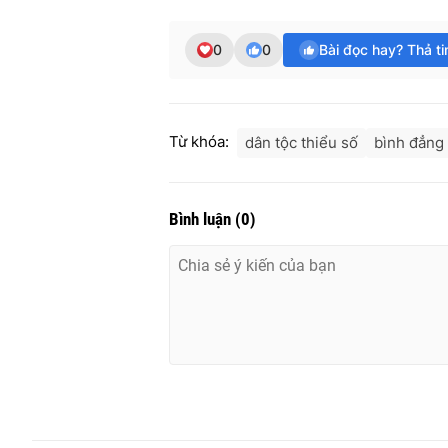
0
0
Bài đọc hay? Thả t
Từ khóa:
dân tộc thiểu số
bình đẳng 
Bình luận
(
0
)