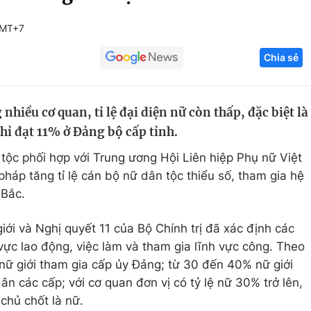
Góc ảnh
GMT+7
Chia sẻ
Giáo dục
Công nghệ
Tuyển sinh
Hitech Công ng
nhiều cơ quan, tỉ lệ đại diện nữ còn thấp, đặc biệt là
Học trực tuyến
Sản phẩm
chỉ đạt 11% ở Đảng bộ cấp tỉnh.
g
Thị trường
 tộc phối hợp với Trung ương Hội Liên hiệp Phụ nữ Việt
Tư vấn
háp tăng tỉ lệ cán bộ nữ dân tộc thiểu số, tham gia hệ
 Bắc.
iới và Nghị quyết 11 của Bộ Chính trị đã xác định các
 vực lao động, việc làm và tham gia lĩnh vực công. Theo
 nữ giới tham gia cấp ủy Đảng; từ 30 đến 40% nữ giới
n các cấp; với cơ quan đơn vị có tỷ lệ nữ 30% trở lên,
 chủ chốt là nữ.