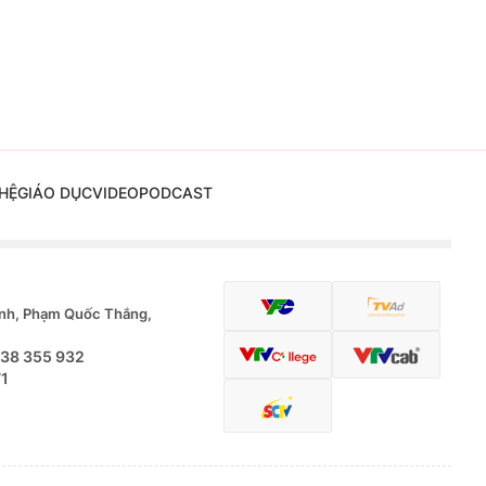
HỆ
GIÁO DỤC
VIDEO
PODCAST
nh, Phạm Quốc Thắng,
.38 355 932
71