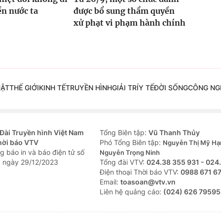
ền nước ta
được bổ sung thẩm quyền
xử phạt vi phạm hành chính
UẬT
THẾ GIỚI
KINH TẾ
TRUYỀN HÌNH
GIẢI TRÍ
Y TẾ
ĐỜI SỐNG
CÔNG NG
Đài Truyền hình Việt Nam
Tổng Biên tập:
Vũ Thanh Thủy
hời báo VTV
Phó Tổng Biên tập:
Nguyễn Thị Mỹ Hạ
g báo in và báo điện tử số
Nguyễn Trọng Ninh
 ngày 29/12/2023
Tổng đài VTV:
024.38 355 931 - 024
Ðiện thoại Thời báo VTV:
0988 671 6
Email:
toasoan@vtv.vn
Liên hệ quảng cáo:
(024) 626 79595