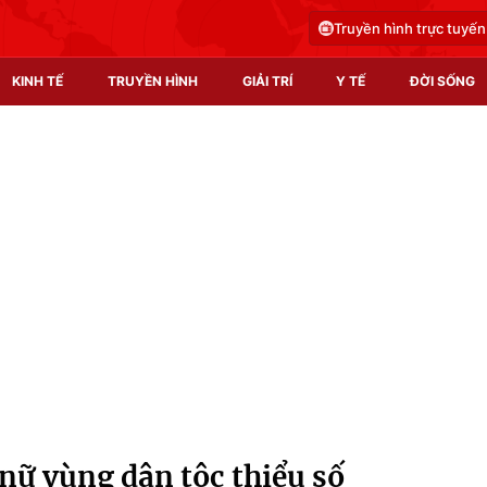
Truyền hình trực tuyến
KINH TẾ
TRUYỀN HÌNH
GIẢI TRÍ
Y TẾ
ĐỜI SỐNG
Pháp luật
Y tế
Truyền hình
Multimedia
Phim VTV
Video
Hậu trường
Shorts video
Nhân vật
Podcast
Khán giả
EMagazine
Giải sao mai
Photo
 nữ vùng dân tộc thiểu số
Infographic