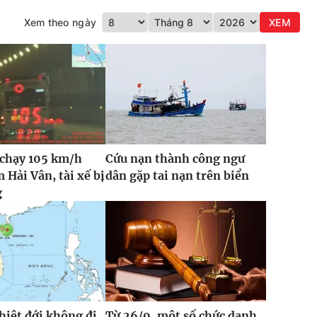
Xem theo ngày
XEM
 chạy 105 km/h
Cứu nạn thành công ngư
 Hải Vân, tài xế bị
dân gặp tai nạn trên biển
g
hiệt đới không đi
Từ 26/9, một số chức danh