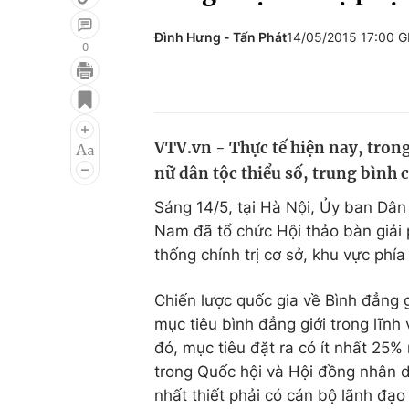
Đình Hưng - Tấn Phát
14/05/2015 17:00 
0
Giải trí
Đời sống
Điện ảnh
Du lịch
VTV.vn - Thực tế hiện nay, trong 
Âm nhạc
Làm đẹp
nữ dân tộc thiểu số, trung bình 
Sao
Chất lượng cuộc sốn
Sáng 14/5, tại Hà Nội, Ủy ban Dân
Nam đã tổ chức Hội thảo bàn giải p
thống chính trị cơ sở, khu vực phía
Chiến lược quốc gia về Bình đẳng g
mục tiêu bình đẳng giới trong lĩnh
đó, mục tiêu đặt ra có ít nhất 25%
trong Quốc hội và Hội đồng nhân dâ
nhất thiết phải có cán bộ lãnh đạo