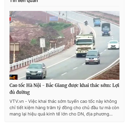
Tin liên quan
Photo
Infographic
Video
Shorts video
VTV Money
VTV Thể thao
VTV Sức khoẻ
Bất động sản
Thị trường 24h
Tấm lòng Việt
Cao tốc Hà Nội - Bắc Giang được khai thác sớm: Lợi
đủ đường
VTV4
Vươn mình bằng AI
VTV.vn - Việc khai thác sớm tuyến cao tốc này không
chỉ tiết kiệm hàng trăm tỷ đồng cho chủ đầu tư mà còn
VTV9
VTV8
mang lại hiệu quả kinh tế lớn cho DN, địa phương...
Liên hệ tòa soạn
English