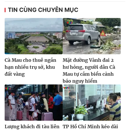
Ðiện thoại Thời báo VTV:
024.66 897 897
TIN CÙNG CHUYÊN MỤC
Email:
toasoan@vtv.vn
Liên hệ quảng cáo:
024-7300.7108
Cà Mau cho thuê ngắn
Mặt đường Vành đai 2
hạn nhiều trụ sở, khu
hư hỏng, người dân Cà
đất vàng
Mau tự cắm biển cảnh
báo nguy hiểm
® Cấm sao chép dưới mọi hình thức nếu không có sự chấp
thuận bằng văn bản. Ghi rõ nguồn VTV.vn khi phát hành lại
thông tin từ website này.
Lượng khách đi tàu liên
TP Hồ Chí Minh kéo dài