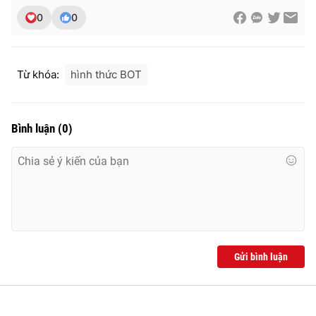
0
0
THỜI BÁO VTV
Từ khóa:
hình thức BOT
Bình luận
(
0
)
Theo dõi báo trên
Cơ quan chủ quản:
Đài Truyền hình Việt Nam
Cơ quan báo chí:
Thời báo VTV
Giấy phép hoạt động báo in và báo điện tử số 483/GP-BTTTT
cấp ngày 29/12/2023
Tổng Biên tập:
Vũ Thanh Thủy
Gửi bình luận
Phó Tổng Biên tập:
Nguyễn Thị Mỹ Hạnh, Phạm Quốc Thắng,
Nguyễn Trọng Ninh
Tổng đài VTV:
024.38 355 931 - 024.38 355 932