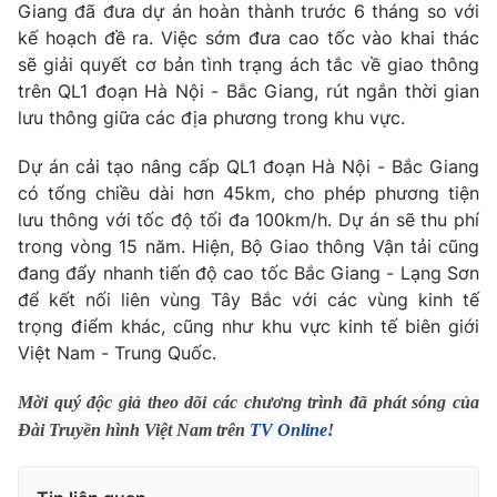
Phim VTV
Giang đã đưa dự án hoàn thành trước 6 tháng so với
Giải trí
kế hoạch đề ra. Việc sớm đưa cao tốc vào khai thác
Hậu trường
sẽ giải quyết cơ bản tình trạng ách tắc về giao thông
Điện ảnh
Đời sống
trên QL1 đoạn Hà Nội - Bắc Giang, rút ngắn thời gian
Nhân vật
Âm nhạc
lưu thông giữa các địa phương trong khu vực.
Du lịch
Khán giả
Giáo dục
Sao
Dự án cải tạo nâng cấp QL1 đoạn Hà Nội - Bắc Giang
Làm đẹp
Giải sao mai
có tổng chiều dài hơn 45km, cho phép phương tiện
Tuyển sinh
Công nghệ
lưu thông với tốc độ tối đa 100km/h. Dự án sẽ thu phí
Chất lượng cuộc sống
Học trực tuyến
trong vòng 15 năm. Hiện, Bộ Giao thông Vận tải cũng
Hitech Công nghệ tương lai
đang đẩy nhanh tiến độ cao tốc Bắc Giang - Lạng Sơn
Giao lưu trực tuyến
để kết nối liên vùng Tây Bắc với các vùng kinh tế
Sản phẩm
trọng điểm khác, cũng như khu vực kinh tế biên giới
Lịch phát sóng
Thị trường
Việt Nam - Trung Quốc.
Tư vấn
Mời quý độc giả theo dõi các chương trình đã phát sóng của
Chuyên mục khác
Đài Truyền hình Việt Nam trên
TV Online
!
Emagazine
Podcast