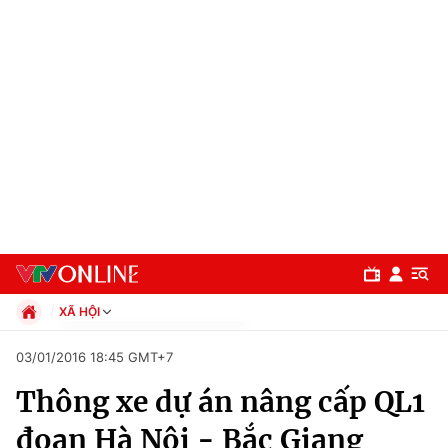
XÃ HỘI
Chính trị
03/01/2016 18:45 GMT+7
Xã hội
Thông xe dự án nâng cấp QL1
Pháp luật
Chuyên mục
Kinh tế
đoạn Hà Nội - Bắc Giang
Thể thao