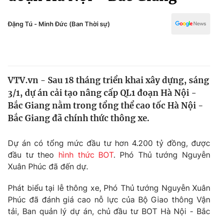
Chính trị
Truyền hình
Văn hóa - Giải trí
Đặng Tú - Minh Đức (Ban Thời sự)
Xã hội
Y tế
Đời sống
Pháp luật
Công nghệ
Giáo dục
VTV.vn - Sau 18 tháng triển khai xây dựng, sáng
Y tế
3/1, dự án cải tạo nâng cấp QL1 đoạn Hà Nội -
Bắc Giang nằm trong tổng thể cao tốc Hà Nội -
Thế giới
Bắc Giang đã chính thức thông xe.
Tin tức
Dự án có tổng mức đầu tư hơn 4.200 tỷ đồng, được
Kinh tế
đầu tư theo
hình thức BOT
. Phó Thủ tướng Nguyễn
Thế giới đó đây
Tài chính
Xuân Phúc đã đến dự.
Dữ liệu và đời sống
Câu chuyện quốc tế
Thị trường
Phát biểu tại lễ thông xe, Phó Thủ tướng Nguyễn Xuân
Phúc đã đánh giá cao nỗ lực của Bộ Giao thông Vận
Truyền hình
Góc doanh nghiệp
tải, Ban quản lý dự án, chủ đầu tư BOT Hà Nội - Bắc