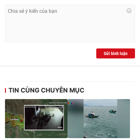
Ðiện thoại Thời báo VTV:
024.66 897 897
Email:
toasoan@vtv.vn
Liên hệ quảng cáo:
024-7300.7108
Gửi bình luận
TIN CÙNG CHUYÊN MỤC
® Cấm sao chép dưới mọi hình thức nếu không có sự chấp
thuận bằng văn bản. Ghi rõ nguồn VTV.vn khi phát hành lại
thông tin từ website này.