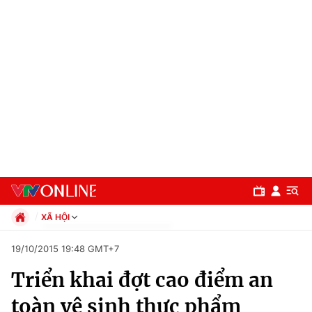
XÃ HỘI
Chính trị
19/10/2015 19:48 GMT+7
Xã hội
Triển khai đợt cao điểm an
Pháp luật
Chuyên mục
Kinh tế
toàn vệ sinh thực phẩm
Thể thao