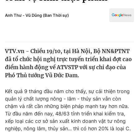
Chính trị
Truyền hình
Văn hóa - Giải trí
Anh Thư - Vũ Dũng (Ban Thời sự)
Xã hội
Y tế
Đời sống
Pháp luật
Công nghệ
Giáo dục
VTV.vn - Chiều 19/10, tại Hà Nội, Bộ NN&PTNT
Y tế
đã tổ chức hội nghị trực tuyến triển khai đợt cao
điểm hành động về ATVSTP với sự chỉ đạo của
Thế giới
Phó Thủ tướng Vũ Đức Đam.
Tin tức
Kết quả 9 tháng đầu năm cho thấy, sự cải thiện trong
Kinh tế
quản lý chất lượng nông - lâm - thủy sản vẫn còn
Thế giới đó đây
Tài chính
chậm và rất cần những biện pháp mạnh tay hơn nữa.
Dữ liệu và đời sống
Câu chuyện quốc tế
Từ đầu năm đến nay, 48/63 tỉnh triển khai kiểm tra,
Thị trường
xếp loại các cơ sở sản xuất kinh doanh vật tư nông
Truyền hình
nghiệp, nông lâm, thủy sản... thì có hơn 20% là loại C.
Góc doanh nghiệp