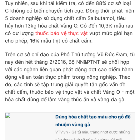
Phim VTV
Tuy nhiên, sau khi tái kiểm tra, có đến 88% cơ sở loại
Giải trí
C không có biến chuyển tích cực. Đồng thời, phát hiện
Hậu trường
5 doanh nghiệp sử dụng chất cấm Salbutamol, tiêu
Điện ảnh
Đời sống
hủy hơn 13kg hóa chất Vàng O. Có đến 10,3% mẫu rau
Nhân vật
Âm nhạc
có dư lượng
thuốc bảo vệ thực vật
vượt mức giới hạn
Du lịch
Khán giả
cho phép, 16% mẫu thịt có chất cấm.
Giáo dục
Sao
Làm đẹp
Giải sao mai
Trên cơ sở chỉ đạo của Phó Thủ tướng Vũ Đức Đam, từ
Tuyển sinh
Công nghệ
nay đến hết tháng 2/2016, Bộ NN&PTNT sẽ phối hợp
Chất lượng cuộc sống
Học trực tuyến
với các ngành liên quan phát động đợt cao điểm hành
Hitech Công nghệ tương lai
động về an toàn thực phẩm trong nông nghiệp. Theo
Giao lưu trực tuyến
đó, các tỉnh sẽ tập trung giải quyết tận gốc vấn đề
Sản phẩm
chất cấm, thuốc bảo vệ thực vật và chất Vàng O - một
Lịch phát sóng
Thị trường
hóa chất dùng để làm vàng thức ăn và vàng da gà.
Tư vấn
Dùng hóa chất tạo màu cho gỗ để
Chuyên mục khác
nhuộm vàng gà
Emagazine
Podcast
VTV.vn - Gà từ màu trắng nhợt được nhúng
vào dung dịch sẽ có màu vàng bắt mắt