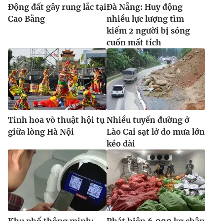
Động đất gây rung lắc tại
Đà Nẵng: Huy động
Cao Bằng
nhiều lực lượng tìm
kiếm 2 người bị sóng
cuốn mất tích
Tinh hoa võ thuật hội tụ
Nhiều tuyến đường ở
giữa lòng Hà Nội
Lào Cai sạt lở do mưa lớn
kéo dài
Khu phố thông minh:
Phát hiện 6.000 kg chân