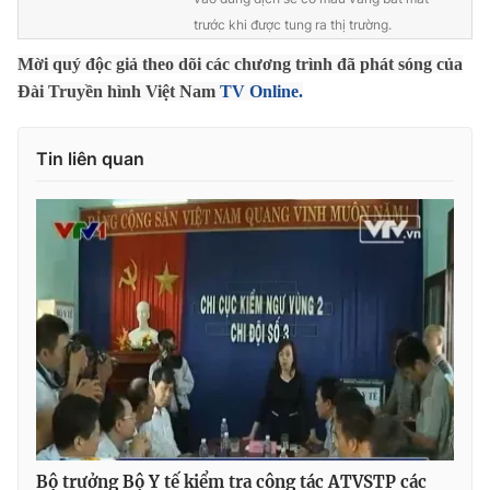
trước khi được tung ra thị trường.
Photo
Infographic
Mời quý độc giả theo dõi các chương trình đã phát sóng của
Đài Truyền hình Việt Nam
TV Online.
Video
Shorts video
Tin liên quan
VTV Money
VTV Thể thao
VTV Sức khoẻ
Bất động sản
Thị trường 24h
Tấm lòng Việt
VTV4
Vươn mình bằng AI
VTV9
VTV8
Liên hệ tòa soạn
English
Bộ trưởng Bộ Y tế kiểm tra công tác ATVSTP các