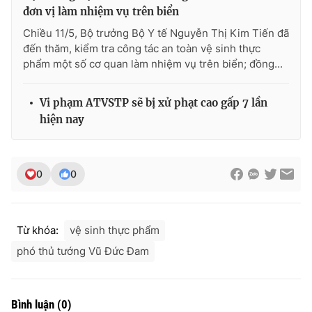
đơn vị làm nhiệm vụ trên biển
Chiều 11/5, Bộ trưởng Bộ Y tế Nguyễn Thị Kim Tiến đã
đến thăm, kiểm tra công tác an toàn vệ sinh thực
phẩm một số cơ quan làm nhiệm vụ trên biển; đồng...
THỜI BÁO VTV
Vi phạm ATVSTP sẽ bị xử phạt cao gấp 7 lần
hiện nay
Theo dõi báo trên
0
0
Cơ quan chủ quản:
Đài Truyền hình Việt Nam
Cơ quan báo chí:
Thời báo VTV
Giấy phép hoạt động báo in và báo điện tử số 483/GP-BTTTT
cấp ngày 29/12/2023
Từ khóa:
vệ sinh thực phẩm
Tổng Biên tập:
Vũ Thanh Thủy
phó thủ tướng Vũ Đức Đam
Phó Tổng Biên tập:
Nguyễn Thị Mỹ Hạnh, Phạm Quốc Thắng,
Nguyễn Trọng Ninh
Tổng đài VTV:
024.38 355 931 - 024.38 355 932
Bình luận
(
0
)