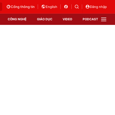
Cổng thông tin
English
Đăng nhập
CÔNG NGHỆ
GIÁO DỤC
VIDEO
PODCAST
VTV Money
VTV Thể thao
VTV Sức khoẻ
Bất động sản
Thị trường 24h
Tấm lòng Việt
Vươn mình bằng AI
VTV4
VTV8
VTV9
Lịch phát sóng
Giao lưu trực tuyến
Sự kiện