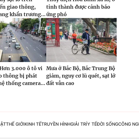
ến giao thông,
tỉnh thành được cảnh báo
ng khẩn trương...
ứng phó
Hơn 3.000 ô tô vi
Mưa ở Bắc Bộ, Bắc Trung Bộ
 thông bị phát
giảm, nguy cơ lũ quét, sạt lở
hệ thống camera...
đất vẫn cao
UẬT
THẾ GIỚI
KINH TẾ
TRUYỀN HÌNH
GIẢI TRÍ
Y TẾ
ĐỜI SỐNG
CÔNG NG