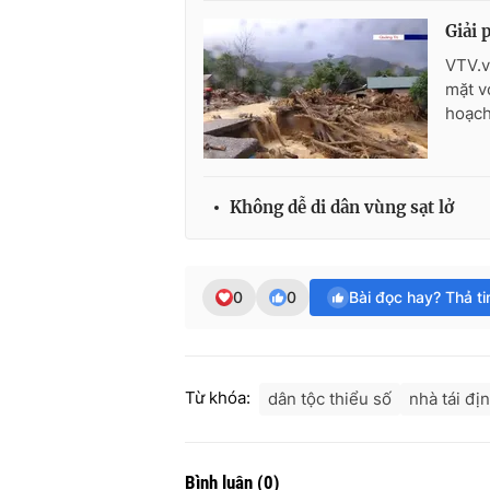
Giải 
VTV.v
mặt vớ
hoạch
Không dễ di dân vùng sạt lở
0
0
Bài đọc hay? Thả t
Từ khóa:
dân tộc thiểu số
nhà tái đị
Bình luận
(
0
)