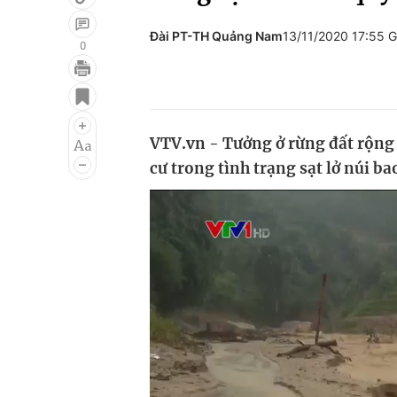
Đài PT-TH Quảng Nam
13/11/2020 17:55 
0
Giải trí
Đời sống
Điện ảnh
Du lịch
VTV.vn - Tưởng ở rừng đất rộng 
Âm nhạc
Làm đẹp
cư trong tình trạng sạt lở núi b
Sao
Chất lượng cuộc sốn