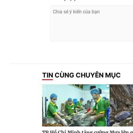
TIN CÙNG CHUYÊN MỤC
TP Hồ Chí Minh tăng cường
Mưa lớn g