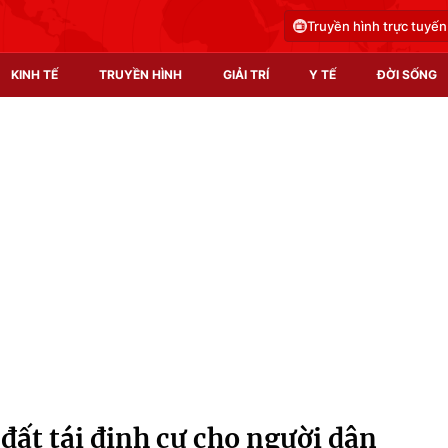
Truyền hình trực tuyến
KINH TẾ
TRUYỀN HÌNH
GIẢI TRÍ
Y TẾ
ĐỜI SỐNG
Pháp luật
Y tế
Truyền hình
Multimedia
Phim VTV
Video
Hậu trường
Shorts video
Nhân vật
Podcast
Khán giả
EMagazine
Giải sao mai
Photo
 đất tái định cư cho người dân
Infographic