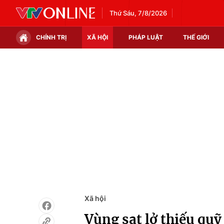
Thứ Sáu, 7/8/2026
CHÍNH TRỊ
XÃ HỘI
PHÁP LUẬT
THẾ GIỚI
Chính trị
Xã hội
Thế giới
Kinh tế
Tin tức
Tài chính
Thế giới đó đây
Thị trường
Câu chuyện quốc tế
Góc doanh nghiệp
Dữ liệu và đời sống
Xã hội
Vùng sạt lở thiếu quỹ