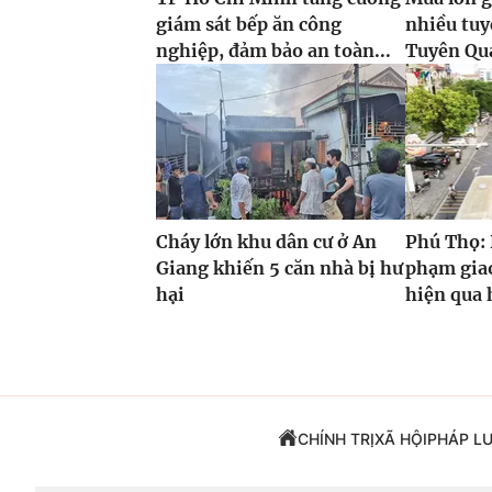
giám sát bếp ăn công
nhiều tuy
nghiệp, đảm bảo an toàn...
Tuyên Qua
Cháy lớn khu dân cư ở An
Phú Thọ: 
Giang khiến 5 căn nhà bị hư
phạm giao
hại
hiện qua 
CHÍNH TRỊ
XÃ HỘI
PHÁP L