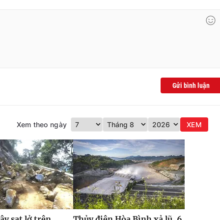
Gửi bình luận
Xem theo ngày
XEM
ây sạt lở trên
Thủy điện Hòa Bình xả lũ, 6