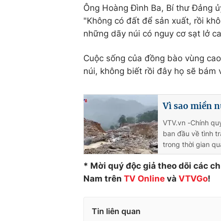
Ông Hoàng Đình Ba, Bí thư Đảng ủ
"Không có đất để sản xuất, rồi khô
những dãy núi có nguy cơ sạt lở ca
Cuộc sống của đồng bào vùng cao đ
núi, không biết rồi đây họ sẽ bám 
Vì sao miền n
VTV.vn -Chính qu
ban đầu về tình tr
trong thời gian qu
* Mời quý độc giả theo dõi các c
Nam trên
TV Online
và
VTVGo
!
Tin liên quan