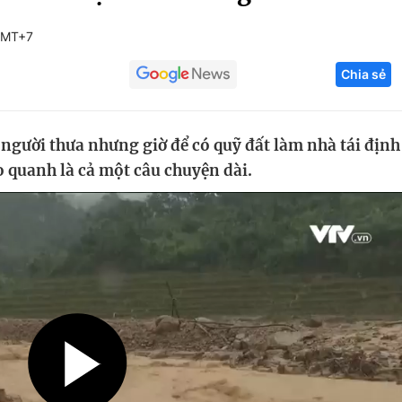
Góc ảnh
GMT+7
Chia sẻ
Giáo dục
Công nghệ
Tuyển sinh
Hitech Công ng
người thưa nhưng giờ để có quỹ đất làm nhà tái định
Học trực tuyến
Sản phẩm
ao quanh là cả một câu chuyện dài.
g
Thị trường
Tư vấn