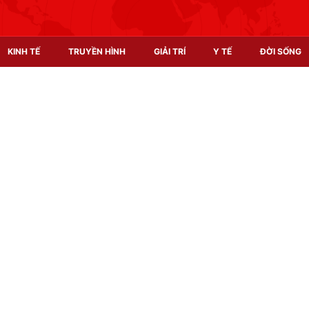
KINH TẾ
TRUYỀN HÌNH
GIẢI TRÍ
Y TẾ
ĐỜI SỐNG
Pháp luật
Y tế
Truyền hình
Multimedia
Phim VTV
Video
Hậu trường
Shorts video
Nhân vật
Podcast
Khán giả
EMagazine
Giải sao mai
Photo