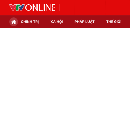
CHÍNH TRỊ
XÃ HỘI
PHÁP LUẬT
THẾ GIỚI
Chính trị
Xã hội
Thế giới
Kinh tế
Tin tức
Tài chính
Thế giới đó đây
Thị trường
Câu chuyện quốc tế
Góc doanh nghiệp
Dữ liệu và đời sống