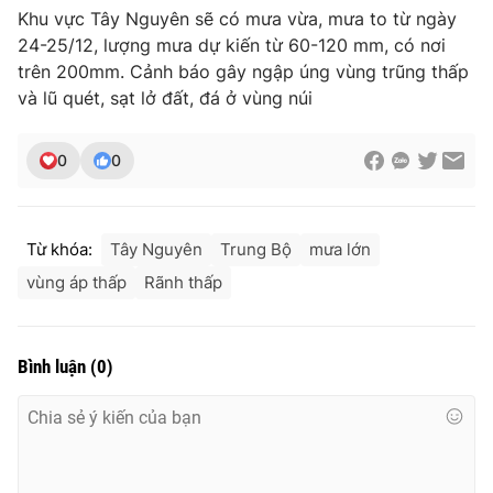
Khu vực Tây Nguyên sẽ có mưa vừa, mưa to từ ngày
24-25/12, lượng mưa dự kiến từ 60-120 mm, có nơi
trên 200mm. Cảnh báo gây ngập úng vùng trũng thấp
và lũ quét, sạt lở đất, đá ở vùng núi
THỜI BÁO VTV
0
0
Theo dõi báo trên
Từ khóa:
Tây Nguyên
Trung Bộ
mưa lớn
Cơ quan chủ quản:
Đài Truyền hình Việt Nam
vùng áp thấp
Rãnh thấp
Cơ quan báo chí:
Thời báo VTV
Giấy phép hoạt động báo in và báo điện tử số 483/GP-BTTTT
cấp ngày 29/12/2023
Bình luận
(
0
)
Tổng Biên tập:
Vũ Thanh Thủy
Phó Tổng Biên tập:
Nguyễn Thị Mỹ Hạnh, Phạm Quốc Thắng,
Nguyễn Trọng Ninh
Tổng đài VTV:
024.38 355 931 - 024.38 355 932