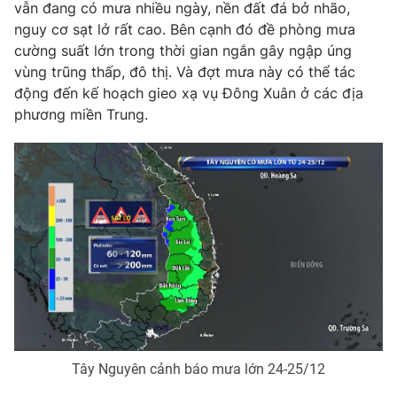
vẫn đang có mưa nhiều ngày, nền đất đá bở nhão,
Photo
Infographic
nguy cơ sạt lở rất cao. Bên cạnh đó đề phòng mưa
cường suất lớn trong thời gian ngắn gây ngập úng
vùng trũng thấp, đô thị. Và đợt mưa này có thể tác
Video
Shorts video
động đến kế hoạch gieo xạ vụ Đông Xuân ở các địa
phương miền Trung.
VTV Money
VTV Thể thao
VTV Sức khoẻ
Bất động sản
Thị trường 24h
Tấm lòng Việt
VTV4
Vươn mình bằng AI
VTV9
VTV8
Tây Nguyên cảnh báo mưa lớn 24-25/12
Liên hệ tòa soạn
English