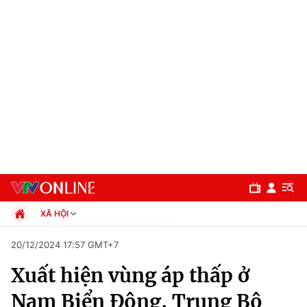
XÃ HỘI
Chính trị
20/12/2024 17:57 GMT+7
Xã hội
Xuất hiện vùng áp thấp ở
Pháp luật
Chuyên mục
Kinh tế
Nam Biển Đông, Trung Bộ
Thể thao