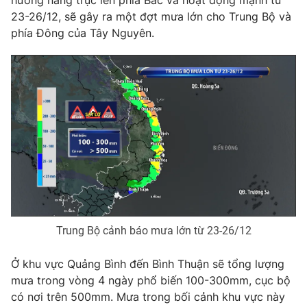
hướng nâng trục lên phía Bắc và hoạt động mạnh từ
Phim VTV
Giải trí
23-26/12, sẽ gây ra một đợt mưa lớn cho Trung Bộ và
Hậu trường
phía Đông của Tây Nguyên.
Điện ảnh
Đời sống
Nhân vật
Âm nhạc
Du lịch
Khán giả
Giáo dục
Sao
Làm đẹp
Giải sao mai
Tuyển sinh
Công nghệ
Chất lượng cuộc sống
Học trực tuyến
Hitech Công nghệ tương lai
Giao lưu trực tuyến
Sản phẩm
Lịch phát sóng
Thị trường
Trung Bộ cảnh báo mưa lớn từ 23-26/12
Tư vấn
Ở khu vực Quảng Bình đến Bình Thuận sẽ tổng lượng
Chuyên mục khác
mưa trong vòng 4 ngày phổ biến 100-300mm, cục bộ
Emagazine
Podcast
có nơi trên 500mm. Mưa trong bối cảnh khu vực này