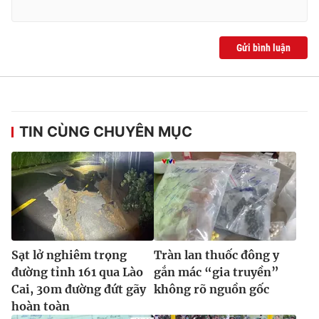
Ðiện thoại Thời báo VTV:
024.66 897 897
Email:
toasoan@vtv.vn
Liên hệ quảng cáo:
024-7300.7108
Gửi bình luận
TIN CÙNG CHUYÊN MỤC
® Cấm sao chép dưới mọi hình thức nếu không có sự chấp
Sạt lở nghiêm trọng
Tràn lan thuốc đông y
thuận bằng văn bản. Ghi rõ nguồn VTV.vn khi phát hành lại
đường tỉnh 161 qua Lào
gắn mác “gia truyền”
thông tin từ website này.
Cai, 30m đường đứt gãy
không rõ nguồn gốc
hoàn toàn