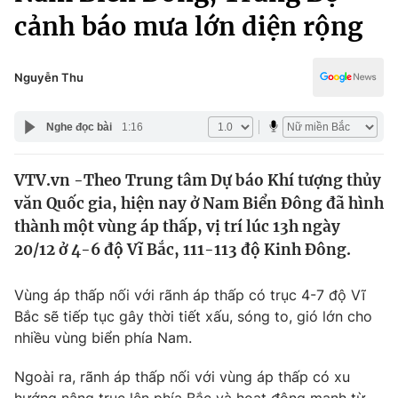
Chính trị
cảnh báo mưa lớn diện rộng
Truyền hình
Văn hóa - Giải trí
Xã hội
Y tế
Nguyễn Thu
Đời sống
Pháp luật
Công nghệ
Nghe đọc bài
1:16
Giáo dục
Y tế
VTV.vn -Theo Trung tâm Dự báo Khí tượng thủy
văn Quốc gia, hiện nay ở Nam Biển Đông đã hình
Thế giới
thành một vùng áp thấp, vị trí lúc 13h ngày
Tin tức
20/12 ở 4-6 độ Vĩ Bắc, 111-113 độ Kinh Đông.
Kinh tế
Thế giới đó đây
Vùng áp thấp nối với rãnh áp thấp có trục 4-7 độ Vĩ
Tài chính
Dữ liệu và đời sống
Bắc sẽ tiếp tục gây thời tiết xấu, sóng to, gió lớn cho
Câu chuyện quốc tế
Thị trường
nhiều vùng biển phía Nam.
Truyền hình
Góc doanh nghiệp
Ngoài ra, rãnh áp thấp nối với vùng áp thấp có xu