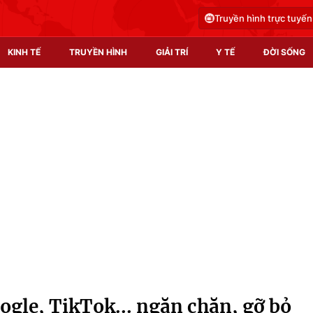
Truyền hình trực tuyến
KINH TẾ
TRUYỀN HÌNH
GIẢI TRÍ
Y TẾ
ĐỜI SỐNG
Pháp luật
Y tế
Truyền hình
Multimedia
Phim VTV
Video
Hậu trường
Shorts video
Nhân vật
Podcast
Khán giả
EMagazine
Giải sao mai
Photo
ogle, TikTok... ngăn chặn, gỡ bỏ
Infographic