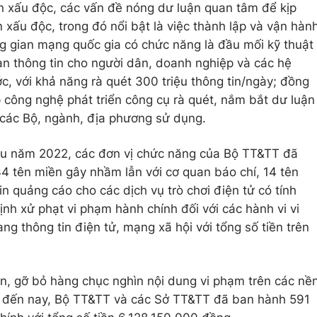
in xấu độc, các vấn đề nóng dư luận quan tâm để kịp
n xấu độc, trong đó nổi bật là việc thành lập và vận hàn
g gian mạng quốc gia có chức năng là đầu mối kỹ thuật
àn thông tin cho người dân, doanh nghiệp và các hệ
c, với khả năng rà quét 300 triệu thông tin/ngày; đồng
p công nghệ phát triển công cụ rà quét, nắm bắt dư luận
 các Bộ, ngành, địa phương sử dụng.
ầu năm 2022, các đơn vị chức năng của Bộ TT&TT đã
34 tên miền gây nhầm lẫn với cơ quan báo chí, 14 tên
n quảng cáo cho các dịch vụ trò chơi điện tử có tính
nh xử phạt vi phạm hành chính đối với các hành vi vi
g thông tin điện tử, mạng xã hội với tổng số tiền trên
, gỡ bỏ hàng chục nghìn nội dung vi phạm trên các nề
1 đến nay, Bộ TT&TT và các Sở TT&TT đã ban hành 591