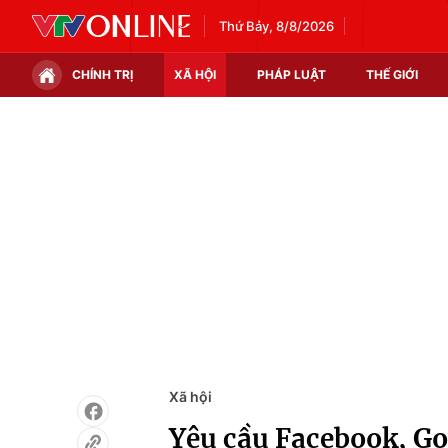
Thứ Bảy, 8/8/2026
CHÍNH TRỊ
XÃ HỘI
PHÁP LUẬT
THẾ GIỚI
Chính trị
Xã hội
Thế giới
Kinh tế
Tin tức
Tài chính
Thế giới đó đây
Thị trường
Câu chuyện quốc tế
Góc doanh nghiệp
Dữ liệu và đời sống
Xã hội
Yêu cầu Facebook, Go