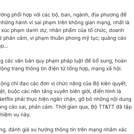
ờng phối hợp với các bộ, ban, ngành, địa phương để
 những hành vi sai phạm trên không gian mạng, nhất là
hật, xúc phạm danh dự, nhân phẩm của tổ chức, doanh
ữ phản cảm, vi phạm thuần phong mỹ tục; quảng cáo
háp…
 các văn bản quy phạm pháp luật để bổ sung, hoàn
động trang thông tin điện tử tổng hợp, mạng xã hội.
ộng chỉ đạo các đơn vị chức năng của Bộ kiên quyết,
liệt, buộc các nền tảng xuyên biên giới, điển hình là
 Netflix phải thực hiện ngăn chặn, gỡ bỏ những nội dung
 quảng cáo sai, phản cảm. Thời gian qua, Bộ TT&TT đã tập
nhiệm vụ này.
ờng, đánh giá xu hướng thông tin trên mạng nhằm xác