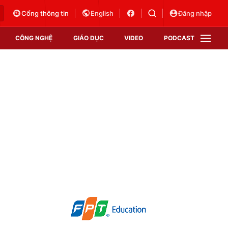
Cổng thông tin
English
Đăng nhập
CÔNG NGHỆ
GIÁO DỤC
VIDEO
PODCAST
VTV Money
VTV Thể thao
VTV Sức khoẻ
Bất động sản
Thị trường 24h
Tấm lòng Việt
Vươn mình bằng AI
VTV4
VTV8
VTV9
Lịch phát sóng
Giao lưu trực tuyến
Sự kiện