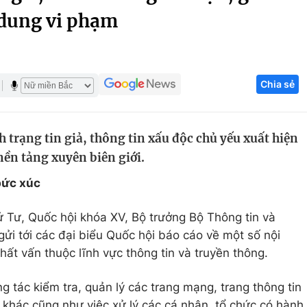
 dung vi phạm
Góc ảnh
Giáo dục
Công nghệ
Chia sẻ
Tuyển sinh
Hitech Công ng
Học trực tuyến
Sản phẩm
 trạng tin giả, thông tin xấu độc chủ yếu xuất hiện
g
Thị trường
nền tảng xuyên biên giới.
Tư vấn
bức xúc
ứ Tư, Quốc hội khóa XV, Bộ trưởng Bộ Thông tin và
 tới các đại biểu Quốc hội báo cáo về một số nội
ất vấn thuộc lĩnh vực thông tin và truyền thông.
g tác kiểm tra, quản lý các trang mạng, trang thông tin
 khác cũng như việc xử lý các cá nhân, tổ chức có hành