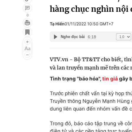
hàng chục nghìn nội
0
Tạ Hiển
01/11/2022 10:50 GMT+7
Giải trí
Đời sống
6:18
Nghe đọc bài
Điện ảnh
Du lịch
Âm nhạc
Làm đẹp
VTV.vn - Bộ TT&TT cho biết, tình
Sao
Chất lượng cuộc sốn
và lan truyền mạnh mẽ trên các 
Tình trạng "báo hóa",
tin giả
gây 
Trước phiên chất vấn tại kỳ họp th
Truyền thông Nguyễn Mạnh Hùng gửi
dung liên quan đến nhóm vấn đề ch
Trong đó, báo cáo tập trung về côn
điện tử và các nền tảng trực tuyến