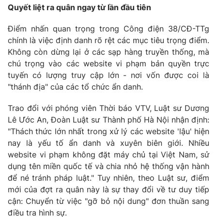
Quyết liệt ra quân ngay từ lần đầu tiên
Photo
Infographic
Điểm nhấn quan trọng trong Công điện 38/CĐ-TTg
chính là việc định danh rõ rệt các mục tiêu trọng điểm.
Video
Shorts video
Không còn dừng lại ở các sạp hàng truyền thống, mà
chú trọng vào các website vi phạm bản quyền trực
VTV Money
VTV Thể thao
tuyến có lượng truy cập lớn - nơi vốn được coi là
"thánh địa" của các tổ chức ẩn danh.
VTV Sức khoẻ
Bất động sản
Trao đổi với phóng viên Thời báo VTV,
Luật sư Dương
Lê Ước An, Đoàn Luật sư Thành phố Hà Nội
nhận định:
Thị trường 24h
Tấm lòng Việt
"Thách thức lớn nhất trong xử lý các website 'lậu' hiện
nay là yếu tố ẩn danh và xuyên biên giới. Nhiều
website vi phạm không đặt máy chủ tại Việt Nam, sử
VTV4
Vươn mình bằng AI
dụng tên miền quốc tế và chia nhỏ hệ thống vận hành
để né tránh pháp luật."
Tuy nhiên, theo Luật sư, điểm
VTV9
VTV8
mới của đợt ra quân này là sự thay đổi về tư duy tiếp
cận: Chuyển từ việc "gỡ bỏ nội dung" đơn thuần sang
Liên hệ tòa soạn
English
điều tra hình sự.