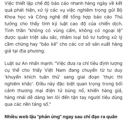
Email:
toasoan@vtv.vn
Việc thiết lập chế độ báo cáo nhanh hàng ngày về kết
Liên hệ quảng cáo:
024-7300.7108
quả phát hiện, xử lý các vụ việc nghiêm trọng gửi Bộ
Khoa học và Công nghệ để tổng hợp báo cáo Thủ
tướng cho thấy tính kỷ luật cao độ của chiến dịch.
Tinh thần "không có vùng cấm, không có ngoại lệ"
được quán triệt sâu sắc, nhằm loại bỏ tư tưởng xử lý
cầm chừng hay "bảo kê" cho các cơ sở sản xuất hàng
giả tại địa phương.
Luật sư An nhấn mạnh:
"Việc đưa ra chỉ tiêu định lượng
cụ thể cho thấy Việt Nam đang chuyển từ tư duy
'khuyến khích tuân thủ' sang giai đoạn 'thực thi
nghiêm khắc'. Điều này đặc biệt quan trọng trong bối
® Cấm sao chép dưới mọi hình thức nếu không có sự chấp
cảnh thương mại điện tử bùng nổ, khiến hàng giả,
thuận bằng văn bản. Ghi rõ nguồn VTV.vn khi phát hành lại
hàng nhái dễ dàng len lỏi đến tận tay người tiêu dùng
thông tin từ website này.
qua các nền tảng số."
Nhiều web lậu "phản ứng" ngay sau chỉ đạo ra quân