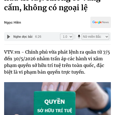
Chính trị
cấm, không có ngoại lệ
Truyền hình
Văn hóa - Giải trí
Xã hội
Y tế
Ngọc Hiền
Đời sống
Pháp luật
Công nghệ
Nghe đọc bài
6:26
Giáo dục
Y tế
VTV.vn - Chính phủ vừa phát lệnh ra quân từ 7/5
đến 30/5/2026 nhằm trấn áp các hành vi xâm
Thế giới
phạm quyền sở hữu trí tuệ trên toàn quốc, đặc
Tin tức
biệt là vi phạm bản quyền trực tuyến.
Kinh tế
Thế giới đó đây
Tài chính
Dữ liệu và đời sống
Câu chuyện quốc tế
Thị trường
Truyền hình
Góc doanh nghiệp