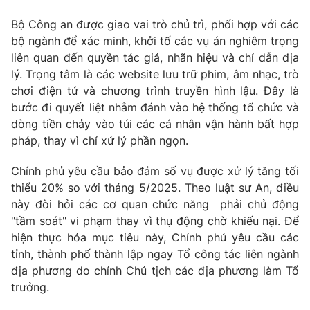
Bộ Công an được giao vai trò chủ trì, phối hợp với các
bộ ngành để xác minh, khởi tố các vụ án nghiêm trọng
liên quan đến quyền tác giả, nhãn hiệu và chỉ dẫn địa
THỜI BÁO VTV
lý. Trọng tâm là các website lưu trữ phim, âm nhạc, trò
chơi điện tử và chương trình truyền hình lậu. Đây là
bước đi quyết liệt nhằm đánh vào hệ thống tổ chức và
Theo dõi báo trên
dòng tiền chảy vào túi các cá nhân vận hành bất hợp
pháp, thay vì chỉ xử lý phần ngọn.
Cơ quan chủ quản:
Đài Truyền hình Việt Nam
Cơ quan báo chí:
Thời báo VTV
Chính phủ yêu cầu bảo đảm số vụ được xử lý tăng tối
thiểu 20% so với tháng 5/2025. Theo luật sư An, điều
Giấy phép hoạt động báo in và báo điện tử số 483/GP-BTTTT
cấp ngày 29/12/2023
này đòi hỏi các cơ quan chức năng phải chủ động
"tầm soát" vi phạm thay vì thụ động chờ khiếu nại. Để
Tổng Biên tập:
Vũ Thanh Thủy
hiện thực hóa mục tiêu này, Chính phủ yêu cầu các
Phó Tổng Biên tập:
Nguyễn Thị Mỹ Hạnh, Phạm Quốc Thắng,
tỉnh, thành phố thành lập ngay
Tổ công tác liên ngành
Nguyễn Trọng Ninh
địa phương
do chính Chủ tịch các địa phương làm Tổ
Tổng đài VTV:
024.38 355 931 - 024.38 355 932
trưởng.
Ðiện thoại Thời báo VTV:
024.66 897 897