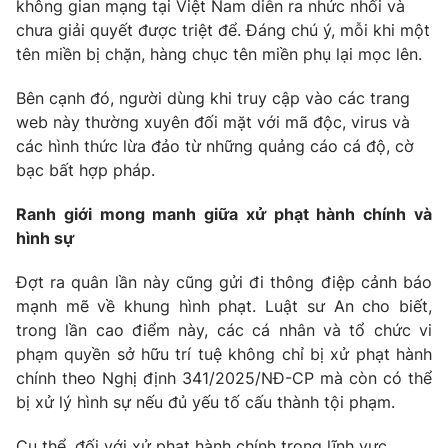
không gian mạng tại Việt Nam diễn ra nhức nhối và
chưa giải quyết được triệt để. Đáng chú ý, mỗi khi một
tên miền bị chặn, hàng chục tên miền phụ lại mọc lên.
Bên cạnh đó, người dùng khi truy cập vào các trang
web này thường xuyên đối mặt với mã độc, virus và
các hình thức lừa đảo từ những quảng cáo cá độ, cờ
bạc bất hợp pháp.
Ranh giới mong manh giữa xử phạt hành chính và
hình sự
Đợt ra quân lần này cũng gửi đi thông điệp cảnh báo
mạnh mẽ về khung hình phạt. Luật sư An cho biết,
trong lần cao điểm này, các cá nhân và tổ chức vi
phạm quyền sở hữu trí tuệ không chỉ bị xử phạt hành
chính theo Nghị định 341/2025/NĐ-CP mà còn có thể
bị xử lý hình sự nếu đủ yếu tố cấu thành tội phạm.
Cụ thể, đối với xử phạt hành chính trong lĩnh vực