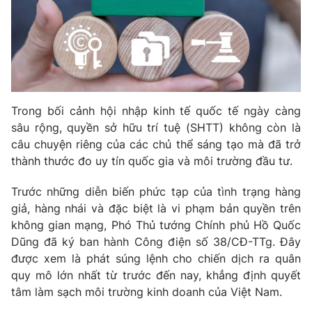
Phim VTV
Giải trí
Hậu trường
Điện ảnh
Đời sống
Nhân vật
Âm nhạc
Du lịch
Khán giả
Giáo dục
Sao
Trong bối cảnh hội nhập kinh tế quốc tế ngày càng
Làm đẹp
Giải sao mai
Tuyển sinh
sâu rộng, quyền sở hữu trí tuệ (SHTT) không còn là
Công nghệ
Chất lượng cuộc sống
câu chuyện riêng của các chủ thể sáng tạo mà đã trở
Học trực tuyến
thành thước đo uy tín quốc gia và môi trường đầu tư.
Hitech Công nghệ tương lai
Giao lưu trực tuyến
Trước những diễn biến phức tạp của tình trạng hàng
Sản phẩm
giả, hàng nhái và đặc biệt là vi phạm bản quyền trên
Lịch phát sóng
Thị trường
không gian mạng, Phó Thủ tướng Chính phủ Hồ Quốc
Dũng đã ký ban hành Công điện số 38/CĐ-TTg. Đây
Tư vấn
được xem là phát súng lệnh cho chiến dịch ra quân
Chuyên mục khác
quy mô lớn nhất từ trước đến nay, khẳng định quyết
tâm làm sạch môi trường kinh doanh của Việt Nam.
Emagazine
Podcast