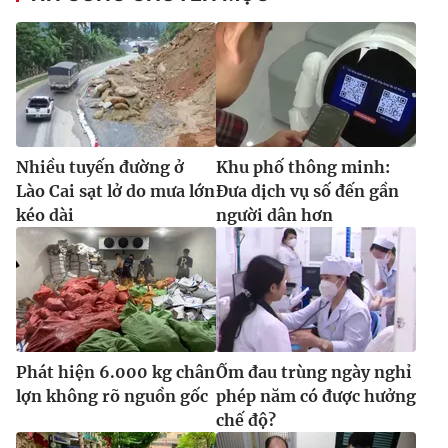
Nhiều tuyến đường ở
Khu phố thông minh:
Lào Cai sạt lở do mưa lớn
Đưa dịch vụ số đến gần
kéo dài
người dân hơn
Phát hiện 6.000 kg chân
Ốm đau trùng ngày nghỉ
lợn không rõ nguồn gốc
phép năm có được hưởng
chế độ?