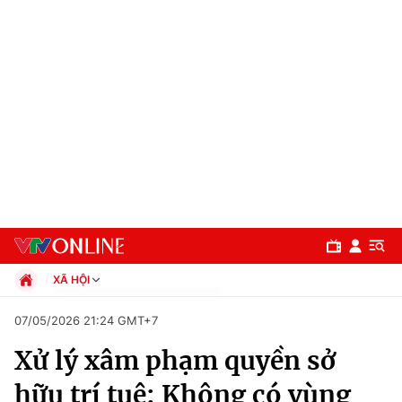
XÃ HỘI
Chính trị
07/05/2026 21:24 GMT+7
Xã hội
Xử lý xâm phạm quyền sở
Pháp luật
Chuyên mục
Kinh tế
hữu trí tuệ: Không có vùng
Thể thao