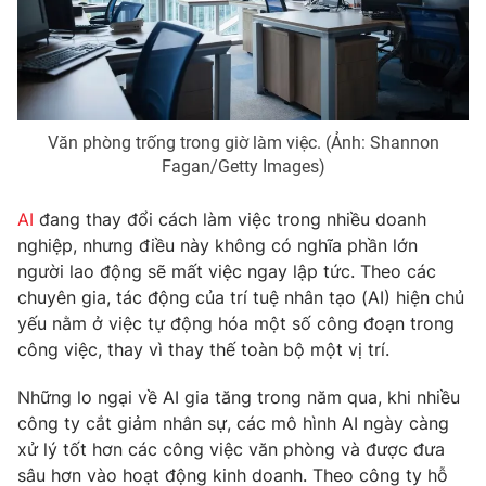
Phim VTV
Giải trí
Hậu trường
Điện ảnh
Đời sống
Nhân vật
Âm nhạc
Du lịch
Khán giả
Văn phòng trống trong giờ làm việc. (Ảnh: Shannon
Giáo dục
Sao
Fagan/Getty Images)
Làm đẹp
Giải sao mai
Tuyển sinh
Công nghệ
Chất lượng cuộc sống
AI
đang thay đổi cách làm việc trong nhiều doanh
Học trực tuyến
nghiệp, nhưng điều này không có nghĩa phần lớn
Hitech Công nghệ tương lai
người lao động sẽ mất việc ngay lập tức. Theo các
Giao lưu trực tuyến
chuyên gia, tác động của trí tuệ nhân tạo (AI) hiện chủ
Sản phẩm
yếu nằm ở việc tự động hóa một số công đoạn trong
Lịch phát sóng
Thị trường
công việc, thay vì thay thế toàn bộ một vị trí.
Tư vấn
Những lo ngại về AI gia tăng trong năm qua, khi nhiều
Chuyên mục khác
công ty cắt giảm nhân sự, các mô hình AI ngày càng
xử lý tốt hơn các công việc văn phòng và được đưa
Emagazine
Podcast
sâu hơn vào hoạt động kinh doanh. Theo công ty hỗ