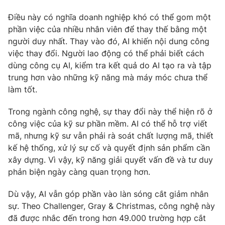
Điều này có nghĩa doanh nghiệp khó có thể gom một
phần việc của nhiều nhân viên để thay thế bằng một
người duy nhất. Thay vào đó, AI khiến nội dung công
THỜI BÁO VTV
việc thay đổi. Người lao động có thể phải biết cách
dùng công cụ AI, kiểm tra kết quả do AI tạo ra và tập
trung hơn vào những kỹ năng mà máy móc chưa thể
làm tốt.
Theo dõi báo trên
Trong ngành công nghệ, sự thay đổi này thể hiện rõ ở
công việc của kỹ sư phần mềm. AI có thể hỗ trợ viết
Cơ quan chủ quản:
Đài Truyền hình Việt Nam
mã, nhưng kỹ sư vẫn phải rà soát chất lượng mã, thiết
Cơ quan báo chí:
Thời báo VTV
kế hệ thống, xử lý sự cố và quyết định sản phẩm cần
Giấy phép hoạt động báo in và báo điện tử số 483/GP-BTTTT
xây dựng. Vì vậy, kỹ năng giải quyết vấn đề và tư duy
cấp ngày 29/12/2023
phản biện ngày càng quan trọng hơn.
Tổng Biên tập:
Vũ Thanh Thủy
Phó Tổng Biên tập:
Nguyễn Thị Mỹ Hạnh, Phạm Quốc Thắng,
Dù vậy, AI vẫn góp phần vào làn sóng cắt giảm nhân
Nguyễn Trọng Ninh
sự. Theo Challenger, Gray & Christmas, công nghệ này
Tổng đài VTV:
024.38 355 931 - 024.38 355 932
đã được nhắc đến trong hơn 49.000 trường hợp cắt