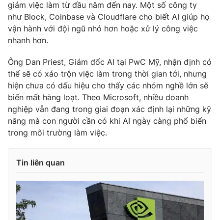
giảm việc làm từ đầu năm đến nay. Một số công ty
Ðiện thoại Thời báo VTV:
024.66 897 897
như Block, Coinbase và Cloudflare cho biết AI giúp họ
Email:
toasoan@vtv.vn
vận hành với đội ngũ nhỏ hơn hoặc xử lý công việc
Liên hệ quảng cáo:
024-7300.7108
nhanh hơn.
Ông Dan Priest, Giám đốc AI tại PwC Mỹ, nhận định có
thể sẽ có xáo trộn việc làm trong thời gian tới, nhưng
hiện chưa có dấu hiệu cho thấy các nhóm nghề lớn sẽ
biến mất hàng loạt. Theo Microsoft, nhiều doanh
nghiệp vẫn đang trong giai đoạn xác định lại những kỹ
năng mà con người cần có khi AI ngày càng phổ biến
trong môi trường làm việc.
Tin liên quan
® Cấm sao chép dưới mọi hình thức nếu không có sự chấp
thuận bằng văn bản. Ghi rõ nguồn VTV.vn khi phát hành lại
thông tin từ website này.