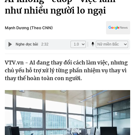
Chính trị
Truyền hình
như nhiều người lo ngại
Văn hóa - Giải trí
Xã hội
Y tế
Mạnh Dương (Theo CNN)
Đời sống
Pháp luật
Công nghệ
Nghe đọc bài
2:32
Giáo dục
Y tế
VTV.vn - AI đang thay đổi cách làm việc, nhưng
chủ yếu hỗ trợ xử lý từng phần nhiệm vụ thay vì
Thế giới
thay thế hoàn toàn con người.
Tin tức
Kinh tế
Thế giới đó đây
Tài chính
Dữ liệu và đời sống
Câu chuyện quốc tế
Thị trường
Truyền hình
Góc doanh nghiệp