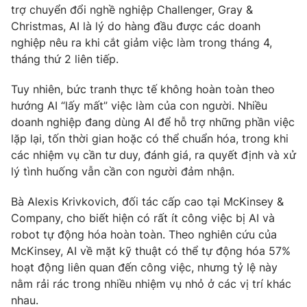
trợ chuyển đổi nghề nghiệp Challenger, Gray &
Photo
Infographic
Christmas, AI là lý do hàng đầu được các doanh
nghiệp nêu ra khi cắt giảm việc làm trong tháng 4,
tháng thứ 2 liên tiếp.
Video
Shorts video
Tuy nhiên, bức tranh thực tế không hoàn toàn theo
VTV Money
VTV Thể thao
hướng AI “lấy mất” việc làm của con người. Nhiều
doanh nghiệp đang dùng AI để hỗ trợ những phần việc
lặp lại, tốn thời gian hoặc có thể chuẩn hóa, trong khi
VTV Sức khoẻ
Bất động sản
các nhiệm vụ cần tư duy, đánh giá, ra quyết định và xử
lý tình huống vẫn cần con người đảm nhận.
Thị trường 24h
Tấm lòng Việt
Bà Alexis Krivkovich, đối tác cấp cao tại McKinsey &
Company, cho biết hiện có rất ít công việc bị AI và
VTV4
Vươn mình bằng AI
robot tự động hóa hoàn toàn. Theo nghiên cứu của
McKinsey, AI về mặt kỹ thuật có thể tự động hóa 57%
VTV9
VTV8
hoạt động liên quan đến công việc, nhưng tỷ lệ này
nằm rải rác trong nhiều nhiệm vụ nhỏ ở các vị trí khác
nhau.
Liên hệ tòa soạn
English