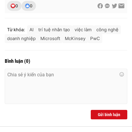
0
0
Từ khóa:
AI
trí tuệ nhân tạo
việc làm
công nghệ
doanh nghiệp
Microsoft
McKinsey
PwC
Bình luận
(
0
)
Gửi bình luận