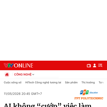
CÔNG NGHỆ
Chính trị
Cuộc sống số
HiTech Công nghệ tương lai
Sản phẩm
Thị trường
Tư vấn
Xã hội
Pháp luật
11/05/2026 20:45 GMT+7
Chuyên mục
Kinh tế
AI không “cướp” việc làm
Thể thao