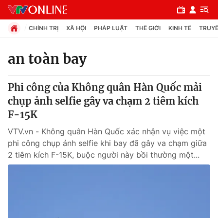
CHÍNH TRỊ
XÃ HỘI
PHÁP LUẬT
THẾ GIỚI
KINH TẾ
TRUYỀ
an toàn bay
Chuyên mục
Phi công của Không quân Hàn Quốc mải
Chính trị
chụp ảnh selfie gây va chạm 2 tiêm kích
F-15K
Xã hội
VTV.vn - Không quân Hàn Quốc xác nhận vụ việc một
phi công chụp ảnh selfie khi bay đã gây va chạm giữa
Pháp luật
2 tiêm kích F-15K, buộc người này bồi thường một...
Y tế
Thế giới