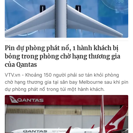
Giao lưu trực tuyến
Sản phẩm
Lịch phát sóng
Thị trường
Tư vấn
Chuyên mục khác
Pin dự phòng phát nổ, 1 hành khách bị
Emagazine
Podcast
bỏng trong phòng chờ hạng thương gia
của Qantas
Photo
Infographic
VTV.vn - Khoảng 150 người phải sơ tán khỏi phòng
chờ hạng thương gia tại sân bay Melbourne sau khi pin
Video
Shorts video
dự phòng phát nổ trong túi một hành khách.
VTV Money
VTV Thể thao
VTV Sức khoẻ
Bất động sản