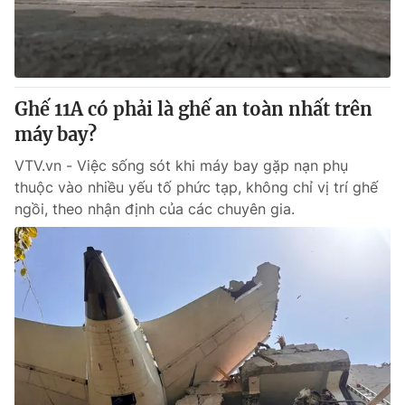
® Cấm sao chép dưới mọi hình thức nếu không có sự chấp
thuận bằng văn bản. Ghi rõ nguồn VTV.vn khi phát hành lại
thông tin từ website này.
Ghế 11A có phải là ghế an toàn nhất trên
máy bay?
VTV.vn - Việc sống sót khi máy bay gặp nạn phụ
thuộc vào nhiều yếu tố phức tạp, không chỉ vị trí ghế
ngồi, theo nhận định của các chuyên gia.