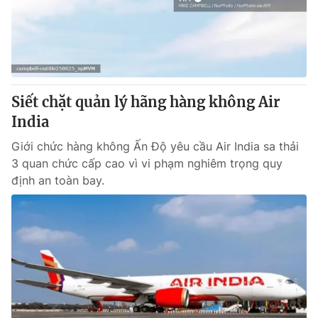
Giấy phép hoạt động báo in và báo điện tử số 483/GP-BTTTT
cấp ngày 29/12/2023
Tổng Biên tập:
Vũ Thanh Thủy
Phó Tổng Biên tập:
Nguyễn Thị Mỹ Hạnh, Phạm Quốc Thắng,
Nguyễn Trọng Ninh
Tổng đài VTV:
Siết chặt quản lý hãng hàng không Air
024.38 355 931 - 024.38 355 932
Ðiện thoại Thời báo VTV:
India
024.66 897 897
Email:
toasoan@vtv.vn
Giới chức hàng không Ấn Độ yêu cầu Air India sa thải
Liên hệ quảng cáo:
024-7300.7108
3 quan chức cấp cao vì vi phạm nghiêm trọng quy
định an toàn bay.