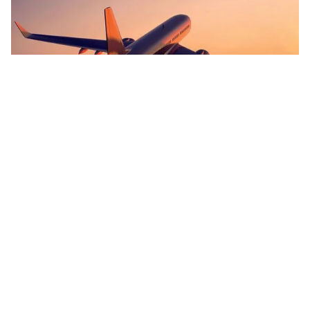
Tin mới
Video
Live
Emagazine
Trang chủ
Hoàn thiện hành lang pháp lý siết chặt an
ninh hàng không
VTV.vn - Phó Thủ tướng Thường trực Trương Hòa Bình
yêu cầu ngành hàng không, công an tiếp tục phối hợp
xây dựng hành lang pháp lý nhằm chống khủng bố.