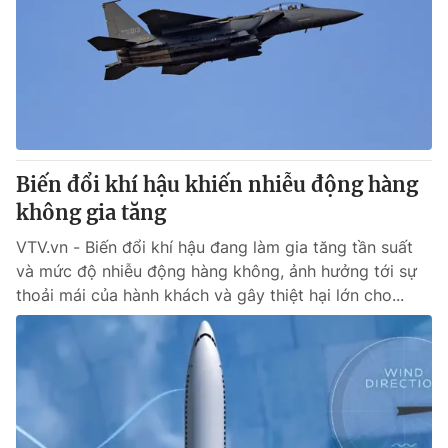
Tin tức
Kinh tế
Thế giới đó đây
Tài chính
Dữ liệu và đời sống
Câu chuyện quốc tế
Thị trường
Truyền hình
Góc doanh nghiệp
Biến đổi khí hậu khiến nhiễu động hàng
Phim VTV
không gia tăng
Giải trí
Hậu trường
VTV.vn - Biến đổi khí hậu đang làm gia tăng tần suất
Điện ảnh
và mức độ nhiễu động hàng không, ảnh hưởng tới sự
Đời sống
Nhân vật
thoải mái của hành khách và gây thiệt hại lớn cho...
Âm nhạc
Du lịch
Khán giả
Giáo dục
Sao
Làm đẹp
Giải sao mai
Tuyển sinh
Công nghệ
Chất lượng cuộc sống
Học trực tuyến
Hitech Công nghệ tương lai