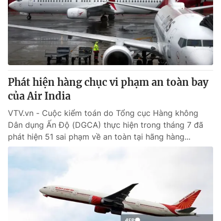
Thị trường 24h
Tấm lòng Việt
VTV4
Vươn mình bằng AI
VTV9
VTV8
Phát hiện hàng chục vi phạm an toàn bay
Liên hệ tòa soạn
English
của Air India
VTV.vn - Cuộc kiểm toán do Tổng cục Hàng không
Dân dụng Ấn Độ (DGCA) thực hiện trong tháng 7 đã
phát hiện 51 sai phạm về an toàn tại hãng hàng...
THỜI BÁO VTV
Theo dõi báo trên
Cơ quan chủ quản:
Đài Truyền hình Việt Nam
Cơ quan báo chí:
Thời báo VTV