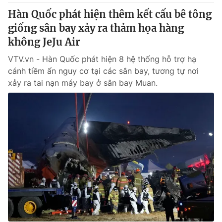
Hàn Quốc phát hiện thêm kết cấu bê tông
giống sân bay xảy ra thảm họa hàng
không JeJu Air
VTV.vn - Hàn Quốc phát hiện 8 hệ thống hỗ trợ hạ
cánh tiềm ẩn nguy cơ tại các sân bay, tương tự nơi
xảy ra tai nạn máy bay ở sân bay Muan.