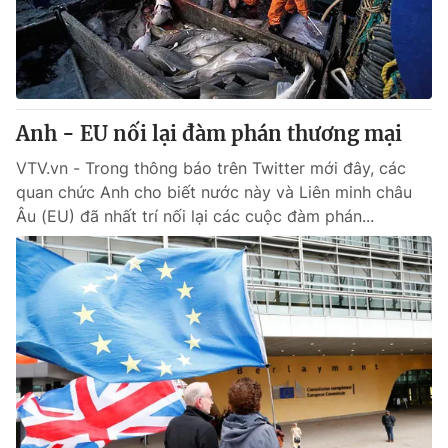
Giao lưu trực tuyến
Sản phẩm
Lịch phát sóng
Thị trường
Tư vấn
Anh - EU nối lại đàm phán thương mại
Chuyên mục khác
Emagazine
VTV.vn - Trong thông báo trên Twitter mới đây, các
Podcast
quan chức Anh cho biết nước này và Liên minh châu
Âu (EU) đã nhất trí nối lại các cuộc đàm phán...
Photo
Infographic
Video
Shorts video
VTV Money
VTV Thể thao
VTV Sức khoẻ
Bất động sản