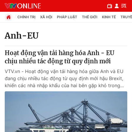
CHÍNH TRỊ
XÃ HỘI
PHÁP LUẬT
THẾ GIỚI
KINH TẾ
TRUYỀ
Anh-EU
Chuyên mục
Hoạt động vận tải hàng hóa Anh - EU
Chính trị
chịu nhiều tác động từ quy định mới
VTV.vn - Hoạt động vận tải hàng hóa giữa Anh và EU
Xã hội
đang chịu nhiều tác động từ quy định mới hậu Brexit,
khiến các nhà nhập khẩu của hai bên gặp khó trong...
Pháp luật
Y tế
Thế giới