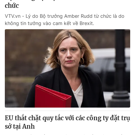
chức
VTV.vn - Lý do Bộ trưởng Amber Rudd từ chức là do
không tin tưởng vào cam kết về Brexit.
EU thắt chặt quy tắc với các công ty đặt trụ
sở tại Anh