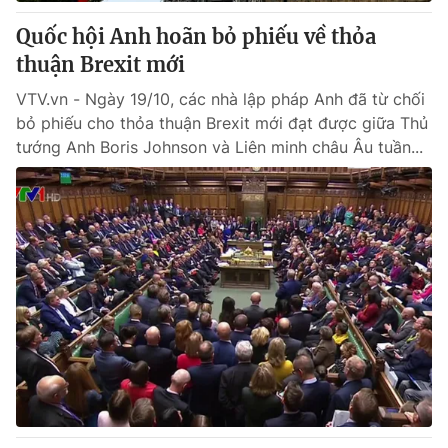
Quốc hội Anh hoãn bỏ phiếu về thỏa
® Cấm sao chép dưới mọi hình thức nếu không có sự chấp
thuận Brexit mới
thuận bằng văn bản. Ghi rõ nguồn VTV.vn khi phát hành lại
thông tin từ website này.
VTV.vn - Ngày 19/10, các nhà lập pháp Anh đã từ chối
bỏ phiếu cho thỏa thuận Brexit mới đạt được giữa Thủ
tướng Anh Boris Johnson và Liên minh châu Âu tuần...