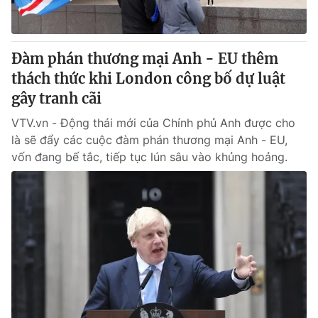
Thị trường 24h
Tấm lòng Việt
VTV4
Vươn mình bằng AI
Đàm phán thương mại Anh - EU thêm
thách thức khi London công bố dự luật
VTV9
VTV8
gây tranh cãi
VTV.vn - Động thái mới của Chính phủ Anh được cho
Liên hệ tòa soạn
English
là sẽ đẩy các cuộc đàm phán thương mại Anh - EU,
vốn đang bế tắc, tiếp tục lún sâu vào khủng hoảng.
THỜI BÁO VTV
Theo dõi báo trên
Cơ quan chủ quản:
Đài Truyền hình Việt Nam
Cơ quan báo chí:
Thời báo VTV