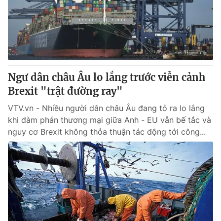
Tin tức
Kinh tế
Thế giới đó đây
Tài chính
Dữ liệu và đời sống
Câu chuyện quốc tế
Thị trường
Ngư dân châu Âu lo lắng trước viễn cảnh
Truyền hình
Góc doanh nghiệp
Brexit "trật đường ray"
Phim VTV
Giải trí
VTV.vn - Nhiều người dân châu Âu đang tỏ ra lo lắng
Hậu trường
khi đàm phán thương mại giữa Anh - EU vẫn bế tắc và
Điện ảnh
nguy cơ Brexit không thỏa thuận tác động tới công...
Đời sống
Nhân vật
Âm nhạc
Du lịch
Khán giả
Giáo dục
Sao
Làm đẹp
Giải sao mai
Tuyển sinh
Công nghệ
Chất lượng cuộc sống
Học trực tuyến
Hitech Công nghệ tương lai