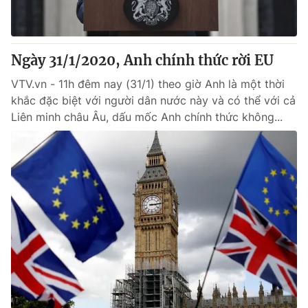
Giấy phép hoạt động báo in và báo điện tử số 483/GP-BTTTT
cấp ngày 29/12/2023
Tổng Biên tập:
Vũ Thanh Thủy
Ngày 31/1/2020, Anh chính thức rời EU
Phó Tổng Biên tập:
Nguyễn Thị Mỹ Hạnh, Phạm Quốc Thắng,
Nguyễn Trọng Ninh
VTV.vn - 11h đêm nay (31/1) theo giờ Anh là một thời
Tổng đài VTV:
024.38 355 931 - 024.38 355 932
khắc đặc biệt với người dân nước này và có thể với cả
Ðiện thoại Thời báo VTV:
024.66 897 897
Liên minh châu Âu, dấu mốc Anh chính thức không...
Email:
toasoan@vtv.vn
Liên hệ quảng cáo:
024-7300.7108