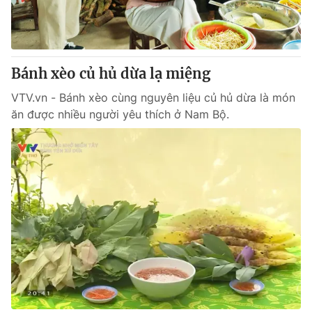
Giao lưu trực tuyến
Sản phẩm
Lịch phát sóng
Thị trường
Tư vấn
Bánh xèo củ hủ dừa lạ miệng
Chuyên mục khác
VTV.vn - Bánh xèo cùng nguyên liệu củ hủ dừa là món
ăn được nhiều người yêu thích ở Nam Bộ.
Emagazine
Podcast
Photo
Infographic
Video
Shorts video
VTV Money
VTV Thể thao
VTV Sức khoẻ
Bất động sản