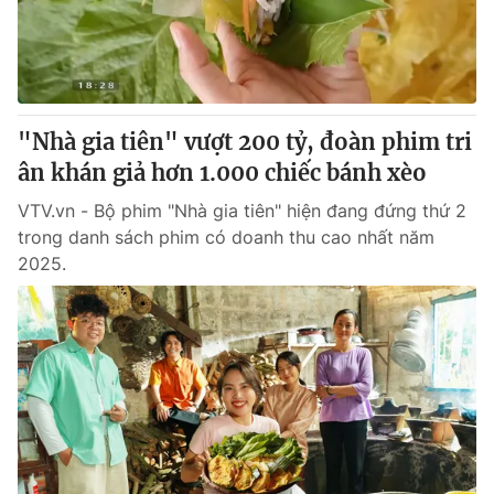
Tin tức
Kinh tế
Thế giới đó đây
Tài chính
Dữ liệu và đời sống
Câu chuyện quốc tế
Thị trường
"Nhà gia tiên" vượt 200 tỷ, đoàn phim tri
ân khán giả hơn 1.000 chiếc bánh xèo
Truyền hình
Góc doanh nghiệp
VTV.vn - Bộ phim "Nhà gia tiên" hiện đang đứng thứ 2
Phim VTV
Giải trí
trong danh sách phim có doanh thu cao nhất năm
Hậu trường
2025.
Điện ảnh
Đời sống
Nhân vật
Âm nhạc
Du lịch
Khán giả
Giáo dục
Sao
Làm đẹp
Giải sao mai
Tuyển sinh
Công nghệ
Chất lượng cuộc sống
Học trực tuyến
Hitech Công nghệ tương lai