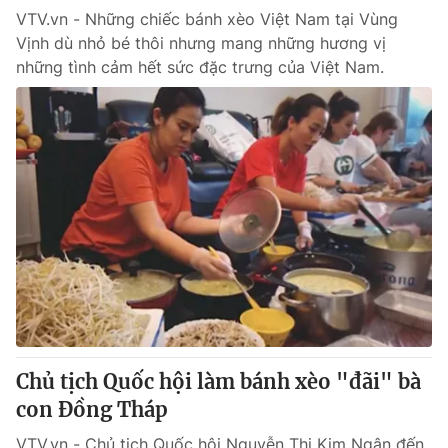
VTV.vn - Những chiếc bánh xèo Việt Nam tại Vùng
Vịnh dù nhỏ bé thôi nhưng mang những hương vị
® Cấm sao chép dưới mọi hình thức nếu không có sự chấp
những tình cảm hết sức đặc trưng của Việt Nam.
thuận bằng văn bản. Ghi rõ nguồn VTV.vn khi phát hành lại
thông tin từ website này.
Chủ tịch Quốc hội làm bánh xèo "đãi" bà
con Đồng Tháp
VTV.vn - Chủ tịch Quốc hội Nguyễn Thị Kim Ngân đến