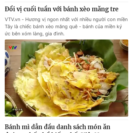
Thị trường 24h
Tấm lòng Việt
Đổi vị cuối tuần với bánh xèo măng tre
VTV.vn - Hương vị ngon nhất với nhiều người con miền
VTV4
Vươn mình bằng AI
Tây là chiếc bánh xèo măng quê - bánh của miền ký
ức bên xóm làng, gia đình.
VTV9
VTV8
Liên hệ tòa soạn
English
THỜI BÁO VTV
Theo dõi báo trên
Cơ quan chủ quản:
Đài Truyền hình Việt Nam
Bánh mì dẫn đầu danh sách món ăn
Cơ quan báo chí:
Thời báo VTV