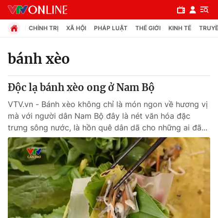
CHÍNH TRỊ
XÃ HỘI
PHÁP LUẬT
THẾ GIỚI
KINH TẾ
TRUYỀ
bánh xèo
Chuyên mục
Độc lạ bánh xèo ong ở Nam Bộ
Chính trị
VTV.vn - Bánh xèo không chỉ là món ngon về hương vị
mà với người dân Nam Bộ đây là nét văn hóa đặc
Xã hội
trưng sông nước, là hồn quê dân dã cho những ai đã...
Pháp luật
Y tế
Thế giới