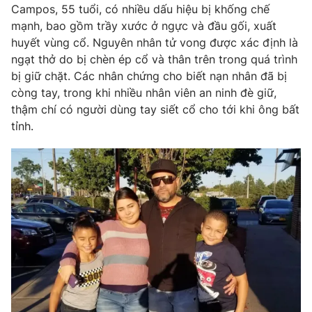
Campos, 55 tuổi, có nhiều dấu hiệu bị khống chế
Photo
Infographic
mạnh, bao gồm trầy xước ở ngực và đầu gối, xuất
huyết vùng cổ. Nguyên nhân tử vong được xác định là
ngạt thở do bị chèn ép cổ và thân trên trong quá trình
Video
Shorts video
bị giữ chặt. Các nhân chứng cho biết nạn nhân đã bị
còng tay, trong khi nhiều nhân viên an ninh đè giữ,
VTV Money
VTV Thể thao
thậm chí có người dùng tay siết cổ cho tới khi ông bất
tỉnh.
VTV Sức khoẻ
Bất động sản
Thị trường 24h
Tấm lòng Việt
VTV4
Vươn mình bằng AI
VTV9
VTV8
Liên hệ tòa soạn
English