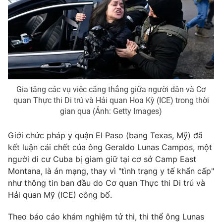
Phim VTV
Giải trí
Hậu trường
Điện ảnh
Đời sống
Nhân vật
Âm nhạc
Du lịch
Khán giả
Giáo dục
Sao
Làm đẹp
Giải sao mai
Tuyển sinh
Gia tăng các vụ việc căng thẳng giữa người dân và Cơ
Công nghệ
Chất lượng cuộc sống
quan Thực thi Di trú và Hải quan Hoa Kỳ (ICE) trong thời
Học trực tuyến
gian qua (Ảnh: Getty Images)
Hitech Công nghệ tương lai
Giao lưu trực tuyến
Giới chức pháp y quận El Paso (bang Texas, Mỹ) đã
Sản phẩm
kết luận cái chết của ông Geraldo Lunas Campos, một
Lịch phát sóng
Thị trường
người di cư Cuba bị giam giữ tại cơ sở Camp East
Montana, là án mạng, thay vì "tình trạng y tế khẩn cấp"
Tư vấn
như thông tin ban đầu do Cơ quan Thực thi Di trú và
Chuyên mục khác
Hải quan Mỹ (ICE) công bố.
Emagazine
Podcast
Theo báo cáo khám nghiệm tử thi, thi thể ông Lunas