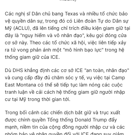
Các nghị sĩ Dân chủ bang Texas và nhiều tổ chức bảo
vệ quyền dân sự, trong đó có Liên đoàn Tự do Dân sự
Mỹ (ACLU), đã lên tiếng chỉ trích điều kiện giam giữ tại
đây là "nguy hiểm và vô nhân đạo", kêu gọi đóng cửa
cơ sở này. Theo các tổ chức xã hội, việc liên tiếp xảy
ra tử vong phản ánh một "mô hình bạo lực" trong hệ
thống giam giữ của ICE.
Dù DHS khẳng định các cơ sở ICE "an toàn, nhân đạo"
và cung cấp đầy đủ chăm sóc y tế, vụ việc tại Camp
East Montana có thể sẽ tiếp tục làm nóng các cuộc
tranh luận về cải cách hệ thống giam giữ người nhập
cư tại Mỹ trong thời gian tới.
Trong bối cảnh các chiến dịch bắt giữ và trục xuất
được chính quyền Tổng thống Donald Trump đẩy
mạnh, niềm tin của cộng đồng người nhập cư và các
nhóm bảo vệ nhân quyền đối với ICE đang suy giảm