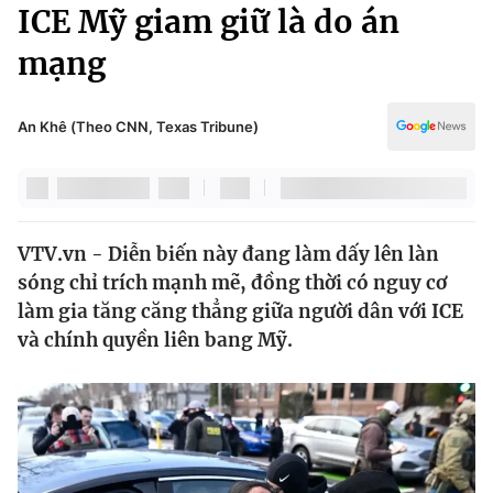
Chính trị
ICE Mỹ giam giữ là do án
Truyền hình
mạng
Văn hóa - Giải trí
Xã hội
Y tế
Đời sống
An Khê (Theo CNN, Texas Tribune)
Pháp luật
Công nghệ
Giáo dục
Y tế
VTV.vn - Diễn biến này đang làm dấy lên làn
Thế giới
sóng chỉ trích mạnh mẽ, đồng thời có nguy cơ
Tin tức
làm gia tăng căng thẳng giữa người dân với ICE
Kinh tế
và chính quyền liên bang Mỹ.
Thế giới đó đây
Tài chính
Dữ liệu và đời sống
Câu chuyện quốc tế
Thị trường
Truyền hình
Góc doanh nghiệp