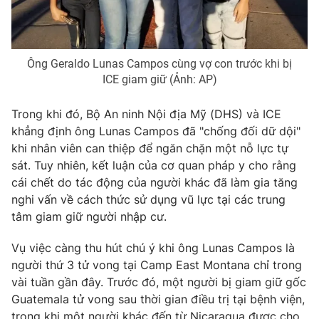
Ông Geraldo Lunas Campos cùng vợ con trước khi bị
THỜI BÁO VTV
ICE giam giữ (Ảnh: AP)
Trong khi đó, Bộ An ninh Nội địa Mỹ (DHS) và ICE
khẳng định ông Lunas Campos đã "chống đối dữ dội"
Theo dõi báo trên
khi nhân viên can thiệp để ngăn chặn một nỗ lực tự
sát. Tuy nhiên, kết luận của cơ quan pháp y cho rằng
Cơ quan chủ quản:
Đài Truyền hình Việt Nam
cái chết do tác động của người khác đã làm gia tăng
Cơ quan báo chí:
Thời báo VTV
nghi vấn về cách thức sử dụng vũ lực tại các trung
tâm giam giữ người nhập cư.
Giấy phép hoạt động báo in và báo điện tử số 483/GP-BTTTT
cấp ngày 29/12/2023
Vụ việc càng thu hút chú ý khi ông Lunas Campos là
Tổng Biên tập:
Vũ Thanh Thủy
người thứ 3 tử vong tại Camp East Montana chỉ trong
Phó Tổng Biên tập:
Nguyễn Thị Mỹ Hạnh, Phạm Quốc Thắng,
vài tuần gần đây. Trước đó, một người bị giam giữ gốc
Nguyễn Trọng Ninh
Guatemala tử vong sau thời gian điều trị tại bệnh viện,
Tổng đài VTV:
024.38 355 931 - 024.38 355 932
trong khi một người khác đến từ Nicaragua được cho