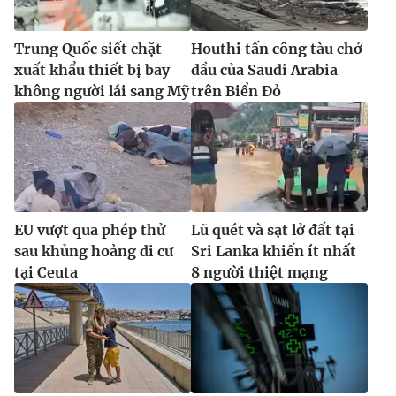
Trung Quốc siết chặt
Houthi tấn công tàu chở
xuất khẩu thiết bị bay
dầu của Saudi Arabia
không người lái sang Mỹ
trên Biển Đỏ
EU vượt qua phép thử
Lũ quét và sạt lở đất tại
sau khủng hoảng di cư
Sri Lanka khiến ít nhất
tại Ceuta
8 người thiệt mạng