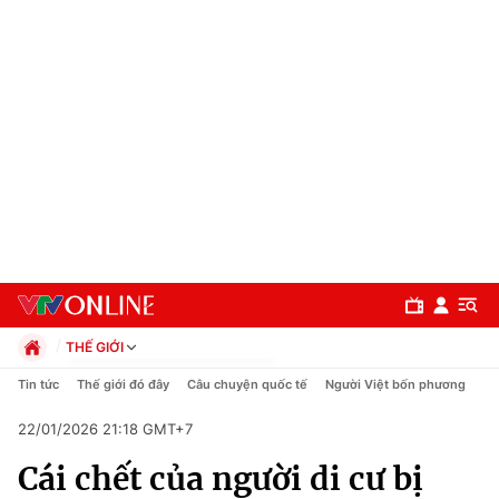
THẾ GIỚI
Chính trị
Tin tức
Thế giới đó đây
Câu chuyện quốc tế
Người Việt bốn phương
Xã hội
22/01/2026 21:18 GMT+7
Pháp luật
Chuyên mục
Kinh tế
Cái chết của người di cư bị
Thể thao