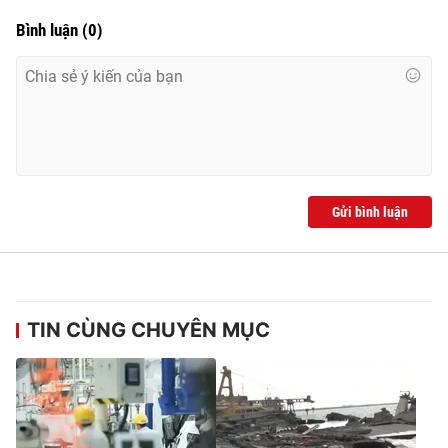
Bình luận
(
0
)
Gửi bình luận
TIN CÙNG CHUYÊN MỤC