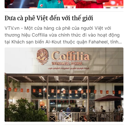
Giấy phép hoạt động báo in và báo điện tử số 483/GP-BTTTT
cấp ngày 29/12/2023
Đưa cà phê Việt đến với thế giới
Tổng Biên tập:
Vũ Thanh Thủy
Phó Tổng Biên tập:
Nguyễn Thị Mỹ Hạnh, Phạm Quốc Thắng,
VTV.vn - Một cửa hàng cà phê của người Việt với
Nguyễn Trọng Ninh
thương hiệu Coffilia vừa chính thức đi vào hoạt động
Tổng đài VTV:
024.38 355 931 - 024.38 355 932
tại Khách sạn biển Al-Kout thuộc quận Fahaheel, tỉnh...
Ðiện thoại Thời báo VTV:
024.66 897 897
Email:
toasoan@vtv.vn
Liên hệ quảng cáo:
024-7300.7108