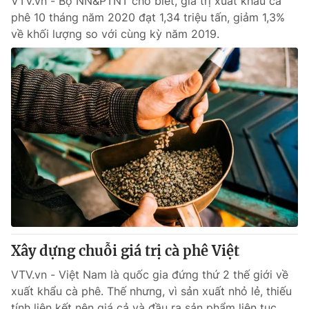
VTV.vn - Bộ NN&PTNT cho biết, giá trị xuất khẩu cà
phê 10 tháng năm 2020 đạt 1,34 triệu tấn, giảm 1,3%
về khối lượng so với cùng kỳ năm 2019.
Xây dựng chuỗi giá trị cà phê Việt
VTV.vn - Việt Nam là quốc gia đứng thứ 2 thế giới về
xuất khẩu cà phê. Thế nhưng, vì sản xuất nhỏ lẻ, thiếu
tính liên kết nên giá cả và đầu ra sản phẩm liên tục...