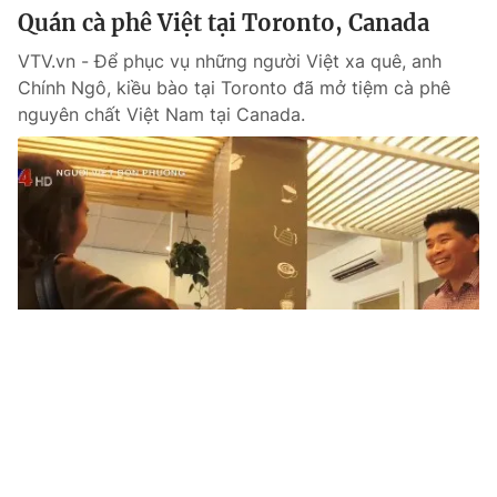
Quán cà phê Việt tại Toronto, Canada
VTV.vn - Để phục vụ những người Việt xa quê, anh
Chính Ngô, kiều bào tại Toronto đã mở tiệm cà phê
nguyên chất Việt Nam tại Canada.
Tin mới
Video
Live
Emagazine
Trang chủ
Vì sao bún bò Huế được bình chọn là món
ngon châu Á?