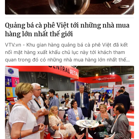
Giao lưu trực tuyến
Sản phẩm
Lịch phát sóng
Thị trường
Quảng bá cà phê Việt tới những nhà mua
Tư vấn
hàng lớn nhất thế giới
Chuyên mục khác
VTV.vn - Khu gian hàng quảng bá cà phê Việt đã kết
Emagazine
nối mặt hàng xuất khấu chủ lục này tới khách tham
Podcast
quan trong đó có những nhà mua hàng lớn nhất thế...
Photo
Infographic
Video
Shorts video
VTV Money
VTV Thể thao
VTV Sức khoẻ
Bất động sản