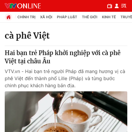
CHÍNH TRỊ
XÃ HỘI
PHÁP LUẬT
THẾ GIỚI
KINH TẾ
TRUYỀ
cà phê Việt
Chuyên mục
Hai bạn trẻ Pháp khởi nghiệp với cà phê
Chính trị
Việt tại châu Âu
VTV.vn - Hai bạn trẻ người Pháp đã mang hương vị cà
Xã hội
phê Việt đến thành phố Lille (Pháp) và từng bước
chinh phục khách hàng bản địa.
Pháp luật
Y tế
Thế giới