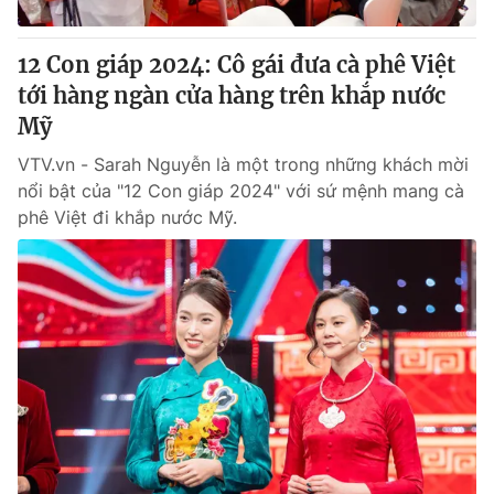
Thị trường 24h
Tấm lòng Việt
12 Con giáp 2024: Cô gái đưa cà phê Việt
VTV4
Vươn mình bằng AI
tới hàng ngàn cửa hàng trên khắp nước
Mỹ
VTV9
VTV8
VTV.vn - Sarah Nguyễn là một trong những khách mời
nổi bật của "12 Con giáp 2024" với sứ mệnh mang cà
Liên hệ tòa soạn
English
phê Việt đi khắp nước Mỹ.
THỜI BÁO VTV
Theo dõi báo trên
Cơ quan chủ quản:
Đài Truyền hình Việt Nam
Cơ quan báo chí:
Thời báo VTV