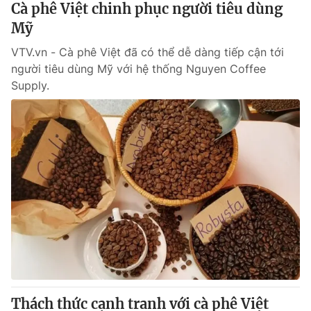
Cà phê Việt chinh phục người tiêu dùng
Mỹ
® Cấm sao chép dưới mọi hình thức nếu không có sự chấp
VTV.vn - Cà phê Việt đã có thể dễ dàng tiếp cận tới
thuận bằng văn bản. Ghi rõ nguồn VTV.vn khi phát hành lại
thông tin từ website này.
người tiêu dùng Mỹ với hệ thống Nguyen Coffee
Supply.
Thách thức cạnh tranh với cà phê Việt