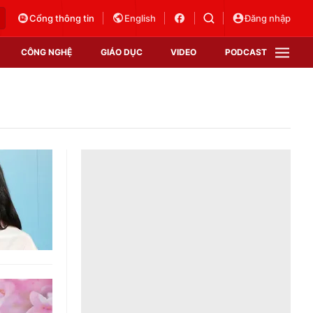
Cổng thông tin
English
Đăng nhập
CÔNG NGHỆ
GIÁO DỤC
VIDEO
PODCAST
VTV Money
VTV Thể thao
VTV Sức khoẻ
Bất động sản
Thị trường 24h
Tấm lòng Việt
Vươn mình bằng AI
VTV4
VTV8
VTV9
Lịch phát sóng
Giao lưu trực tuyến
Sự kiện