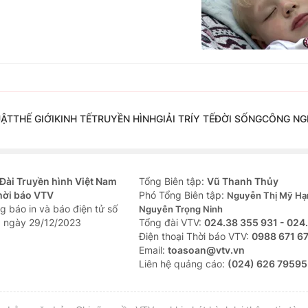
UẬT
THẾ GIỚI
KINH TẾ
TRUYỀN HÌNH
GIẢI TRÍ
Y TẾ
ĐỜI SỐNG
CÔNG NG
Đài Truyền hình Việt Nam
Tổng Biên tập:
Vũ Thanh Thủy
hời báo VTV
Phó Tổng Biên tập:
Nguyễn Thị Mỹ Hạ
g báo in và báo điện tử số
Nguyễn Trọng Ninh
 ngày 29/12/2023
Tổng đài VTV:
024.38 355 931 - 024
Ðiện thoại Thời báo VTV:
0988 671 6
Email:
toasoan@vtv.vn
Liên hệ quảng cáo:
(024) 626 79595