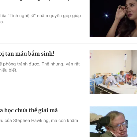
hĩa "Tình nghệ sĩ" nhằm quyên góp giúp
o.
bị tan máu bẩm sinh!
ể phòng tránh được. Thế nhưng, vẫn rất
iểu biết.
a học chưa thể giải mã
 tựu của Stephen Hawking, mà còn khâm