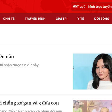
Truyền hình trực tuyến
KINH TẾ
TRUYỀN HÌNH
GIẢI TRÍ
Y TẾ
ĐỜI SỐNG
Pháp luật
Y tế
Truyền hình
Multimedia
lên não
Phim VTV
Video
hi nhận được tin dữ này.
Hậu trường
Shorts video
Nhân vật
Podcast
Khán giả
EMagazine
Giải sao mai
Photo
i chồng xơ gan và 3 đứa con
Infographic
 mang đến câu chuyện về phận đời mưu