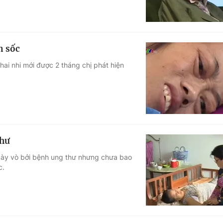
n sốc
thai nhi mới được 2 tháng chị phát hiện
thư
, dày vò bởi bệnh ung thư nhưng chưa bao
c.