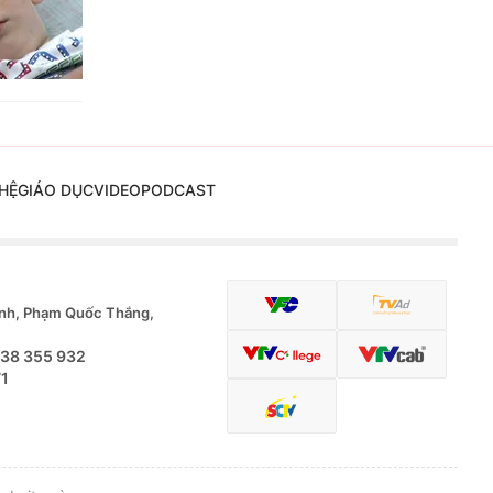
HỆ
GIÁO DỤC
VIDEO
PODCAST
nh, Phạm Quốc Thắng,
.38 355 932
71