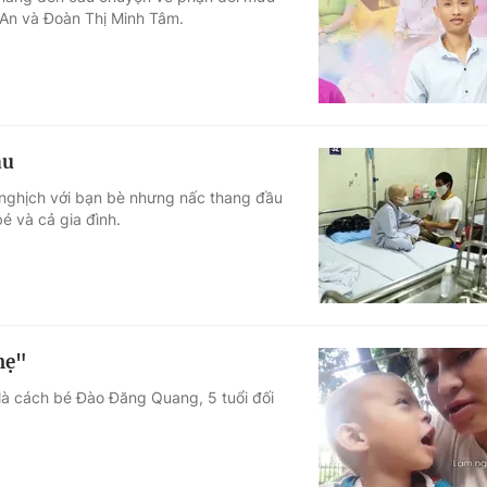
 An và Đoàn Thị Minh Tâm.
Góc ảnh
Giáo dục
Công nghệ
Tuyển sinh
Hitech Công ng
áu
Học trực tuyến
Sản phẩm
 nghịch với bạn bè nhưng nấc thang đầu
bé và cả gia đình.
g
Thị trường
Tư vấn
mẹ"
 là cách bé Đào Đăng Quang, 5 tuổi đối