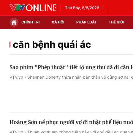
Thứ Bảy, 8/8/2026
CHÍNH TRỊ
XÃ HỘI
PHÁP LUẬT
THẾ GIỚI
Chính trị
Xã hội
căn bệnh quái ác
Thế giới
Kinh tế
Sao phim "Phép thuật" tiết lộ ung thư đã di căn 
Tin tức
Tài chính
VTV.vn - Shannen Doherty thừa nhận bản thân vô cùng sợ hãi k
Thế giới đó đây
Thị trường
Câu chuyện quốc tế
Góc doanh nghiệp
Dữ liệu và đời sống
Hoàng Sơn nể phục người vợ đi nhặt phế liệu nuô
VTV.vn - Thuận vợ thuận chồng tuần này với chủ đề Lạc quan