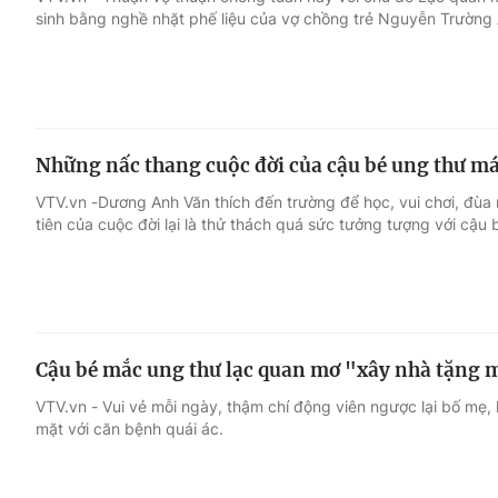
sinh bằng nghề nhặt phế liệu của vợ chồng trẻ Nguyễn Trường
Giải trí
Đời sống
Điện ảnh
Du lịch
Những nấc thang cuộc đời của cậu bé ung thư m
Âm nhạc
Làm đẹp
VTV.vn -Dương Anh Văn thích đến trường để học, vui chơi, đùa
tiên của cuộc đời lại là thử thách quá sức tưởng tượng với cậu 
Sao
Chất lượng cuộc sốn
Cậu bé mắc ung thư lạc quan mơ "xây nhà tặng 
VTV.vn - Vui vẻ mỗi ngày, thậm chí động viên ngược lại bố mẹ,
mặt với căn bệnh quái ác.