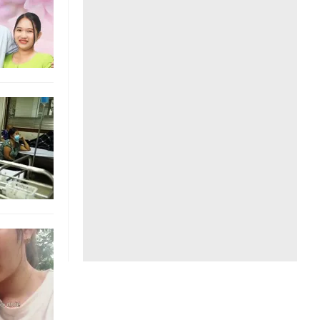
Liên hệ toà soạn
hệ tương lai