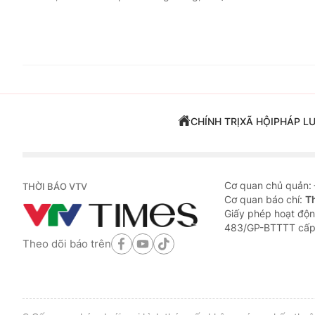
CHÍNH TRỊ
XÃ HỘI
PHÁP L
Cơ quan chủ quản:
THỜI BÁO VTV
Cơ quan báo chí:
T
Giấy phép hoạt độn
483/GP-BTTTT cấp
Theo dõi báo trên