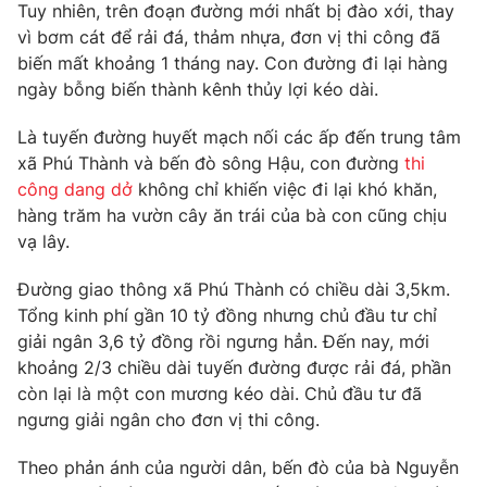
Phim VTV
Tuy nhiên, trên đoạn đường mới nhất bị đào xới, thay
Giải trí
vì bơm cát để rải đá, thảm nhựa, đơn vị thi công đã
Hậu trường
biến mất khoảng 1 tháng nay. Con đường đi lại hàng
Điện ảnh
Đời sống
ngày bỗng biến thành kênh thủy lợi kéo dài.
Nhân vật
Âm nhạc
Du lịch
Khán giả
Là tuyến đường huyết mạch nối các ấp đến trung tâm
Giáo dục
Sao
xã Phú Thành và bến đò sông Hậu, con đường
thi
Làm đẹp
Giải sao mai
công dang dở
không chỉ khiến việc đi lại khó khăn,
Tuyển sinh
Công nghệ
hàng trăm ha vườn cây ăn trái của bà con cũng chịu
Chất lượng cuộc sống
Học trực tuyến
vạ lây.
Hitech Công nghệ tương lai
Giao lưu trực tuyến
Đường giao thông xã Phú Thành có chiều dài 3,5km.
Sản phẩm
Tổng kinh phí gần 10 tỷ đồng nhưng chủ đầu tư chỉ
Lịch phát sóng
giải ngân 3,6 tỷ đồng rồi ngưng hẳn. Đến nay, mới
Thị trường
khoảng 2/3 chiều dài tuyến đường được rải đá, phần
Tư vấn
còn lại là một con mương kéo dài. Chủ đầu tư đã
Chuyên mục khác
ngưng giải ngân cho đơn vị thi công.
Emagazine
Podcast
Theo phản ánh của người dân, bến đò của bà Nguyễn