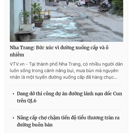
Ðiện thoại Thời báo VTV:
024.66 897 897
Email:
toasoan@vtv.vn
Liên hệ quảng cáo:
024-7300.7108
Nha Trang: Bức xúc vì đường xuống cấp và ô
nhiễm
VTV.vn - Tại thành phố Nha Trang, có nhiều người dân
luôn sống trong cảnh nắng bụi, mưa bùn mà nguyên
nhân là một tuyến đường xuống cấp đã hàng chục...
Dang dở thi công dự án đường lánh nạn dốc Cun
trên QL6
® Cấm sao chép dưới mọi hình thức nếu không có sự chấp
thuận bằng văn bản. Ghi rõ nguồn VTV.vn khi phát hành lại
thông tin từ website này.
Nâng cấp chợ chậm tiến độ tiểu thương tràn ra
đường buôn bán