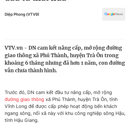
Chính trị
Truyền hình
Văn hóa - Giải trí
Diệp Phong (VTV9)
Xã hội
Y tế
Đời sống
Pháp luật
Công nghệ
Giáo dục
VTV.vn - DN cam kết nâng cấp, mở rộng đường
Y tế
giao thông xã Phú Thành, huyện Trà Ôn trong
khoảng 6 tháng nhưng đã hơn 1 năm, con đường
Thế giới
vẫn chưa thành hình.
Tin tức
Kinh tế
Trước đó, DN cam kết đầu tư nâng cấp, mở rộng
Thế giới đó đây
Tài chính
đường giao thông
xã Phú Thành, huyện Trà Ôn, tỉnh
Dữ liệu và đời sống
Câu chuyện quốc tế
Vĩnh Long để được cấp phép hoạt động bến khách
Thị trường
ngang sông, nối xã này với khu công nghiệp sông Hậu,
Truyền hình
tỉnh Hậu Giang.
Góc doanh nghiệp