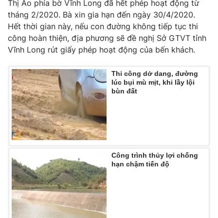
Thị Ao phía bờ Vĩnh Long đã hết phép hoạt động từ
tháng 2/2020. Bà xin gia hạn đến ngày 30/4/2020.
Photo
Infographic
Hết thời gian này, nếu con đường không tiếp tục thi
công hoàn thiện, địa phương sẽ đề nghị Sở GTVT tỉnh
Video
Shorts video
Vĩnh Long rút giấy phép hoạt động của bến khách.
VTV Money
VTV Thể thao
Thi công dở dang, đường
lúc bụi mù mịt, khi lầy lội
bùn đất
VTV Sức khoẻ
Bất động sản
Thị trường 24h
Tấm lòng Việt
Công trình thủy lợi chống
VTV4
Vươn mình bằng AI
hạn chậm tiến độ
VTV9
VTV8
Liên hệ tòa soạn
English