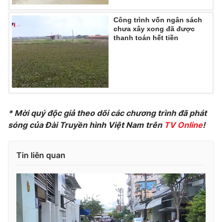
Công trình vốn ngân sách
chưa xây xong đã được
thanh toán hết tiền
THỜI BÁO VTV
Theo dõi báo trên
* Mời quý độc giả theo dõi các chương trình đã phát
Cơ quan chủ quản:
sóng của Đài Truyền hình Việt Nam trên
Đài Truyền hình Việt Nam
TV Online
!
Cơ quan báo chí:
Thời báo VTV
Giấy phép hoạt động báo in và báo điện tử số 483/GP-BTTTT
Tin liên quan
cấp ngày 29/12/2023
Tổng Biên tập:
Vũ Thanh Thủy
Phó Tổng Biên tập:
Nguyễn Thị Mỹ Hạnh, Phạm Quốc Thắng,
Nguyễn Trọng Ninh
Tổng đài VTV:
024.38 355 931 - 024.38 355 932