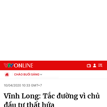
CHÀO BUỔI SÁNG
Chính trị
10/04/2020 10:33 GMT+7
Xã hội
Vĩnh Long: Tắc đường vì chủ
Pháp luật
Chuyên mục
Kinh tế
đầu tư thất hứa
Thể thao