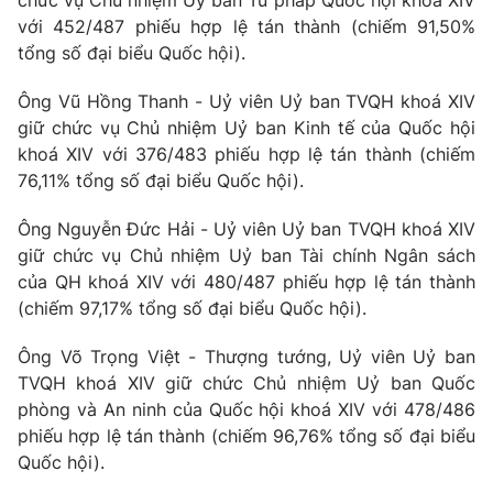
Giao lưu trực tuyến
chức vụ Chủ nhiệm Uỷ ban Tư pháp Quốc hội khoá XIV
Sản phẩm
với 452/487 phiếu hợp lệ tán thành (chiếm 91,50%
tổng số đại biểu Quốc hội).
Lịch phát sóng
Thị trường
Ông Vũ Hồng Thanh - Uỷ viên Uỷ ban TVQH khoá XIV
Tư vấn
giữ chức vụ Chủ nhiệm Uỷ ban Kinh tế của Quốc hội
Chuyên mục khác
khoá XIV với 376/483 phiếu hợp lệ tán thành (chiếm
76,11% tổng số đại biểu Quốc hội).
Emagazine
Podcast
Ông Nguyễn Đức Hải - Uỷ viên Uỷ ban TVQH khoá XIV
Photo
Infographic
giữ chức vụ Chủ nhiệm Uỷ ban Tài chính Ngân sách
của QH khoá XIV với 480/487 phiếu hợp lệ tán thành
(chiếm 97,17% tổng số đại biểu Quốc hội).
Video
Shorts video
Ông Võ Trọng Việt - Thượng tướng, Uỷ viên Uỷ ban
VTV Money
VTV Thể thao
TVQH khoá XIV giữ chức Chủ nhiệm Uỷ ban Quốc
phòng và An ninh của Quốc hội khoá XIV với 478/486
phiếu hợp lệ tán thành (chiếm 96,76% tổng số đại biểu
VTV Sức khoẻ
Bất động sản
Quốc hội).