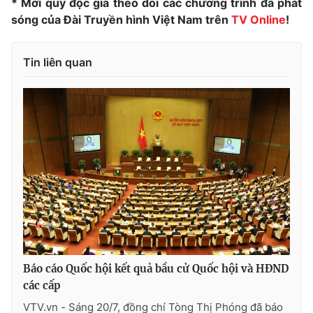
* Mời quý độc giả theo dõi các chương trình đã phát
sóng của Đài Truyền hình Việt Nam trên
TV Online
!
Tin liên quan
® Cấm sao chép dưới mọi hình thức nếu không có sự chấp
thuận bằng văn bản. Ghi rõ nguồn VTV.vn khi phát hành lại
thông tin từ website này.
Báo cáo Quốc hội kết quả bầu cử Quốc hội và HĐND
các cấp
VTV.vn - Sáng 20/7, đồng chí Tòng Thị Phóng đã báo