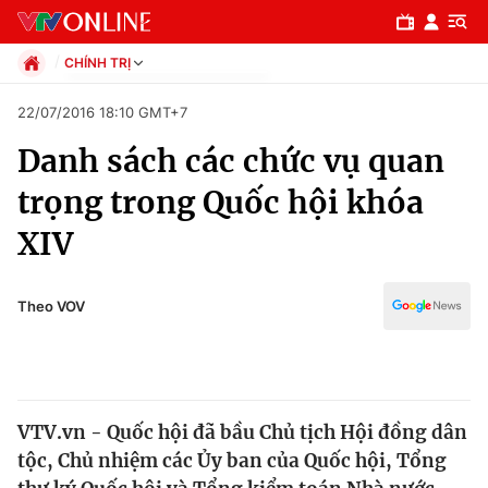
CHÍNH TRỊ
Chính trị
22/07/2016 18:10 GMT+7
Xã hội
Danh sách các chức vụ quan
Pháp luật
Chuyên mục
Kinh tế
trọng trong Quốc hội khóa
Thể thao
Chính trị
XIV
Truyền hình
Văn hóa - Giải trí
Xã hội
Y tế
Theo VOV
Đời sống
Pháp luật
Công nghệ
Giáo dục
Y tế
VTV.vn - Quốc hội đã bầu Chủ tịch Hội đồng dân
tộc, Chủ nhiệm các Ủy ban của Quốc hội, Tổng
Thế giới