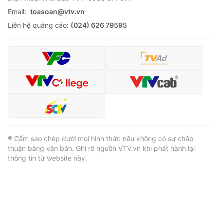
Email:
toasoan@vtv.vn
Liên hệ quảng cáo:
(024) 626 79595
® Cấm sao chép dưới mọi hình thức nếu không có sự chấp
thuận bằng văn bản. Ghi rõ nguồn VTV.vn khi phát hành lại
thông tin từ website này.