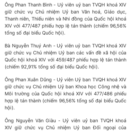
Thị trường 24h
Tấm lòng Việt
Ông Phan Thanh Bình - Uỷ viên uỷ ban TVQH khoá XIV
giữ chức vụ Chủ nhiệm Uỷ ban Văn hoá, Giáo dục,
Thanh niên, Thiếu niên và Nhi đồng của Quốc hội khoá
VTV4
Vươn mình bằng AI
XIV với 477/487 phiếu hợp lệ tán thành (chiếm 96,56%
tổng số đại biểu Quốc hội).
VTV9
VTV8
Bà Nguyễn Thuý Anh - Uỷ viên uỷ ban TVQH khoá XIV
giữ chức vụ Chủ nhiệm Uỷ ban các vấn đề xã hội của
Liên hệ tòa soạn
English
Quốc hội khoá XIV với 459/487 phiếu hợp lệ tán thành
(chiếm 92,91% tổng số đại biểu Quốc hội).
Ông Phan Xuân Dũng - Uỷ viên Uỷ ban TVQH khoá XIV
THỜI BÁO VTV
giữ chức vụ Chủ nhiệm Uỷ ban Khoa học Công nhệ và
Môi trường của Quốc hội khoá XIV với 477/486 phiếu
hợp lệ tán thành (chiếm 96,56% tổng số đại biểu Quốc
hội).
Theo dõi báo trên
Ông Nguyễn Văn Giàu - Uỷ viên uỷ ban TVQH khoá
XIV giữ chức vụ Chủ nhiệm Uỷ ban Đối ngoại của
Cơ quan chủ quản:
Đài Truyền hình Việt Nam