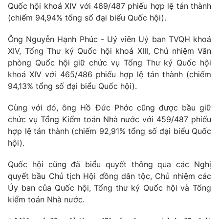
Quốc hội khoá XIV với 469/487 phiếu hợp lệ tán thành
Cơ quan báo chí:
Thời báo VTV
(chiếm 94,94% tổng số đại biểu Quốc hội).
Giấy phép hoạt động báo in và báo điện tử số 483/GP-BTTTT
cấp ngày 29/12/2023
Ông Nguyễn Hạnh Phúc - Uỷ viên Uỷ ban TVQH khoá
Tổng Biên tập:
Vũ Thanh Thủy
XIV, Tổng Thư ký Quốc hội khoá XIII, Chủ nhiệm Văn
phòng Quốc hội giữ chức vụ Tổng Thư ký Quốc hội
Phó Tổng Biên tập:
Nguyễn Thị Mỹ Hạnh, Phạm Quốc Thắng,
Nguyễn Trọng Ninh
khoá XIV với 465/486 phiếu hợp lệ tán thành (chiếm
94,13% tổng số đại biểu Quốc hội).
Tổng đài VTV:
024.38 355 931 - 024.38 355 932
Ðiện thoại Thời báo VTV:
024.66 897 897
Cùng với đó, ông Hồ Đức Phớc cũng được bầu giữ
Email:
toasoan@vtv.vn
chức vụ Tổng Kiểm toán Nhà nước với 459/487 phiếu
Liên hệ quảng cáo:
024-7300.7108
hợp lệ tán thành (chiếm 92,91% tổng số đại biểu Quốc
hội).
Quốc hội cũng đã biểu quyết thông qua các Nghị
quyết bầu Chủ tịch Hội đồng dân tộc, Chủ nhiệm các
Ủy ban của Quốc hội, Tổng thư ký Quốc hội và Tổng
kiểm toán Nhà nước.