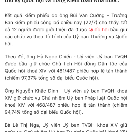
thư ký Quốc hội và Tổng kiểm toán Nhà nước.
Tin tức
Kinh tế
Kết quả kiểm phiếu do ông Bùi Văn Cường – Trưởng
Thế giới đó đây
Ban kiểm phiếu công bố chiều nay (22/7) cho thấy, tất
Tài chính
Dữ liệu và đời sống
cả 12 người được giới thiệu đã được
Quốc hội
bầu giữ
Câu chuyện quốc tế
Thị trường
các chức vụ theo Tờ trình của Uỷ ban Thường vụ Quốc
hội.
Truyền hình
Góc doanh nghiệp
Theo đó, ông Hà Ngọc Chiến - Uỷ viên Uỷ ban TVQH
Phim VTV
Giải trí
được bầu giữ chức Chủ tịch Hội đồng Dân tộc của
Hậu trường
Quốc hội khoá XIV với 481/487 phiếu hợp lệ tán thành
Điện ảnh
(chiếm 97,37% tổng số đại biểu Quốc hội).
Đời sống
Nhân vật
Âm nhạc
Ông Nguyễn Khắc Định - Uỷ viên uỷ ban TVQH khoá
Du lịch
Khán giả
Giáo dục
XIV giữ chức vụ Chủ nhiệm Uỷ ban Pháp luật Quốc hội
Sao
Làm đẹp
khoá XIV với 468/487 phiếu hợp lệ tán thành (chiếm
Giải sao mai
Tuyển sinh
94,74% tổng số đại biểu Quốc hội).
Công nghệ
Chất lượng cuộc sống
Học trực tuyến
Bà Lê Thị Nga, Uỷ viên Uỷ ban TVQH khoá XIV giữ
Hitech Công nghệ tương lai