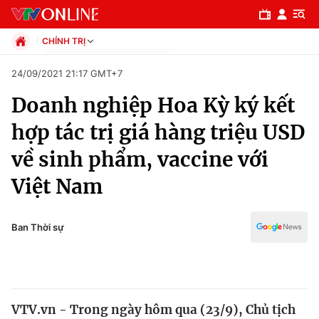
CHÍNH TRỊ
Chính trị
24/09/2021 21:17 GMT+7
Xã hội
Doanh nghiệp Hoa Kỳ ký kết
Pháp luật
Chuyên mục
Kinh tế
hợp tác trị giá hàng triệu USD
Thể thao
Chính trị
về sinh phẩm, vaccine với
Truyền hình
Văn hóa - Giải trí
Việt Nam
Xã hội
Y tế
Đời sống
Pháp luật
Ban Thời sự
Công nghệ
Giáo dục
Y tế
Thế giới
VTV.vn - Trong ngày hôm qua (23/9), Chủ tịch