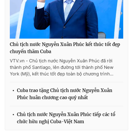
Cơ quan báo chí:
Thời báo VTV
Giấy phép hoạt động báo in và báo điện tử số 483/GP-BTTTT
cấp ngày 29/12/2023
Tổng Biên tập:
Vũ Thanh Thủy
Phó Tổng Biên tập:
Nguyễn Thị Mỹ Hạnh, Phạm Quốc Thắng,
Chủ tịch nước Nguyễn Xuân Phúc kết thúc tốt đẹp
Nguyễn Trọng Ninh
chuyến thăm Cuba
Tổng đài VTV:
024.38 355 931 - 024.38 355 932
VTV.vn - Chủ tịch nước Nguyễn Xuân Phúc đã rời
Ðiện thoại Thời báo VTV:
024.66 897 897
thành phố Santiago, lên đường tới thành phố New
Email:
toasoan@vtv.vn
York (Mỹ), kết thúc tốt đẹp toàn bộ chương trình...
Liên hệ quảng cáo:
024-7300.7108
Cuba trao tặng Chủ tịch nước Nguyễn Xuân
Phúc huân chương cao quý nhất
Chủ tịch nước Nguyễn Xuân Phúc tiếp các tổ
chức hữu nghị Cuba-Việt Nam