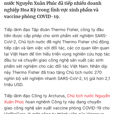
nước Nguyễn Xuân Phúc đã tiếp nhiều doanh
Tin tức
nghiệp Hoa Kỳ trong lĩnh vực sinh phẩm và
Kinh tế
vaccine phòng COVID-19.
Thế giới đó đây
Tài chính
Dữ liệu và đời sống
Câu chuyện quốc tế
Tiếp lãnh đạo Tập đoàn Thermo Fisher, công ty đầu
Thị trường
tiên được cấp phép cho sinh phẩm xét nghiệm SARS-
Truyền hình
Góc doanh nghiệp
CoV-2, Chủ tịch nước đề nghị Thermo Fisher chủ động
tiếp cận và làm việc với đối tác, các cơ quan liên quan
Phim VTV
tại Việt Nam để tìm hiểu triển vọng nghiên cứu hợp tác
Giải trí
đầu tư và chuyển giao công nghệ sản xuất các sinh
Hậu trường
Điện ảnh
phẩm xét nghiệm cho các đối tác Việt Nam. Nhân dịp
Đời sống
Nhân vật
này Thermo Fisher đã trao tặng Chủ tịch nước 270
Âm nhạc
nghìn bộ xét nghiệm nhanh SARS-CoV-2, trị giá hơn 2,1
Du lịch
Khán giả
Giáo dục
triệu USD.
Sao
Làm đẹp
Giải sao mai
Tuyển sinh
Tiếp lãnh đạo Công ty Arcturus,
Chủ tịch nước Nguyễn
Công nghệ
Chất lượng cuộc sống
Xuân Phúc
hoan nghênh Công ty này đang chuyển
Học trực tuyến
giao công nghệ sản xuất vaccine phòng COVID-19 cho
Hitech Công nghệ tương lai