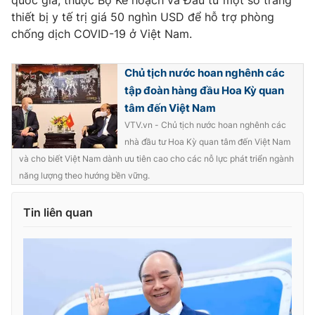
quốc gia, thuộc Bộ Kế hoạch và Đầu tư một số trang
Thị trường 24h
Tấm lòng Việt
thiết bị y tế trị giá 50 nghìn USD để hỗ trợ phòng
chống dịch COVID-19 ở Việt Nam.
VTV4
Vươn mình bằng AI
Chủ tịch nước hoan nghênh các
VTV9
VTV8
tập đoàn hàng đầu Hoa Kỳ quan
tâm đến Việt Nam
VTV.vn - Chủ tịch nước hoan nghênh các
Liên hệ tòa soạn
English
nhà đầu tư Hoa Kỳ quan tâm đến Việt Nam
và cho biết Việt Nam dành ưu tiên cao cho các nỗ lực phát triển ngành
năng lượng theo hướng bền vững.
THỜI BÁO VTV
Tin liên quan
Theo dõi báo trên
Cơ quan chủ quản:
Đài Truyền hình Việt Nam