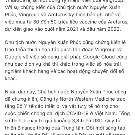
Giao lưu trực tuyến
VinBioCare, là một công ty thành viên của Vingroup.
Sản phẩm
Với sự chứng kiến của Chủ tịch nước Nguyễn Xuân
Phúc, Vingroup và Arcturus ký biên bản ghi nhớ về
Lịch phát sóng
Thị trường
việc mua từ 30 đến 50 triệu liều vaccine của Arcturus,
dự kiến giao vào cuối năm 2021 và đầu năm 2022.
Tư vấn
Chuyên mục khác
Chủ tịch nước Nguyễn Xuân Phúc cũng chứng kiến lễ
trao thỏa thuận hợp tác giữa Tập đoàn Vingroup và
Emagazine
Podcast
Google về việc sử dụng giải pháp Google Cloud cũng
như các dịch vụ khả thi khác trong việc số hóa trải
Photo
Infographic
nghiệm khách hàng và các hoạt động chuyển đổi số
khác.
Video
Shorts video
Nhân dịp này, Chủ tịch nước Nguyễn Xuân Phúc cũng
đã chứng kiến, Công ty North Western Medicine trao
VTV Money
VTV Thể thao
tặng Bộ Y tế các thiết bị và vật tư y tế hỗ trợ cho
cuộc chiến chống đại dịch COVID-19 ở Việt Nam. Tổng
VTV Sức khoẻ
số thiết bị này trị giá khoảng 3,8 triệu USD. Quỹ từ
Bất động sản
thiện Binance thông qua Trung tâm Đổi mới sáng tạo