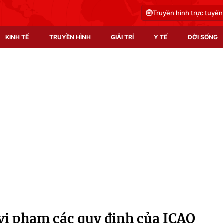
Truyền hình trực tuyến
KINH TẾ
TRUYỀN HÌNH
GIẢI TRÍ
Y TẾ
ĐỜI SỐNG
Pháp luật
Y tế
Truyền hình
Multimedia
Phim VTV
Video
Hậu trường
Shorts video
Nhân vật
Podcast
Khán giả
EMagazine
Giải sao mai
Photo
vi phạm các quy định của ICAO
Infographic