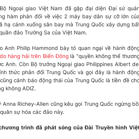
 Bộ Ngoại giao Việt Nam đã gặp đại diện Đại sứ quá
ông hàm phản đối về việc 2 máy bay dân sự cỡ lớn củ
ã hạ cánh xuống sân bay mà Trung Quốc xây dựng bấ
quần đảo Trường Sa của Việt Nam.
iao Anh Philip Hammond bày tỏ quan ngại về hành độn
 do hàng hải trên Biển Đông
là "quyền không thể thươn
ớc Anh. Còn Bộ trưởng Ngoại giao Philippines Albert de
chính thức phản đối Trung Quốc và gọi đây là hành độn
cũng cảnh báo động thái của Trung Quốc là tiền đề ch
ng không ADIZ.
 Anna Richey-Allen cũng kêu gọi Trung Quốc ngừng bồ
à quân sự hóa các đảo này.
 chương trình đã phát sóng của Đài Truyền hình Việ