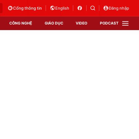
Cổng thông tin
English
Đăng nhập
CÔNG NGHỆ
GIÁO DỤC
VIDEO
PODCAST
VTV Money
VTV Thể thao
VTV Sức khoẻ
Bất động sản
Thị trường 24h
Tấm lòng Việt
Vươn mình bằng AI
VTV4
VTV8
VTV9
Lịch phát sóng
Giao lưu trực tuyến
Sự kiện