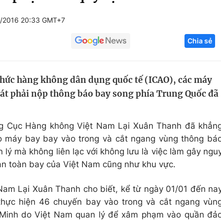
Góc ảnh
/2016 20:33 GMT+7
Chia sẻ
Giáo dục
Công nghệ
Tuyển sinh
Hitech Công ng
chức hàng không dân dụng quốc tế (ICAO), các máy
Học trực tuyến
Sản phẩm
oát phải nộp thông báo bay song phía Trung Quốc đã
g
Thị trường
Tư vấn
ng Cục Hàng không Việt Nam Lại Xuân Thanh đã khẳn
ho máy bay bay vào trong và cắt ngang vùng thông bá
lý mà không liên lạc với không lưu là việc làm gây ngu
an toàn bay của Việt Nam cũng như khu vực.
am Lại Xuân Thanh cho biết, kể từ ngày 01/01 đến na
 thực hiện 46 chuyến bay vào trong và cắt ngang vùn
 Minh do Việt Nam quan lý để xâm phạm vào quần đả