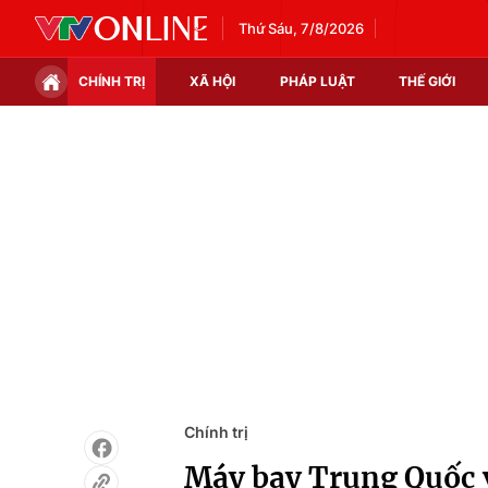
Thứ Sáu, 7/8/2026
CHÍNH TRỊ
XÃ HỘI
PHÁP LUẬT
THẾ GIỚI
Chính trị
Xã hội
Thế giới
Kinh tế
Tin tức
Tài chính
Thế giới đó đây
Thị trường
Câu chuyện quốc tế
Góc doanh nghiệp
Dữ liệu và đời sống
Chính trị
Máy bay Trung Quốc 