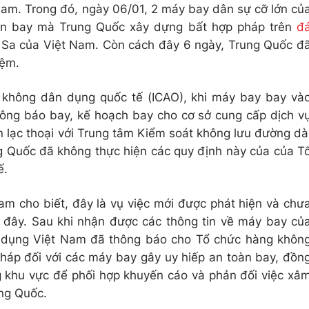
am. Trong đó, ngày 06/01, 2 máy bay dân sự cỡ lớn củ
ân bay mà Trung Quốc xây dựng bất hợp pháp trên
đ
Sa của Việt Nam. Còn cách đây 6 ngày, Trung Quốc đ
iệm.
 không dân dụng quốc tế (ICAO), khi máy bay bay và
thông báo bay, kế hoạch bay cho cơ sở cung cấp dịch v
iên lạc thoại với Trung tâm Kiểm soát không lưu đường dà
ng Quốc đã không thực hiện các quy định này của của T
ế.
 cho biết, đây là vụ việc mới được phát hiện và chư
 đây. Sau khi nhận được các thông tin về máy bay củ
 dụng Việt Nam đã thông báo cho Tổ chức hàng khôn
pháp đối với các máy bay gây uy hiếp an toàn bay, đồn
g khu vực để phối hợp khuyến cáo và phản đối việc xâ
ng Quốc.