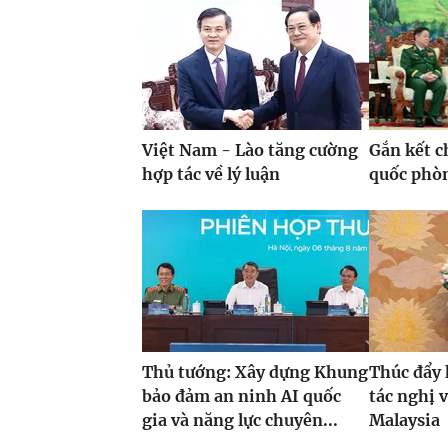
Việt Nam - Lào tăng cường
Gắn kết c
hợp tác về lý luận
quốc phò
Thủ tướng: Xây dựng Khung
Thúc đẩy 
bảo đảm an ninh AI quốc
tác nghị 
gia và năng lực chuyên...
Malaysia