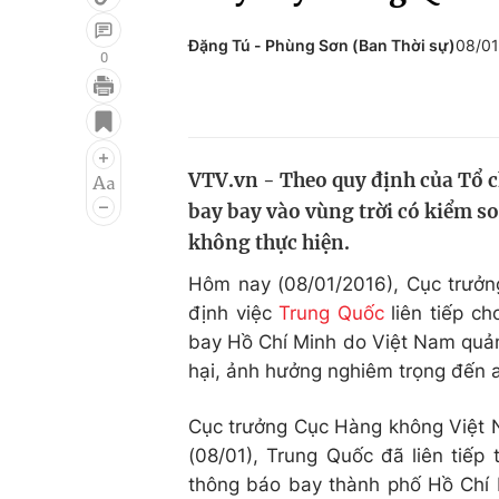
Đặng Tú - Phùng Sơn (Ban Thời sự)
08/01
0
Giải trí
Đời sống
Điện ảnh
Du lịch
VTV.vn - Theo quy định của Tổ 
Âm nhạc
Làm đẹp
bay bay vào vùng trời có kiểm s
Sao
Chất lượng cuộc sốn
không thực hiện.
Hôm nay (08/01/2016), Cục trưở
định việc
Trung Quốc
liên tiếp c
bay Hồ Chí Minh do Việt Nam quản 
hại, ảnh hưởng nghiêm trọng đến 
Cục trưởng Cục Hàng không Việt N
(08/01), Trung Quốc đã liên tiếp
thông báo bay thành phố Hồ Chí