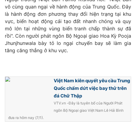
Ðiện thoại Thời báo VTV:
024.66 897 897
vô cùng quan ngại về hành động của Trung Quốc. Đây
Email:
toasoan@vtv.vn
là hành động đơn phương thay đổi hiện trạng tại khu
Liên hệ quảng cáo:
024-7300.7108
vực, biến hoạt động cải tạo đất nhanh chóng và quy
mô lớn tại những vùng biển tranh chấp thành sự đã
rồi". Còn người phát ngôn Bộ Ngoại giao Hoa Kỳ Pooja
Jhunjhunwala bày tỏ lo ngại chuyến bay sẽ làm gia
tăng căng thẳng ở khu vực.
Việt Nam kiên quyết yêu cầu Trung
Quốc chấm dứt việc bay thử trên
đá Chữ Thập
VTV.vn -Đây là tuyên bố của Người Phát
® Cấm sao chép dưới mọi hình thức nếu không có sự chấp
ngôn Bộ Ngoại giao Việt Nam Lê Hải Bình
thuận bằng văn bản. Ghi rõ nguồn VTV.vn khi phát hành lại
thông tin từ website này.
đưa ra hôm nay (7/1).