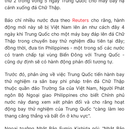
thứ 2 trong vòng 5 ngày Trung Quốc cho máy bay hạ
cánh xuống đá Chữ Thập.
Báo chí nhiều nước đưa theo
Reuters
cho rằng, hành
động mới này sẽ bị Việt Nam lên án như cách đây 4
THỜI BÁO VTV
ngày khi Trung Quốc cho một máy bay đáp lên đá Chữ
Thập trong chuyến bay thử nghiệm đầu tiên tại đây;
đồng thời, đưa tin Philippines - một trong số các nước
có tranh chấp tại vùng Biển Đông với Trung Quốc -
Theo dõi báo trên
cũng dự định sẽ có hành động phản đối tương tự.
Cơ quan chủ quản:
Đài Truyền hình Việt Nam
Trước đó, phản ứng về việc Trung Quốc tiến hành bay
Cơ quan báo chí:
Thời báo VTV
thử nghiệm ra sân bay phi pháp trên đá Chữ Thập
thuộc quần đảo Trường Sa của Việt Nam, Người Phát
Giấy phép hoạt động báo in và báo điện tử số 483/GP-BTTTT
cấp ngày 29/12/2023
ngôn Bộ Ngoại giao Philippines cho biết Chính phủ
nước này đang xem xét phản đối và cho rằng hoạt
Tổng Biên tập:
Vũ Thanh Thủy
động bay thử nghiệm của Trung Quốc "càng làm leo
Phó Tổng Biên tập:
Nguyễn Thị Mỹ Hạnh, Phạm Quốc Thắng,
thang căng thẳng và bất ổn ở khu vực".
Nguyễn Trọng Ninh
Tổng đài VTV:
024.38 355 931 - 024.38 355 932
Ngoại trưởng Nhật Bản Fumio Kishida nói: "Nhật Bản