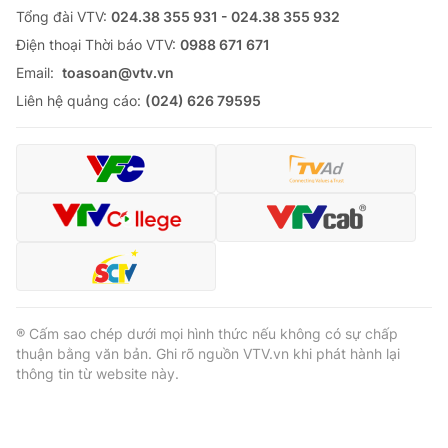
Tổng đài VTV:
024.38 355 931 - 024.38 355 932
Ðiện thoại Thời báo VTV:
0988 671 671
Email:
toasoan@vtv.vn
Liên hệ quảng cáo:
(024) 626 79595
® Cấm sao chép dưới mọi hình thức nếu không có sự chấp
thuận bằng văn bản. Ghi rõ nguồn VTV.vn khi phát hành lại
thông tin từ website này.