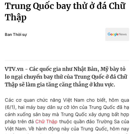
Chính trị
Trung Quốc bay thử ở đá Chữ
Truyền hình
Thập
Văn hóa - Giải trí
Xã hội
Y tế
Đời sống
Ban Thời sự
Pháp luật
Công nghệ
Giáo dục
Y tế
VTV.vn - Các quốc gia như Nhật Bản, Mỹ bày tỏ
Thế giới
lo ngại chuyến bay thử của Trung Quốc ở đá Chữ
Tin tức
Thập sẽ làm gia tăng căng thẳng ở khu vực.
Kinh tế
Thế giới đó đây
Các cơ quan chức năng Việt Nam cho biết, hôm qua
Tài chính
Dữ liệu và đời sống
(6/1), hai máy bay dân sự cỡ lớn của Trung Quốc đã hạ
Câu chuyện quốc tế
Thị trường
cánh xuống sân bay mà Trung Quốc xây dựng bất hợp
pháp trên đá
Chữ Thập
thuộc quần đảo Trường Sa của
Truyền hình
Góc doanh nghiệp
Việt Nam. Về hành động này của Trung Quốc, hôm nay