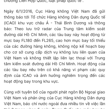
chương Liên Hợp Quốc, luật pháp quốc tế".
Photo
Infographic
Ngày 6/1/2016, Cục Hàng không Việt Nam đã gửi
thông báo tới Tổ chức Hàng không Dân dụng Quốc tế
Video
Shorts video
(ICAO) khu vực châu Á - Thái Bình Dương và thông
báo: Theo lưu trữ radar của Trung tâm kiểm soát
đường dài Hồ Chí Minh, các tàu bay này hoạt động từ
VTV Money
VTV Thể thao
mực bay FL180 đến FL265, cao hơn mực bay tối thiểu
của các đường hàng không, không nộp kế hoạch bay
VTV Sức khoẻ
Bất động sản
cho cơ sở cung cấp dịch vụ không lưu liên quan của
Việt Nam và không thiết lập liên lạc thoại với Trung
tâm kiểm soát đường dài Hồ Chí Minh. Hoạt động của
Thị trường 24h
Tấm lòng Việt
các tàu bay nêu trên có khả năng vi phạm các quy
định của ICAO và ảnh hưởng nghiêm trọng đến các
VTV4
Vươn mình bằng AI
hoạt động bay trong khu vực.
Cùng với tuyên bố của người phát ngôn Bộ Ngoại giao
VTV9
VTV8
Việt Nam và phản ứng của Cục Hàng không Dân dụng
Việt Nam, báo chí nước ngoài đưa nhiều tin về việc lần
Liên hệ tòa soạn
English