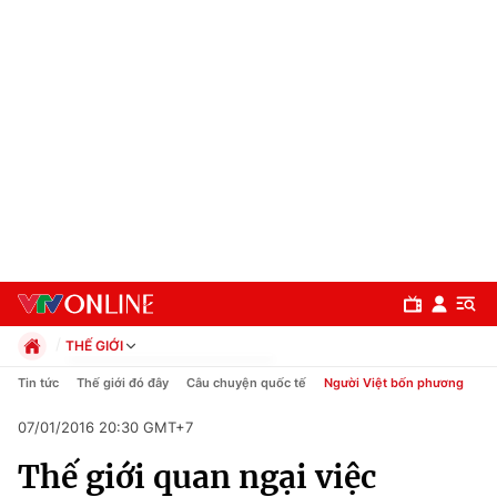
THẾ GIỚI
Chính trị
Tin tức
Thế giới đó đây
Câu chuyện quốc tế
Người Việt bốn phương
Xã hội
07/01/2016 20:30 GMT+7
Pháp luật
Chuyên mục
Kinh tế
Thế giới quan ngại việc
Thể thao