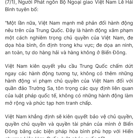
Phim VTV
(7/1), Người Phát ngôn Bộ Ngoại giao Việt Nam Lê Hải
Giải trí
Bình tuyên bố:
Hậu trường
Điện ảnh
"Một lần nữa, Việt Nam mạnh mẽ phản đối hành động
Đời sống
Nhân vật
nêu trên của Trung Quốc. Đây là hành động xâm phạm
Âm nhạc
Du lịch
một cách nghiêm trọng chủ quyền của Việt Nam, đe
Khán giả
Giáo dục
Sao
dọa hòa bình, ổn định trong khu vực; đe dọa an ninh,
Làm đẹp
Giải sao mai
an toàn, tự do hàng hải và hàng không ở Biển Đông.
Tuyển sinh
Công nghệ
Chất lượng cuộc sống
Việt Nam kiên quyết yêu cầu Trung Quốc chấm dứt
Học trực tuyến
Hitech Công nghệ tương lai
ngay các hành động tương tự, không có thêm những
Giao lưu trực tuyến
hành động vi phạm chủ quyền của Việt Nam đối với
Sản phẩm
quần đảo Trường Sa, tôn trọng các quy định liên quan
của luật pháp quốc tế, không có những hành động làm
Lịch phát sóng
Thị trường
mở rộng và phức tạp hơn tranh chấp.
Tư vấn
Việt Nam khẳng định sẽ kiên quyết bảo vệ chủ quyền,
Chuyên mục khác
quyền chủ quyền và quyền tài phán của mình ở Biển
Emagazine
Podcast
Đông bằng các biện pháp hòa bình phù hợp với Hiến