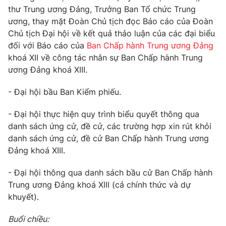
Giao lưu trực tuyến
thư Trung ương Đảng, Trưởng Ban Tổ chức Trung
Sản phẩm
ương, thay mặt Đoàn Chủ tịch đọc Báo cáo của Đoàn
Lịch phát sóng
Thị trường
Chủ tịch Đại hội về kết quả thảo luận của các đại biểu
đối với Báo cáo của
Ban Chấp hành Trung ương Đảng
Tư vấn
khoá XII về công tác nhân sự Ban Chấp hành Trung
Chuyên mục khác
ương Đảng khoá XIII.
Emagazine
Podcast
- Đại hội bầu Ban Kiểm phiếu.
Photo
- Đại hội thực hiện quy trình biểu quyết thông qua
Infographic
danh sách ứng cử, đề cử, các trường hợp xin rút khỏi
danh sách ứng cử, đề cử Ban Chấp hành Trung ương
Video
Shorts video
Đảng khoá XIII.
VTV Money
- Đại hội thông qua danh sách bầu cử Ban Chấp hành
VTV Thể thao
Trung ương Đảng khoá XIII (cả chính thức và dự
khuyết).
VTV Sức khoẻ
Bất động sản
Buổi chiều: