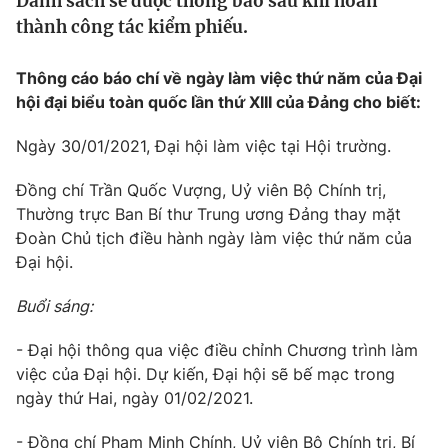
Danh sách sẽ được thông báo sau khi hoàn
Tin tức
thành công tác kiểm phiếu.
Kinh tế
Thế giới đó đây
Thông cáo báo chí về ngày làm việc thứ năm của Đại
Tài chính
Dữ liệu và đời sống
hội đại biểu toàn quốc lần thứ XIII của Đảng cho biết:
Câu chuyện quốc tế
Thị trường
Ngày 30/01/2021, Đại hội làm việc tại Hội trường.
Truyền hình
Góc doanh nghiệp
Đồng chí Trần Quốc Vượng, Uỷ viên Bộ Chính trị,
Phim VTV
Thường trực Ban Bí thư Trung ương Đảng thay mặt
Giải trí
Đoàn Chủ tịch điều hành ngày làm việc thứ năm của
Hậu trường
Điện ảnh
Đại hội.
Đời sống
Nhân vật
Âm nhạc
Buổi sáng:
Du lịch
Khán giả
Giáo dục
Sao
- Đại hội thông qua việc điều chỉnh Chương trình làm
Làm đẹp
Giải sao mai
Tuyển sinh
việc của Đại hội. Dự kiến, Đại hội sẽ bế mạc trong
Công nghệ
Chất lượng cuộc sống
ngày thứ Hai, ngày 01/02/2021.
Học trực tuyến
Hitech Công nghệ tương lai
- Đồng chí Phạm Minh Chính, Uỷ viên Bộ Chính trị, Bí