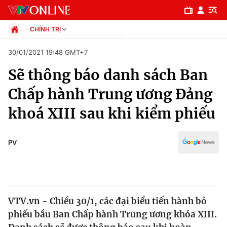
CHÍNH TRỊ
Chính trị
30/01/2021 19:48 GMT+7
Xã hội
Sẽ thông báo danh sách Ban
Pháp luật
Chuyên mục
Kinh tế
Chấp hành Trung ương Đảng
Thể thao
Chính trị
khoá XIII sau khi kiểm phiếu
Truyền hình
Văn hóa - Giải trí
Xã hội
Y tế
PV
Đời sống
Pháp luật
Công nghệ
Giáo dục
Y tế
VTV.vn - Chiều 30/1, các đại biểu tiến hành bỏ
phiếu bầu Ban Chấp hành Trung ương khóa XIII.
Thế giới