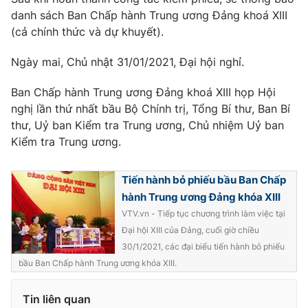
danh sách Ban Chấp hành Trung ương Đảng khoá XIII
Cơ quan báo chí:
Thời báo VTV
(cả chính thức và dự khuyết).
Giấy phép hoạt động báo in và báo điện tử số 483/GP-BTTTT
cấp ngày 29/12/2023
Ngày mai, Chủ nhật 31/01/2021, Đại hội nghỉ.
Tổng Biên tập:
Vũ Thanh Thủy
Phó Tổng Biên tập:
Nguyễn Thị Mỹ Hạnh, Phạm Quốc Thắng,
Ban Chấp hành Trung ương Đảng khoá XIII họp Hội
Nguyễn Trọng Ninh
nghị lần thứ nhất bầu Bộ Chính trị, Tổng Bí thư, Ban Bí
Tổng đài VTV:
024.38 355 931 - 024.38 355 932
thư, Uỷ ban Kiểm tra Trung ương, Chủ nhiệm Uỷ ban
Ðiện thoại Thời báo VTV:
Kiểm tra Trung ương.
024.66 897 897
Email:
toasoan@vtv.vn
Liên hệ quảng cáo:
024-7300.7108
Tiến hành bỏ phiếu bầu Ban Chấp
hành Trung ương Đảng khóa XIII
VTV.vn - Tiếp tục chương trình làm việc tại
Đại hội XIII của Đảng, cuối giờ chiều
30/1/2021, các đại biểu tiến hành bỏ phiếu
bầu Ban Chấp hành Trung ương khóa XIII.
Tin liên quan