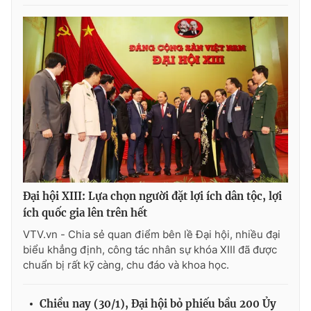
® Cấm sao chép dưới mọi hình thức nếu không có sự chấp
thuận bằng văn bản. Ghi rõ nguồn VTV.vn khi phát hành lại
thông tin từ website này.
Đại hội XIII: Lựa chọn người đặt lợi ích dân tộc, lợi
ích quốc gia lên trên hết
VTV.vn - Chia sẻ quan điểm bên lề Đại hội, nhiều đại
biểu khẳng định, công tác nhân sự khóa XIII đã được
chuẩn bị rất kỹ càng, chu đáo và khoa học.
Chiều nay (30/1), Đại hội bỏ phiếu bầu 200 Ủy