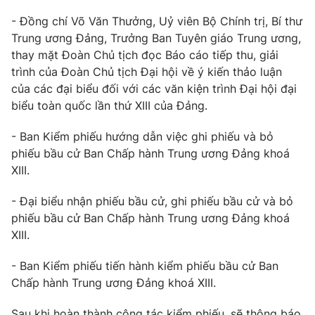
Thị trường 24h
Tấm lòng Việt
- Đồng chí Võ Văn Thưởng, Uỷ viên Bộ Chính trị, Bí thư
Trung ương Đảng, Trưởng Ban Tuyên giáo Trung ương,
VTV4
Vươn mình bằng AI
thay mặt Đoàn Chủ tịch đọc Báo cáo tiếp thu, giải
trình của Đoàn Chủ tịch Đại hội về ý kiến thảo luận
VTV9
của các đại biểu đối với các văn kiện trình Đại hội đại
VTV8
biểu toàn quốc lần thứ XIII của Đảng.
Liên hệ tòa soạn
English
- Ban Kiểm phiếu hướng dẫn việc ghi phiếu và bỏ
phiếu bầu cử Ban Chấp hành Trung ương Đảng khoá
XIII.
- Đại biểu nhận phiếu bầu cử, ghi phiếu bầu cử và bỏ
THỜI BÁO VTV
phiếu bầu cử Ban Chấp hành Trung ương Đảng khoá
XIII.
- Ban Kiểm phiếu tiến hành kiểm phiếu bầu cử Ban
Theo dõi báo trên
Chấp hành Trung ương Đảng khoá XIII.
Cơ quan chủ quản:
Sau khi hoàn thành công tác kiểm phiếu, sẽ thông báo
Đài Truyền hình Việt Nam