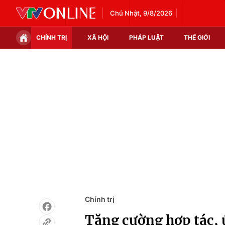
Chủ Nhật, 9/8/2026
CHÍNH TRỊ
XÃ HỘI
PHÁP LUẬT
THẾ GIỚI
Chính trị
Xã hội
Thế giới
Kinh tế
Tin tức
Tài chính
Thế giới đó đây
Thị trường
Câu chuyện quốc tế
Góc doanh nghiệp
Dữ liệu và đời sống
Chính trị
Tăng cường hợp tác, ứ