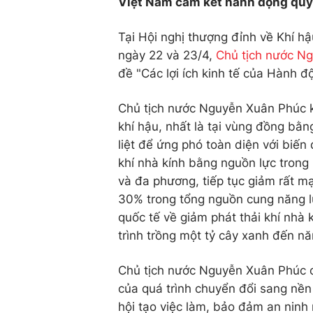
Việt Nam cam kết hành động quyết
Tại Hội nghị thượng đỉnh về Khí hậ
ngày 22 và 23/4,
Chủ tịch nước N
đề "Các lợi ích kinh tế của Hành đ
Chủ tịch nước Nguyễn Xuân Phúc kh
khí hậu, nhất là tại vùng đồng b
liệt để ứng phó toàn diện với biến
khí nhà kính bằng nguồn lực trong
và đa phương, tiếp tục giảm rất mạ
30% trong tổng nguồn cung năng l
quốc tế về giảm phát thải khí nhà 
trình trồng một tỷ cây xanh đến n
Chủ tịch nước Nguyễn Xuân Phúc c
của quá trình chuyển đổi sang nền 
hội tạo việc làm, bảo đảm an ninh