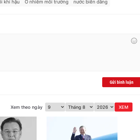
i khí hậu
Ô nhiễm môi trường
nước biển dâng
Gửi bình luận
Xem theo ngày
XEM