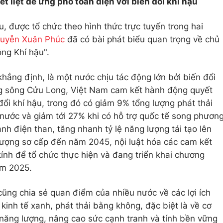
 liệt để ứng phó toàn diện với biến đổi khí hậu
u, được tổ chức theo hình thức trực tuyến trong hai
guyễn Xuân Phúc
đã có bài phát biểu quan trọng về chủ
ộng Khí hậu".
ẳng định, là một nước chịu tác động lớn bởi biến đổi
ằng sông Cửu Long, Việt Nam cam kết hành động quyết
 đổi khí hậu, trong đó có giảm 9% tổng lượng phát thải
 nước và giảm tới 27% khi có hỗ trợ quốc tế song phươn
nh điện than, tăng nhanh tỷ lệ năng lượng tái tạo lên
ượng sơ cấp đến năm 2045, nội luật hóa các cam kết
kính để tổ chức thực hiện và đang triển khai chương
ăm 2025.
ũng chia sẻ quan điểm của nhiều nước về các lợi ích
kinh tế xanh, phát thải bằng không, đặc biệt là về cơ
 năng lượng, nâng cao sức cạnh tranh và tính bền vững