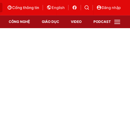
Cổng thông tin
English
Đăng nhập
CÔNG NGHỆ
GIÁO DỤC
VIDEO
PODCAST
VTV Money
VTV Thể thao
VTV Sức khoẻ
Bất động sản
Thị trường 24h
Tấm lòng Việt
Vươn mình bằng AI
VTV4
VTV8
VTV9
Lịch phát sóng
Giao lưu trực tuyến
Sự kiện