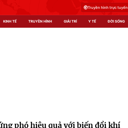
Truyền hình trực tuyến
KINH TẾ
TRUYỀN HÌNH
GIẢI TRÍ
Y TẾ
ĐỜI SỐNG
Pháp luật
Y tế
Truyền hình
Multimedia
Phim VTV
Video
Hậu trường
Shorts video
Nhân vật
Podcast
Khán giả
EMagazine
Giải sao mai
Photo
ng phó hiệu quả với biến đổi khí
Infographic