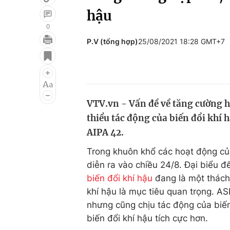
hậu
0
P.V (tổng hợp)
25/08/2021 18:28 GMT+7
Giải trí
Đời sống
Điện ảnh
Du lịch
Âm nhạc
Làm đẹp
VTV.vn - Vấn đề về tăng cường h
Sao
Chất lượng cuộc sốn
thiểu tác động của biến đổi khí 
AIPA 42.
Trong khuôn khổ các hoạt động c
diễn ra vào chiều 24/8. Đại biểu đ
biến đổi khí hậu
đang là một thách 
khí hậu là mục tiêu quan trọng. AS
nhưng cũng chịu tác động của biến
biến đổi khí hậu tích cực hơn.