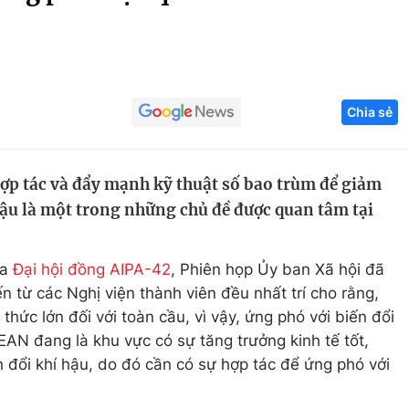
Góc ảnh
Giáo dục
Công nghệ
Chia sẻ
Tuyển sinh
Hitech Công ng
Học trực tuyến
Sản phẩm
ợp tác và đẩy mạnh kỹ thuật số bao trùm để giảm
g
Thị trường
hậu là một trong những chủ đề được quan tâm tại
Tư vấn
ủa
Đại hội đồng AIPA-42
, Phiên họp Ủy ban Xã hội đã
ến từ các Nghị viện thành viên đều nhất trí cho rằng,
thức lớn đối với toàn cầu, vì vậy, ứng phó với biến đổi
EAN đang là khu vực có sự tăng trưởng kinh tế tốt,
 đổi khí hậu, do đó cần có sự hợp tác để ứng phó với