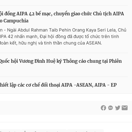
ội đồng AIPA 42 bế mạc, chuyển giao chức Chủ tịch AIPA
ho Campuchia
n - Ngài Abdul Rahman Taib Pehin Orang Kaya Seri Lela, Chủ
AIPA 42 nhấn mạnh, Đại hội đồng đã được tổ chức trên tinh
đoàn kết, hữu nghị và tinh thần chung của ASEAN.
 Quốc hội Vương Đình Huệ ký Thông cáo chung tại Phiên
hiết lập các cơ chế đối thoại AIPA -ASEAN, AIPA - EP