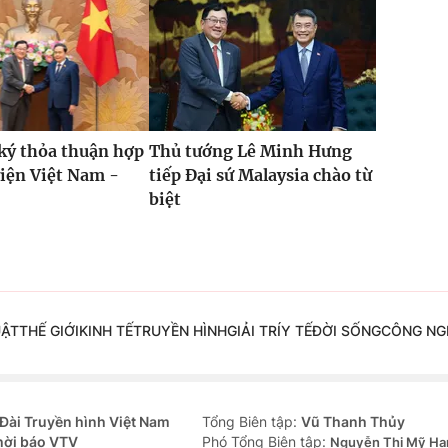
ký thỏa thuận hợp
Thủ tướng Lê Minh Hưng
viện Việt Nam -
tiếp Đại sứ Malaysia chào từ
biệt
UẬT
THẾ GIỚI
KINH TẾ
TRUYỀN HÌNH
GIẢI TRÍ
Y TẾ
ĐỜI SỐNG
CÔNG NG
Đài Truyền hình Việt Nam
Tổng Biên tập:
Vũ Thanh Thủy
hời báo VTV
Phó Tổng Biên tập:
Nguyễn Thị Mỹ Hạ