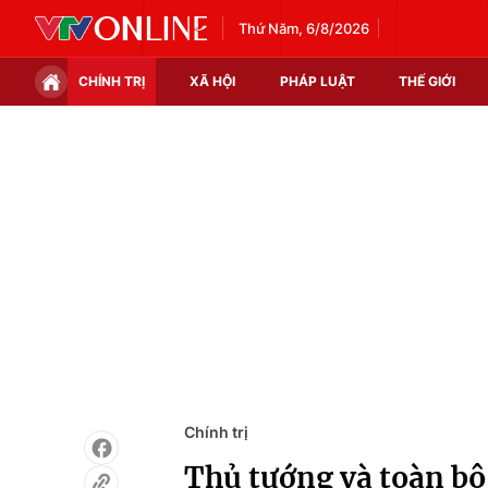
Thứ Năm, 6/8/2026
CHÍNH TRỊ
XÃ HỘI
PHÁP LUẬT
THẾ GIỚI
Chính trị
Xã hội
Thế giới
Kinh tế
Tin tức
Tài chính
Thế giới đó đây
Thị trường
Câu chuyện quốc tế
Góc doanh nghiệp
Dữ liệu và đời sống
Chính trị
Thủ tướng và toàn bộ