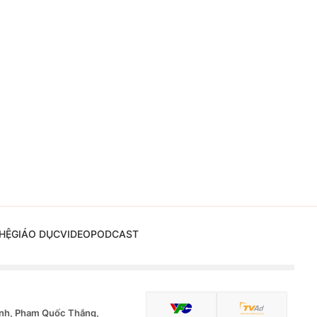
HỆ
GIÁO DỤC
VIDEO
PODCAST
nh, Phạm Quốc Thắng,