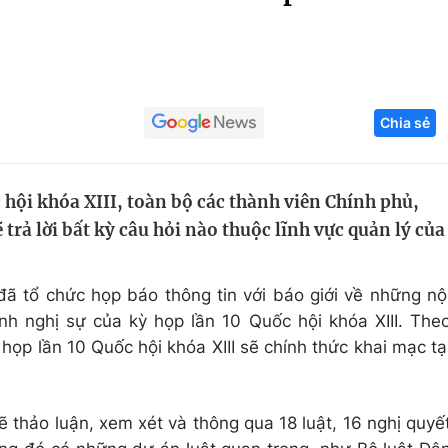
Góc ảnh
Giáo dục
Công nghệ
Chia sẻ
Tuyển sinh
Hitech Công ng
Học trực tuyến
Sản phẩm
 hội khóa XIII, toàn bộ các thành viên Chính phủ,
g
Thị trường
rả lời bất kỳ câu hỏi nào thuộc lĩnh vực quản lý của
Tư vấn
ã tổ chức họp báo thông tin với báo giới về những nộ
nh nghị sự của kỳ họp lần 10 Quốc hội khóa XIII. The
 họp lần 10 Quốc hội khóa XIII sẽ chính thức khai mạc tạ
ẽ thảo luận, xem xét và thông qua 18 luật, 16 nghị quyế