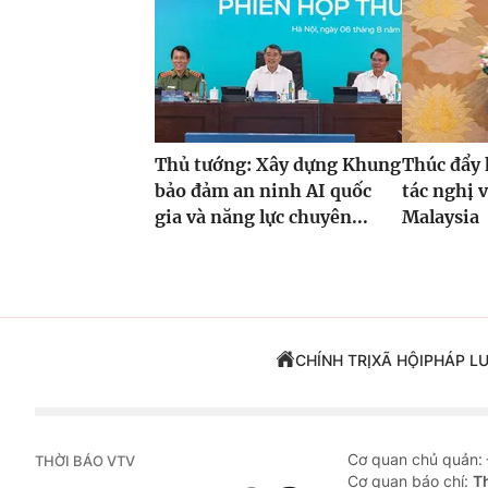
Thủ tướng: Xây dựng Khung
Thúc đẩy 
bảo đảm an ninh AI quốc
tác nghị 
gia và năng lực chuyên...
Malaysia
CHÍNH TRỊ
XÃ HỘI
PHÁP L
Cơ quan chủ quản:
THỜI BÁO VTV
Cơ quan báo chí:
T