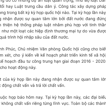
rong đó có những dự án luật quan trọng, như Bộ luật Dâ
đổi hay Luật trưng cầu dân ý. Công tác xây dựng phá
ọng trong bất kỳ kỳ họp quốc hội nào. Tại kỳ họp lần này
ng nhận được sự quan tâm lớn bởi đất nước đang đứn
n thiện hệ thống pháp luật nhằm phù hợp với tinh thầ
như một loạt các hiệp định thương mại tự do vừa đượ
 quá trình hội nhập sâu của đất nước.
nh Phúc, Chủ nhiệm Văn phòng Quốc hội cũng cho biế
m xét, cho ý kiến về kế hoạch phát triển kinh tế xã hội
kế hoạch đầu tư công trung hạn giai đoạn 2016 - 2020
 cho hoạt động này.
t của kỳ họp lần này đang nhận được sự quan tâm lớ
 động chất vấn và trả lời chất vấn.
cuộc họp báo hôm nay. Tại kỳ họp lần này, các đại biể
 không chất vấn riêng từng lĩnh vực. Toàn bộ các thàn