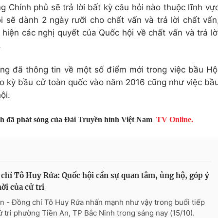
 Chính phủ sẽ trả lời bất kỳ câu hỏi nào thuộc lĩnh vự
 sẽ dành 2 ngày rưỡi cho chất vấn và trả lời chất vấn
hiện các nghị quyết của Quốc hội về chất vấn và trả lờ
.
ng đã thông tin về một số điểm mới trong việc bầu Hộ
ho kỳ bầu cử toàn quốc vào năm 2016 cũng như việc bầ
ội.
nh đã phát sóng của Đài Truyền hình Việt Nam
TV Online.
chí Tô Huy Rứa: Quốc hội cần sự quan tâm, ủng hộ, góp ý
hời của cử tri
n - Đồng chí Tô Huy Rứa nhấn mạnh như vậy trong buổi tiếp
ử tri phường Tiền An, TP Bắc Ninh trong sáng nay (15/10).