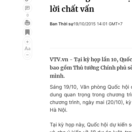
lời chất vấn
0
Ban Thời sự
19/10/2015 14:01 GMT+7
Giải trí
Đời sống
Điện ảnh
Du lịch
Âm nhạc
Làm đẹp
VTV.vn - Tại kỳ họp lần 10, Quốc
Sao
Chất lượng cuộc sốn
bao gồm Thủ tướng Chính phủ sẽ t
mình.
Sáng 19/10, Văn phòng Quốc hội đ
dung quan trọng trong chương trì
chương trình, ngày mai (20/10), kỳ
Hà Nội.
Tại kỳ họp này, Quốc hội dự kiến s