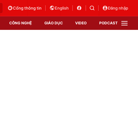
Cổng thông tin
English
Đăng nhập
CÔNG NGHỆ
GIÁO DỤC
VIDEO
PODCAST
VTV Money
VTV Thể thao
VTV Sức khoẻ
Bất động sản
Thị trường 24h
Tấm lòng Việt
Vươn mình bằng AI
VTV4
VTV8
VTV9
Lịch phát sóng
Giao lưu trực tuyến
Sự kiện