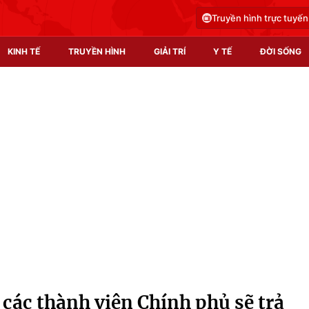
Truyền hình trực tuyến
KINH TẾ
TRUYỀN HÌNH
GIẢI TRÍ
Y TẾ
ĐỜI SỐNG
Pháp luật
Y tế
Truyền hình
Multimedia
Phim VTV
Video
Hậu trường
Shorts video
Nhân vật
Podcast
Khán giả
EMagazine
Giải sao mai
Photo
 các thành viên Chính phủ sẽ trả
Infographic