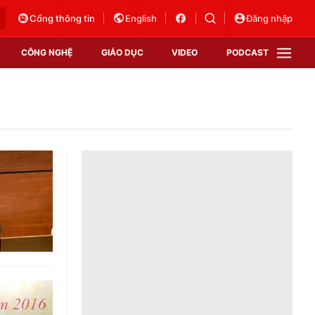
Cổng thông tin
English
Đăng nhập
CÔNG NGHỆ
GIÁO DỤC
VIDEO
PODCAST
VTV Money
VTV Thể thao
VTV Sức khoẻ
Bất động sản
Thị trường 24h
Tấm lòng Việt
Vươn mình bằng AI
VTV4
VTV8
VTV9
Lịch phát sóng
Giao lưu trực tuyến
Sự kiện