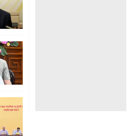
Liên hệ toà soạn
hệ tương lai