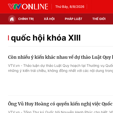
Thứ Bảy, 8/8/2026
CHÍNH TRỊ
XÃ HỘI
PHÁP LUẬT
THẾ GIỚI
Chính trị
Xã hội
quốc hội khóa XIII
Thế giới
Kinh tế
Còn nhiều ý kiến khác nhau về dự thảo Luật Quy
Tin tức
Tài chính
VTV.vn - Thảo luận dự thảo Luật Quy hoạch tại Thường vụ Quốc
những ý kiến trái chiều, không đồng nhất với các nội dung tron
Thế giới đó đây
Thị trường
Câu chuyện quốc tế
Góc doanh nghiệp
Dữ liệu và đời sống
Ông Vũ Huy Hoàng có quyền kiến nghị việc Quốc 
VTV.vn - Tổng Thư ký Quốc hội Nguyễn Hạnh Phúc cho biết: V