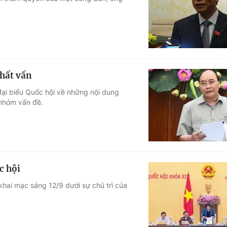
Góc ảnh
Giáo dục
Công nghệ
Tuyển sinh
Hitech Công ng
hất vấn
Học trực tuyến
Sản phẩm
đại biểu Quốc hội về những nội dung
 nhóm vấn đề.
g
Thị trường
Tư vấn
c hội
hai mạc sáng 12/9 dưới sự chủ trì của