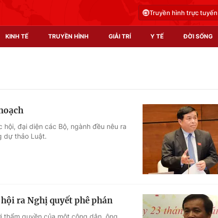
Truyền hình trực tuyến
KINH TẾ
TRUYỀN HÌNH
GIẢI TRÍ
Y TẾ
ĐỜI SỐNG
Pháp luật
Y tế
Truyền hình
Multimedia
 hoạch
Phim VTV
Video
 hội, đại diện các Bộ, ngành đều nêu ra
g dự thảo Luật.
Hậu trường
Shorts video
Nhân vật
Podcast
Khán giả
EMagazine
Giải sao mai
Photo
hội ra Nghị quyết phê phán
Infographic
ới thẩm quyền của một công dân, ông