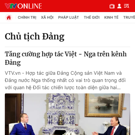
CHÍNH TRỊ
XÃ HỘI
PHÁP LUẬT
THẾ GIỚI
KINH TẾ
TRUYỀ
Chủ tịch Đảng
Chuyên mục
Tăng cường hợp tác Việt - Nga trên kênh
Chính trị
Đảng
VTV.vn - Hợp tác giữa Đảng Cộng sản Việt Nam và
Xã hội
Đảng nước Nga thống nhất có vai trò quan trọng đối
với quan hệ Đối tác chiến lược toàn diện giữa hai...
Pháp luật
Y tế
Thế giới