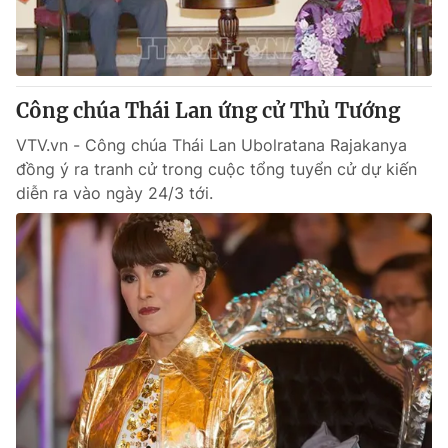
Thị trường 24h
Tấm lòng Việt
VTV4
Vươn mình bằng AI
Công chúa Thái Lan ứng cử Thủ Tướng
VTV9
VTV8
VTV.vn - Công chúa Thái Lan Ubolratana Rajakanya
đồng ý ra tranh cử trong cuộc tổng tuyển cử dự kiến
Liên hệ tòa soạn
English
diễn ra vào ngày 24/3 tới.
THỜI BÁO VTV
Theo dõi báo trên
Cơ quan chủ quản:
Đài Truyền hình Việt Nam
Cơ quan báo chí:
Thời báo VTV