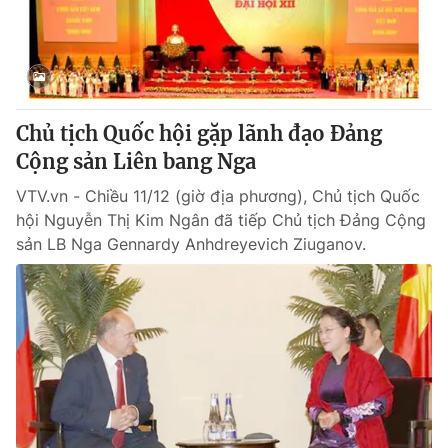
Giao lưu trực tuyến
Sản phẩm
Lịch phát sóng
Thị trường
Tư vấn
Chủ tịch Quốc hội gặp lãnh đạo Đảng
Chuyên mục khác
Cộng sản Liên bang Nga
Emagazine
Podcast
VTV.vn - Chiều 11/12 (giờ địa phương), Chủ tịch Quốc
hội Nguyễn Thị Kim Ngân đã tiếp Chủ tịch Đảng Cộng
Photo
Infographic
sản LB Nga Gennardy Anhdreyevich Ziuganov.
Video
Shorts video
VTV Money
VTV Thể thao
VTV Sức khoẻ
Bất động sản