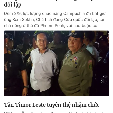
đối lập
Đêm 2/9, lực lượng chức năng Campuchia đã bắt giữ
ông Kem Sokha, Chủ tịch đảng Cứu quốc đối lập, tại
nhà riêng ở thủ đô Phnom Penh, với cáo buộc có...
Tân Timor Leste tuyên thệ nhậm chức