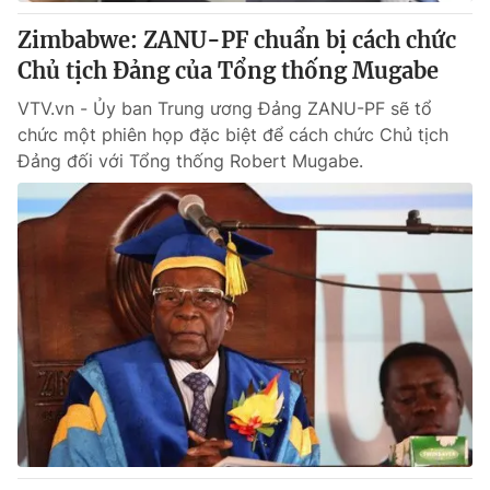
Zimbabwe: ZANU-PF chuẩn bị cách chức
® Cấm sao chép dưới mọi hình thức nếu không có sự chấp
Chủ tịch Đảng của Tổng thống Mugabe
thuận bằng văn bản. Ghi rõ nguồn VTV.vn khi phát hành lại
thông tin từ website này.
VTV.vn - Ủy ban Trung ương Đảng ZANU-PF sẽ tổ
chức một phiên họp đặc biệt để cách chức Chủ tịch
Đảng đối với Tổng thống Robert Mugabe.