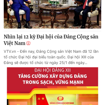
Tin tức
Kinh tế
Thế giới đó đây
Tài chính
Dữ liệu và đời sống
Câu chuyện quốc tế
Thị trường
Nhìn lại 12 kỳ Đại hội của Đảng Cộng sản
Truyền hình
Góc doanh nghiệp
Việt Nam
Phim VTV
Giải trí
VTV.vn - Đến nay, Đảng Cộng sản Việt Nam đã 12 lần
Hậu trường
tổ chức Đại hội đại biểu toàn quốc. Đại hội XIII của
Điện ảnh
Đảng sẽ được tổ chức từ ngày 25/1 đến ngày...
Đời sống
Nhân vật
Âm nhạc
Du lịch
Khán giả
Giáo dục
Sao
Làm đẹp
Giải sao mai
Tuyển sinh
Công nghệ
Chất lượng cuộc sống
Học trực tuyến
Hitech Công nghệ tương lai