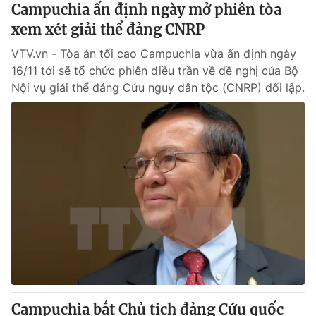
Campuchia ấn định ngày mở phiên tòa
xem xét giải thể đảng CNRP
VTV.vn - Tòa án tối cao Campuchia vừa ấn định ngày
16/11 tới sẽ tổ chức phiên điều trần về đề nghị của Bộ
Nội vụ giải thể đảng Cứu nguy dân tộc (CNRP) đối lập.
Campuchia bắt Chủ tịch đảng Cứu quốc