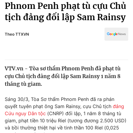
Chính trị
Phnom Penh phạt tù cựu Chủ
Truyền hình
tịch đảng đối lập Sam Rainsy
Văn hóa - Giải trí
Xã hội
Y tế
Đời sống
Theo TTXVN
Pháp luật
Công nghệ
Giáo dục
Y tế
VTV.vn - Tòa sơ thẩm Phnom Penh đã phạt tù
Thế giới
cựu Chủ tịch đảng đối lập Sam Rainsy 1 năm 8
Tin tức
tháng tù giam.
Kinh tế
Thế giới đó đây
Sáng 30/3, Tòa Sơ thẩm Phnom Penh đã ra phán
Tài chính
Dữ liệu và đời sống
quyết tuyên phạt ông Sam Rainsy, cựu Chủ tịch
đảng
Câu chuyện quốc tế
Thị trường
Cứu nguy Dân tộc
(CNRP) đối lập, 1 năm 8 tháng tù
giam, phạt tiền 10 triệu Riel (tương đương 2.500 USD)
Truyền hình
Góc doanh nghiệp
và bồi thường thiệt hại về tinh thần 100 Riel (0,025