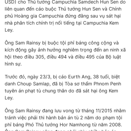
Phim VTV
USD) cho Thủ tướng Campuchia Samdech Hun Sen do
Giải trí
liên quan đến cáo buộc Thủ tướng Hun Sen và Chính
Hậu trường
phủ Hoàng gia Campuchia đứng đằng sau vụ sát hại
Điện ảnh
nhà phân tích chính trị nổi tiếng tại Campuchia Kem
Đời sống
Nhân vật
Ley.
Âm nhạc
Du lịch
Khán giả
Giáo dục
Sao
Ông Sam Rainsy bị buộc tội phỉ báng công cộng và
Làm đẹp
Giải sao mai
kích động gây ảnh hưởng nghiêm trọng đến an ninh xã
Tuyển sinh
hội theo điều 305, điều 494 và điều 495 của Bộ luật
Công nghệ
Chất lượng cuộc sống
hình sự.
Học trực tuyến
Hitech Công nghệ tương lai
Giao lưu trực tuyến
Trước đó, ngày 23/3, bị cáo Eurth Ang, 38 tuổi, biệt
Sản phẩm
danh Choup Samlap, đã bị Tòa sơ thẩm Phnom Penh
tuyên án phạt tù chung thân do đã sát hại ông Kem
Lịch phát sóng
Thị trường
Ley.
Tư vấn
Ông Sam Rainsy đang lưu vong từ tháng 11/2015 nhằm
Chuyên mục khác
tránh việc phải thi hành bản án tù 2 năm do phạm tội
Emagazine
Podcast
phỉ báng Phó Thủ tướng Hor Namhong từ năm 2008.