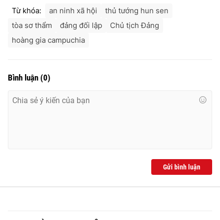
Ðiện thoại Thời báo VTV:
024.66 897 897
Từ khóa:
an ninh xã hội
thủ tướng hun sen
Email:
toasoan@vtv.vn
tòa sơ thẩm
đảng đối lập
Chủ tịch Đảng
Liên hệ quảng cáo:
024-7300.7108
hoàng gia campuchia
Bình luận
(
0
)
Gửi bình luận
® Cấm sao chép dưới mọi hình thức nếu không có sự chấp
thuận bằng văn bản. Ghi rõ nguồn VTV.vn khi phát hành lại
thông tin từ website này.