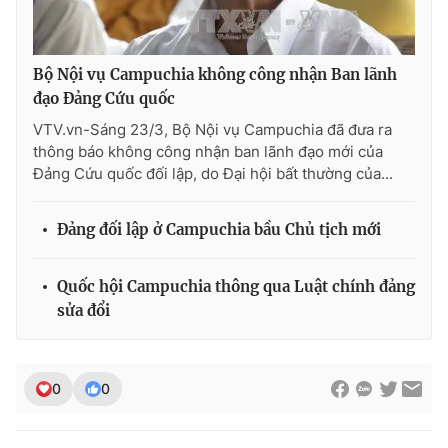
Bộ Nội vụ Campuchia không công nhận Ban lãnh
THỜI BÁO VTV
đạo Đảng Cứu quốc
VTV.vn-Sáng 23/3, Bộ Nội vụ Campuchia đã đưa ra
thông báo không công nhận ban lãnh đạo mới của
Đảng Cứu quốc đối lập, do Đại hội bất thường của...
Theo dõi báo trên
Đảng đối lập ở Campuchia bầu Chủ tịch mới
Cơ quan chủ quản:
Đài Truyền hình Việt Nam
Cơ quan báo chí:
Thời báo VTV
Quốc hội Campuchia thông qua Luật chính đảng
Giấy phép hoạt động báo in và báo điện tử số 483/GP-BTTTT
sửa đổi
cấp ngày 29/12/2023
Tổng Biên tập:
Vũ Thanh Thủy
Phó Tổng Biên tập:
Nguyễn Thị Mỹ Hạnh, Phạm Quốc Thắng,
0
0
Nguyễn Trọng Ninh
Tổng đài VTV:
024.38 355 931 - 024.38 355 932