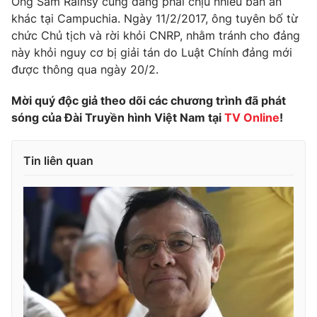
Ông Sam Rainsy cũng đang phải chịu nhiều bản án
khác tại Campuchia. Ngày 11/2/2017, ông tuyên bố từ
Photo
Infographic
chức Chủ tịch và rời khỏi CNRP, nhằm tránh cho đảng
này khỏi nguy cơ bị giải tán do Luật Chính đảng mới
Video
Shorts video
được thông qua ngày 20/2.
Mời quý độc giả theo dõi các chương trình đã phát
VTV Money
VTV Thể thao
sóng của Đài Truyền hình Việt Nam tại
TV Online
!
VTV Sức khoẻ
Bất động sản
Tin liên quan
Thị trường 24h
Tấm lòng Việt
VTV4
Vươn mình bằng AI
VTV9
VTV8
Liên hệ tòa soạn
English