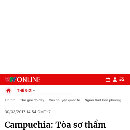
THẾ GIỚI
Chính trị
Tin tức
Thế giới đó đây
Câu chuyện quốc tế
Người Việt bốn phương
Xã hội
30/03/2017 14:54 GMT+7
Pháp luật
Chuyên mục
Kinh tế
Campuchia: Tòa sơ thẩm
Thể thao