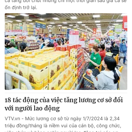
cả tăng đôi chút nhưng chỉ một thời gian sau giá cả sẽ
ổn định trở lại.
Photo
Infographic
Video
Shorts video
VTV Money
VTV Thể thao
VTV Sức khoẻ
Bất động sản
Thị trường 24h
Tấm lòng Việt
VTV4
Vươn mình bằng AI
18 tác động của việc tăng lương cơ sở đối
với người lao động
VTV9
VTV8
VTV.vn - Mức lương cơ sở từ ngày 1/7/2024 là 2,34
triệu đồng/tháng là niềm vui của cán bộ, công chức,
Liên hệ tòa soạn
English