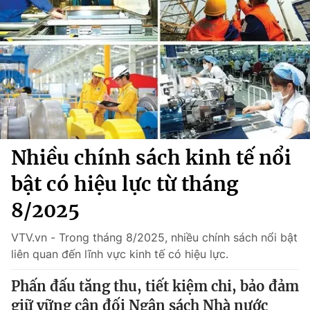
Chính trị
Truyền hình
Văn hóa - Giải trí
Xã hội
Y tế
Đời sống
Pháp luật
Công nghệ
Giáo dục
Y tế
Nhiều chính sách kinh tế nổi
Thế giới
bật có hiệu lực từ tháng
Tin tức
Kinh tế
8/2025
Thế giới đó đây
Tài chính
VTV.vn - Trong tháng 8/2025, nhiều chính sách nổi bật
Dữ liệu và đời sống
Câu chuyện quốc tế
liên quan đến lĩnh vực kinh tế có hiệu lực.
Thị trường
Truyền hình
Phấn đấu tăng thu, tiết kiệm chi, bảo đảm
Góc doanh nghiệp
giữ vững cân đối Ngân sách Nhà nước