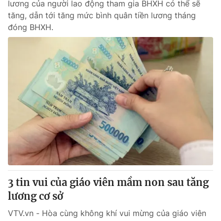
Email:
toasoan@vtv.vn
lương của người lao động tham gia BHXH có thể sẽ
Liên hệ quảng cáo:
tăng, dẫn tới tăng mức bình quân tiền lương tháng
024-7300.7108
đóng BHXH.
® Cấm sao chép dưới mọi hình thức nếu không có sự chấp
thuận bằng văn bản. Ghi rõ nguồn VTV.vn khi phát hành lại
thông tin từ website này.
3 tin vui của giáo viên mầm non sau tăng
lương cơ sở
VTV.vn - Hòa cùng không khí vui mừng của giáo viên