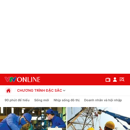
CHƯƠNG TRÌNH ĐẶC SẮC
Chính trị
90 phút để hiểu
Sống mới
Nhịp sống đô thị
Doanh nhân và hội nhập
C
Xã hội
Pháp luật
Chuyên mục
Kinh tế
Thể thao