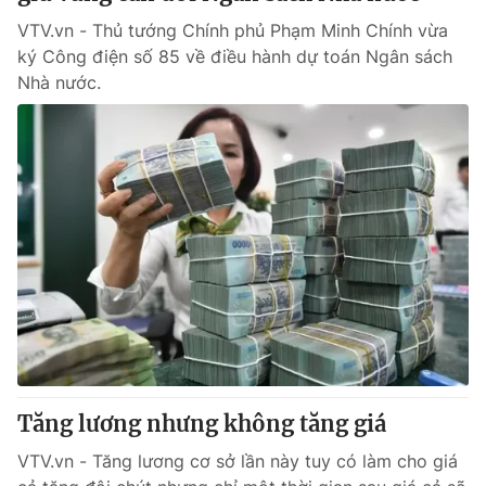
Phim VTV
Giải trí
VTV.vn - Thủ tướng Chính phủ Phạm Minh Chính vừa
Hậu trường
ký Công điện số 85 về điều hành dự toán Ngân sách
Điện ảnh
Nhà nước.
Đời sống
Nhân vật
Âm nhạc
Du lịch
Khán giả
Giáo dục
Sao
Làm đẹp
Giải sao mai
Tuyển sinh
Công nghệ
Chất lượng cuộc sống
Học trực tuyến
Hitech Công nghệ tương lai
Giao lưu trực tuyến
Sản phẩm
Lịch phát sóng
Thị trường
Tư vấn
Chuyên mục khác
Tăng lương nhưng không tăng giá
Emagazine
Podcast
VTV.vn - Tăng lương cơ sở lần này tuy có làm cho giá