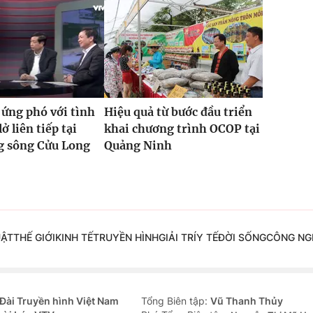
 ứng phó với tình
Hiệu quả từ bước đầu triển
lở liên tiếp tại
khai chương trình OCOP tại
g sông Cửu Long
Quảng Ninh
UẬT
THẾ GIỚI
KINH TẾ
TRUYỀN HÌNH
GIẢI TRÍ
Y TẾ
ĐỜI SỐNG
CÔNG NG
Đài Truyền hình Việt Nam
Tổng Biên tập:
Vũ Thanh Thủy