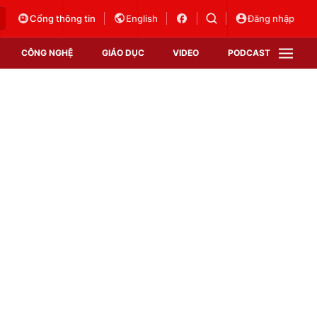
Cổng thông tin
English
Đăng nhập
CÔNG NGHỆ
GIÁO DỤC
VIDEO
PODCAST
VTV Money
VTV Thể thao
VTV Sức khoẻ
Bất động sản
Thị trường 24h
Tấm lòng Việt
Vươn mình bằng AI
VTV4
VTV8
VTV9
Lịch phát sóng
Giao lưu trực tuyến
Sự kiện