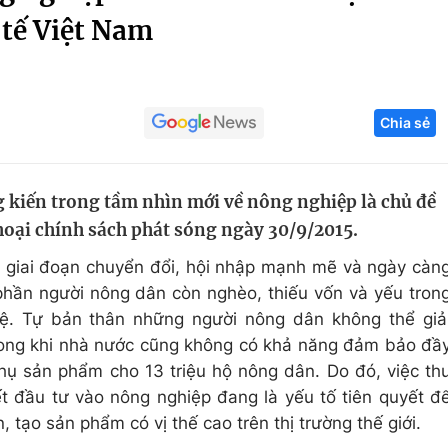
 tế Việt Nam
Góc ảnh
Giáo dục
Công nghệ
Chia sẻ
Tuyển sinh
Hitech Công ng
Học trực tuyến
Sản phẩm
ng kiến trong tầm nhìn mới về nông nghiệp là chủ đề
g
Thị trường
hoại chính sách phát sóng ngày 30/9/2015.
Tư vấn
 giai đoạn chuyển đổi, hội nhập mạnh mẽ và ngày càn
phần người nông dân còn nghèo, thiếu vốn và yếu tron
ệ. Tự bản thân những người nông dân không thể giả
ong khi nhà nước cũng không có khả năng đảm bảo đầ
thụ sản phẩm cho 13 triệu hộ nông dân. Do đó, việc th
ết đầu tư vào nông nghiệp đang là yếu tố tiên quyết đ
n, tạo sản phẩm có vị thế cao trên thị trường thế giới.