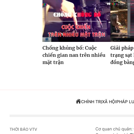
Chống khủng bố: Cuộc
Giải pháp
chiến gian nan trên nhiều
trạng sạt 
mặt trận
đồng bằn
CHÍNH TRỊ
XÃ HỘI
PHÁP L
Cơ quan chủ quản:
THỜI BÁO VTV