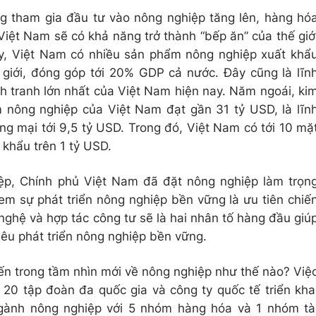
g tham gia đầu tư vào nông nghiệp tăng lên, hàng hó
 Việt Nam sẽ có khả năng trở thành “bếp ăn” của thế giớ
ay, Việt Nam có nhiều sản phẩm nông nghiệp xuất khẩ
 giới, đóng góp tới 20% GDP cả nước. Đây cũng là lĩn
nh tranh lớn nhất của Việt Nam hiện nay. Năm ngoái, ki
 nông nghiệp của Việt Nam đạt gần 31 tỷ USD, là lĩn
ng mại tới 9,5 tỷ USD. Trong đó, Việt Nam có tới 10 mặ
khẩu trên 1 tỷ USD.
p, Chính phủ Việt Nam đã đặt nông nghiệp làm trọn
xem sự phát triển nông nghiệp bền vững là ưu tiên chiế
nghệ và hợp tác công tư sẽ là hai nhân tố hàng đầu giú
iêu phát triển nông nghiệp bền vững.
iến trong tầm nhìn mới về nông nghiệp như thế nào? Việ
 20 tập đoàn đa quốc gia và công ty quốc tế triển kha
ngành nông nghiệp với 5 nhóm hàng hóa và 1 nhóm tà