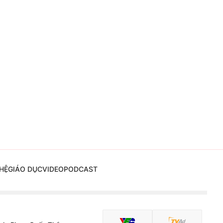
HỆ
GIÁO DỤC
VIDEO
PODCAST