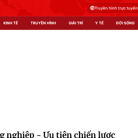
Truyền hình trực tuyến
KINH TẾ
TRUYỀN HÌNH
GIẢI TRÍ
Y TẾ
ĐỜI SỐNG
Pháp luật
Y tế
Truyền hình
Multimedia
Phim VTV
Video
Hậu trường
Shorts video
Nhân vật
Podcast
Khán giả
EMagazine
Giải sao mai
Photo
 nghiệp - Ưu tiên chiến lược
Infographic