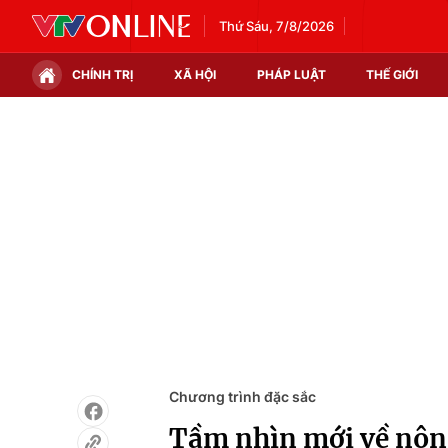
Thứ Sáu, 7/8/2026
CHÍNH TRỊ
XÃ HỘI
PHÁP LUẬT
THẾ GIỚI
Chính trị
Xã hội
Thế giới
Kinh tế
Tin tức
Tài chính
Thế giới đó đây
Thị trường
Câu chuyện quốc tế
Góc doanh nghiệp
Dữ liệu và đời sống
Chương trình đặc sắc
Tầm nhìn mới về nông