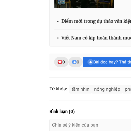
Điểm mới trong dự thảo văn kiện
Việt Nam có kịp hoàn thành mục
0
0
Bài đọc hay? Thả t
Từ khóa:
tầm nhìn
nông nghiệp
ph
Bình luận
(
0
)