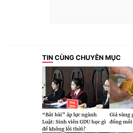
TIN CÙNG CHUYÊN MỤC
“Bắt bài” áp lực ngành
Giá vàng 
Luật: Sinh viên GDU học gì
đồng mỗi
để không lỗi thời?