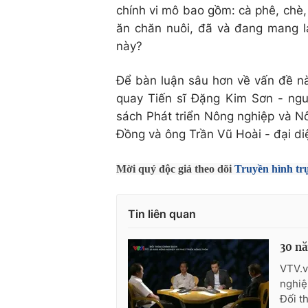
chính vi mô bao gồm: cà phê, chè, 
ăn chăn nuôi, đã và đang mang lại
này?
Để bàn luận sâu hơn về vấn đề nà
quay Tiến sĩ Đặng Kim Sơn - ngu
sách Phát triển Nông nghiệp và N
Đồng và ông Trần Vũ Hoài - đại di
Mời quý độc giả theo dõi
Truyền hình tr
Tin liên quan
30 nă
VTV.v
nghiệ
Đối t