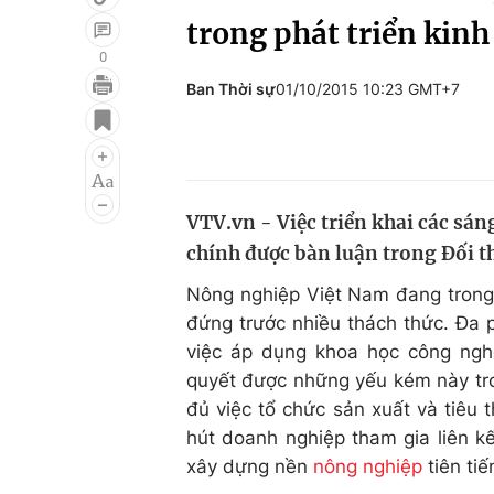
trong phát triển kinh
0
Ban Thời sự
01/10/2015 10:23 GMT+7
Giải trí
Đời sống
Điện ảnh
Du lịch
Âm nhạc
Làm đẹp
VTV.vn - Việc triển khai các sá
Sao
Chất lượng cuộc sốn
chính được bàn luận trong Đối t
Nông nghiệp Việt Nam đang trong
đứng trước nhiều thách thức. Đa 
việc áp dụng khoa học công ngh
quyết được những yếu kém này tr
đủ việc tổ chức sản xuất và tiêu 
hút doanh nghiệp tham gia liên k
xây dựng nền
nông nghiệp
tiên tiế