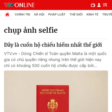
CHÍNH TRỊ
XÃ HỘI
PHÁP LUẬT
THẾ GIỚI
KINH TẾ
TRUYỀ
chụp ảnh selfie
Chuyên mục
Đây là cuốn hộ chiếu hiếm nhất thế giới
Chính trị
VTV.vn - Dòng Chiến sĩ Toàn quyền Malta là một quốc
gia có chủ quyền riêng nhưng trên thế giới hiện nay
Xã hội
chỉ có khoảng 500 cuốn hộ chiếu được cấp bởi...
Pháp luật
Y tế
Thế giới