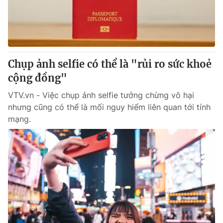
Tin tức
Kinh tế
Thế giới đó đây
Tài chính
Dữ liệu và đời sống
Câu chuyện quốc tế
Thị trường
Chụp ảnh selfie có thể là "rủi ro sức khoẻ
cộng đồng"
Truyền hình
Góc doanh nghiệp
VTV.vn - Việc chụp ảnh selfie tưởng chừng vô hại
Phim VTV
Giải trí
nhưng cũng có thể là mối nguy hiểm liên quan tới tính
Hậu trường
mạng.
Điện ảnh
Đời sống
Nhân vật
Âm nhạc
Du lịch
Khán giả
Giáo dục
Sao
Làm đẹp
Giải sao mai
Tuyển sinh
Công nghệ
Chất lượng cuộc sống
Học trực tuyến
Hitech Công nghệ tương lai