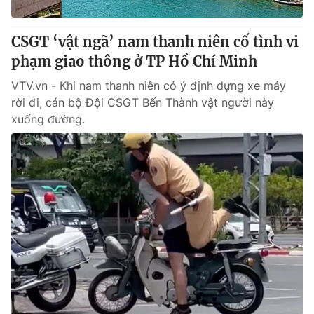
Giấy phép hoạt động báo in và báo điện tử số 483/GP-BTTTT
cấp ngày 29/12/2023
CSGT ‘vật ngã’ nam thanh niên cố tình vi
Tổng Biên tập:
Vũ Thanh Thủy
phạm giao thông ở TP Hồ Chí Minh
Phó Tổng Biên tập:
Nguyễn Thị Mỹ Hạnh, Phạm Quốc Thắng,
Nguyễn Trọng Ninh
VTV.vn - Khi nam thanh niên có ý định dựng xe máy
Tổng đài VTV:
024.38 355 931 - 024.38 355 932
rời đi, cán bộ Đội CSGT Bến Thành vật người này
Ðiện thoại Thời báo VTV:
024.66 897 897
xuống đường.
Email:
toasoan@vtv.vn
Liên hệ quảng cáo:
024-7300.7108