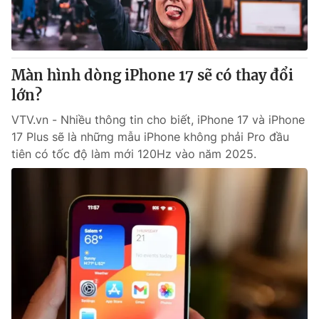
Giao lưu trực tuyến
Sản phẩm
Lịch phát sóng
Thị trường
Tư vấn
Màn hình dòng iPhone 17 sẽ có thay đổi
lớn?
Chuyên mục khác
Emagazine
VTV.vn - Nhiều thông tin cho biết, iPhone 17 và iPhone
Podcast
17 Plus sẽ là những mẫu iPhone không phải Pro đầu
tiên có tốc độ làm mới 120Hz vào năm 2025.
Photo
Infographic
Video
Shorts video
VTV Money
VTV Thể thao
VTV Sức khoẻ
Bất động sản