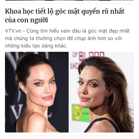
Khoa học tiết lộ góc mặt quyến rũ nhất
® Cấm sao chép dưới mọi hình thức nếu không có sự chấp
của con người
thuận bằng văn bản. Ghi rõ nguồn VTV.vn khi phát hành lại
thông tin từ website này.
VTV.vn - Cùng tìm hiểu xem đâu là góc mặt đẹp nhất
mà chúng ta thường chọn để chụp ảnh hơn so với
những kiểu tạo dáng khác.