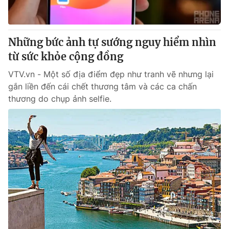
Thị trường 24h
Tấm lòng Việt
VTV4
Vươn mình bằng AI
Những bức ảnh tự sướng nguy hiểm nhìn
từ sức khỏe cộng đồng
VTV9
VTV8
VTV.vn - Một số địa điểm đẹp như tranh vẽ nhưng lại
gắn liền đến cái chết thương tâm và các ca chấn
Liên hệ tòa soạn
English
thương do chụp ảnh selfie.
THỜI BÁO VTV
Theo dõi báo trên
Cơ quan chủ quản:
Đài Truyền hình Việt Nam
Cơ quan báo chí:
Thời báo VTV