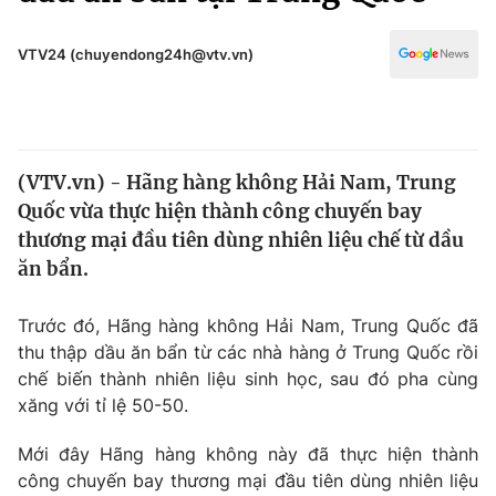
Chính trị
Truyền hình
Văn hóa - Giải trí
VTV24 (chuyendong24h@vtv.vn)
Xã hội
Y tế
Đời sống
Pháp luật
Công nghệ
Giáo dục
(VTV.vn) - Hãng hàng không Hải Nam, Trung
Y tế
Quốc vừa thực hiện thành công chuyến bay
thương mại đầu tiên dùng nhiên liệu chế từ dầu
Thế giới
ăn bẩn.
Tin tức
Trước đó, Hãng hàng không Hải Nam, Trung Quốc đã
Kinh tế
thu thập dầu ăn bẩn từ các nhà hàng ở Trung Quốc rồi
Thế giới đó đây
Tài chính
chế biến thành nhiên liệu sinh học, sau đó pha cùng
Dữ liệu và đời sống
Câu chuyện quốc tế
xăng với tỉ lệ 50-50.
Thị trường
Mới đây Hãng hàng không này đã thực hiện thành
Truyền hình
Góc doanh nghiệp
công chuyến bay thương mại đầu tiên dùng nhiên liệu