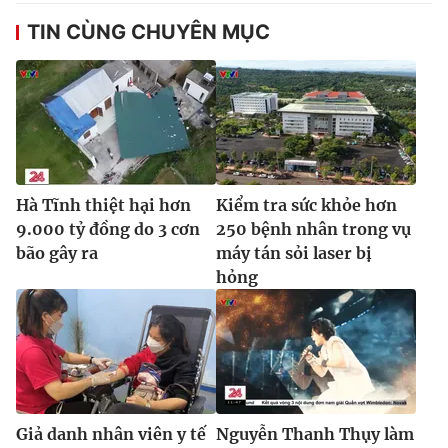
Ðiện thoại Thời báo VTV:
024.66 897 897
TIN CÙNG CHUYÊN MỤC
Email:
toasoan@vtv.vn
Liên hệ quảng cáo:
024-7300.7108
Hà Tĩnh thiệt hại hơn
Kiểm tra sức khỏe hơn
9.000 tỷ đồng do 3 cơn
250 bệnh nhân trong vụ
bão gây ra
máy tán sỏi laser bị
hỏng
® Cấm sao chép dưới mọi hình thức nếu không có sự chấp
thuận bằng văn bản. Ghi rõ nguồn VTV.vn khi phát hành lại
thông tin từ website này.
Giả danh nhân viên y tế
Nguyễn Thanh Thụy làm