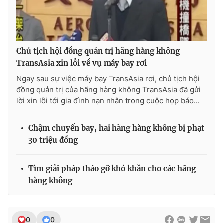
Photo
Infographic
Video
Shorts video
Chủ tịch hội đồng quản trị hãng hàng không
TransAsia xin lỗi về vụ máy bay rơi
VTV Money
VTV Thể thao
Ngay sau sự việc máy bay TransAsia rơi, chủ tịch hội
đồng quản trị của hãng hàng không TransAsia đã gửi
lời xin lỗi tới gia đình nạn nhân trong cuộc họp báo...
VTV Sức khoẻ
Bất động sản
Chậm chuyến bay, hai hãng hàng không bị phạt
Thị trường 24h
Tấm lòng Việt
30 triệu đồng
VTV4
Vươn mình bằng AI
Tìm giải pháp tháo gỡ khó khăn cho các hãng
hàng không
VTV9
VTV8
Liên hệ tòa soạn
English
0
0