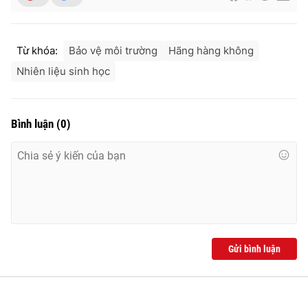
Từ khóa:
Bảo vệ môi trường
Hãng hàng không
THỜI BÁO VTV
Nhiên liệu sinh học
Bình luận
(
0
)
Theo dõi báo trên
Cơ quan chủ quản:
Đài Truyền hình Việt Nam
Cơ quan báo chí:
Thời báo VTV
Giấy phép hoạt động báo in và báo điện tử số 483/GP-BTTTT
cấp ngày 29/12/2023
Tổng Biên tập:
Vũ Thanh Thủy
Gửi bình luận
Phó Tổng Biên tập:
Nguyễn Thị Mỹ Hạnh, Phạm Quốc Thắng,
Nguyễn Trọng Ninh
Tổng đài VTV:
024.38 355 931 - 024.38 355 932