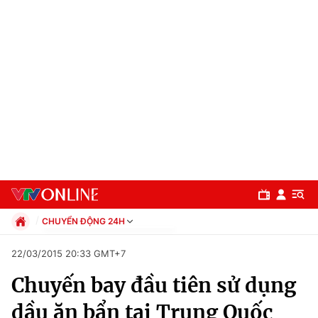
CHUYỂN ĐỘNG 24H
Chính trị
22/03/2015 20:33 GMT+7
Xã hội
Chuyến bay đầu tiên sử dụng
Pháp luật
Chuyên mục
Kinh tế
dầu ăn bẩn tại Trung Quốc
Thể thao