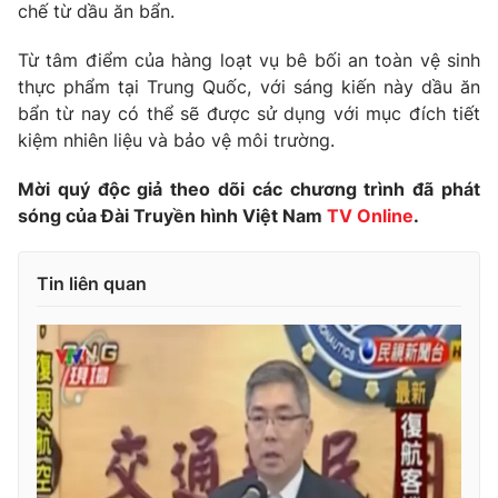
Phim VTV
chế từ dầu ăn bẩn.
Giải trí
Hậu trường
Từ tâm điểm của hàng loạt vụ bê bối an toàn vệ sinh
Điện ảnh
thực phẩm tại Trung Quốc, với sáng kiến này dầu ăn
Đời sống
Nhân vật
bẩn từ nay có thể sẽ được sử dụng với mục đích tiết
Âm nhạc
Du lịch
Khán giả
kiệm nhiên liệu và bảo vệ môi trường.
Giáo dục
Sao
Làm đẹp
Giải sao mai
Mời quý độc giả theo dõi các chương trình đã phát
Tuyển sinh
sóng của Đài Truyền hình Việt Nam
TV Online
.
Công nghệ
Chất lượng cuộc sống
Học trực tuyến
Hitech Công nghệ tương lai
Giao lưu trực tuyến
Tin liên quan
Sản phẩm
Lịch phát sóng
Thị trường
Tư vấn
Chuyên mục khác
Emagazine
Podcast