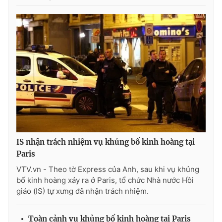
Photo
Infographic
Video
Shorts video
VTV Money
VTV Thể thao
VTV Sức khoẻ
Bất động sản
Thị trường 24h
Tấm lòng Việt
IS nhận trách nhiệm vụ khủng bố kinh hoàng tại
Paris
VTV4
Vươn mình bằng AI
VTV.vn - Theo tờ Express của Anh, sau khi vụ khủng
bố kinh hoàng xảy ra ở Paris, tổ chức Nhà nước Hồi
VTV9
VTV8
giáo (IS) tự xưng đã nhận trách nhiệm.
Liên hệ tòa soạn
English
Toàn cảnh vụ khủng bố kinh hoàng tại Paris