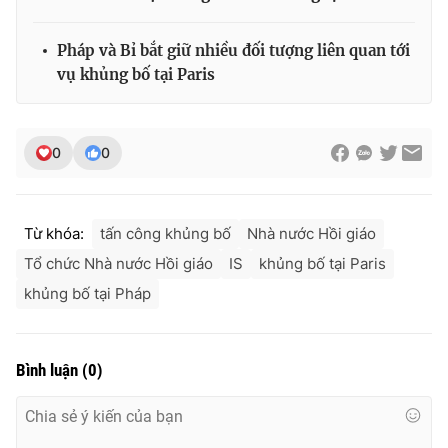
Pháp và Bỉ bắt giữ nhiều đối tượng liên quan tới
vụ khủng bố tại Paris
THỜI BÁO VTV
0
0
Theo dõi báo trên
Từ khóa:
tấn công khủng bố
Nhà nước Hồi giáo
Cơ quan chủ quản:
Đài Truyền hình Việt Nam
Tổ chức Nhà nước Hồi giáo
IS
khủng bố tại Paris
Cơ quan báo chí:
Thời báo VTV
khủng bố tại Pháp
Giấy phép hoạt động báo in và báo điện tử số 483/GP-BTTTT
cấp ngày 29/12/2023
Tổng Biên tập:
Vũ Thanh Thủy
Bình luận
(
0
)
Phó Tổng Biên tập:
Nguyễn Thị Mỹ Hạnh, Phạm Quốc Thắng,
Nguyễn Trọng Ninh
Tổng đài VTV:
024.38 355 931 - 024.38 355 932