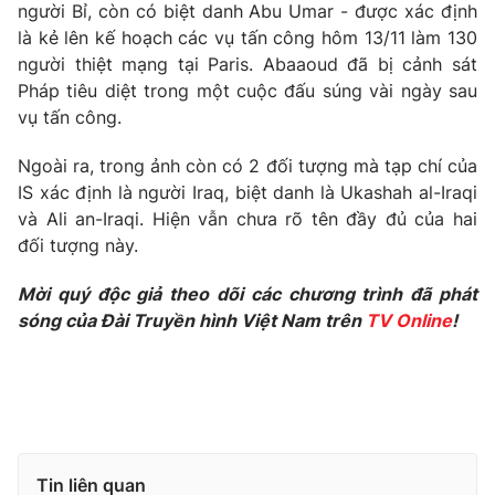
Phim VTV
người Bỉ, còn có biệt danh Abu Umar - được xác định
Giải trí
là kẻ lên kế hoạch các vụ tấn công hôm 13/11 làm 130
Hậu trường
người thiệt mạng tại Paris. Abaaoud đã bị cảnh sát
Điện ảnh
Đời sống
Pháp tiêu diệt trong một cuộc đấu súng vài ngày sau
Nhân vật
Âm nhạc
vụ tấn công.
Du lịch
Khán giả
Giáo dục
Sao
Ngoài ra, trong ảnh còn có 2 đối tượng mà tạp chí của
Làm đẹp
Giải sao mai
IS xác định là người Iraq, biệt danh là Ukashah al-Iraqi
Tuyển sinh
Công nghệ
và Ali an-Iraqi. Hiện vẫn chưa rõ tên đầy đủ của hai
Chất lượng cuộc sống
Học trực tuyến
đối tượng này.
Hitech Công nghệ tương lai
Giao lưu trực tuyến
Mời quý độc giả theo dõi các chương trình đã phát
Sản phẩm
sóng của Đài Truyền hình Việt Nam trên
TV Online
!
Lịch phát sóng
Thị trường
Tư vấn
Chuyên mục khác
Emagazine
Podcast
Tin liên quan