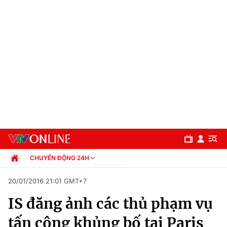
CHUYỂN ĐỘNG 24H
Chính trị
20/01/2016 21:01 GMT+7
Xã hội
IS đăng ảnh các thủ phạm vụ
Pháp luật
Chuyên mục
Kinh tế
tấn công khủng bố tại Paris
Thể thao