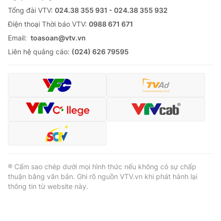
Tổng đài VTV:
024.38 355 931 - 024.38 355 932
Ðiện thoại Thời báo VTV:
0988 671 671
Email:
toasoan@vtv.vn
Liên hệ quảng cáo:
(024) 626 79595
® Cấm sao chép dưới mọi hình thức nếu không có sự chấp
thuận bằng văn bản. Ghi rõ nguồn VTV.vn khi phát hành lại
thông tin từ website này.