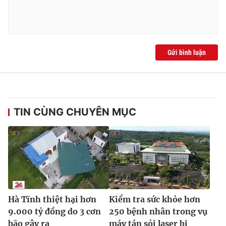
Ðiện thoại Thời báo VTV:
024.66 897 897
Email:
toasoan@vtv.vn
Liên hệ quảng cáo:
024-7300.7108
Gửi bình luận
TIN CÙNG CHUYÊN MỤC
® Cấm sao chép dưới mọi hình thức nếu không có sự chấp
thuận bằng văn bản. Ghi rõ nguồn VTV.vn khi phát hành lại
thông tin từ website này.
Hà Tĩnh thiệt hại hơn
Kiểm tra sức khỏe hơn
9.000 tỷ đồng do 3 cơn
250 bệnh nhân trong vụ
bão gây ra
máy tán sỏi laser bị