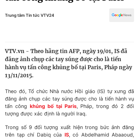
Chính trị
Truyền hình
Văn hóa - Giải trí
Trung tâm Tin tức VTV24
Xã hội
Y tế
Đời sống
Pháp luật
Công nghệ
Giáo dục
VTV.vn - Theo hãng tin AFP, ngày 19/01, IS đã
Y tế
đăng ảnh chụp các tay súng được cho là tiến
hành vụ tấn công khủng bố tại Paris, Pháp ngày
Thế giới
13/11/2015.
Tin tức
Theo đó, Tổ chức Nhà nước Hồi giáo (IS) tự xưng đã
Kinh tế
đăng ảnh chụp các tay súng được cho là tiến hành vụ
Thế giới đó đây
Tài chính
tấn công
khủng bố tại Paris
, Pháp, trong đó 2 đối
Dữ liệu và đời sống
Câu chuyện quốc tế
tượng được xác định là người Iraq.
Thị trường
Trong số 9 đối tượng xuất hiện trong bức ảnh đăng
Truyền hình
Góc doanh nghiệp
trên tạp chí Dabiq của
IS
, có Abdelhamid Abaaoud,