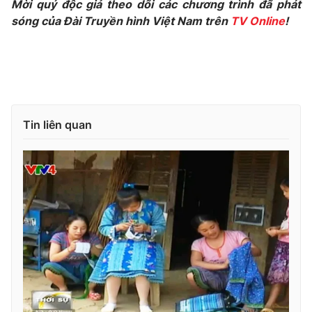
Mời quý độc giả theo dõi các chương trình đã phát
sóng của Đài Truyền hình Việt Nam trên
TV Online
!
Photo
Infographic
Video
Shorts video
VTV Money
VTV Thể thao
Tin liên quan
VTV Sức khoẻ
Bất động sản
Thị trường 24h
Tấm lòng Việt
VTV4
Vươn mình bằng AI
VTV9
VTV8
Liên hệ tòa soạn
English