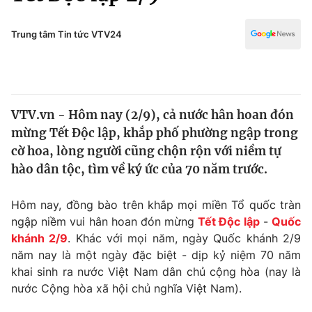
Chính trị
Truyền hình
Văn hóa - Giải trí
Trung tâm Tin tức VTV24
Xã hội
Y tế
Đời sống
Pháp luật
Công nghệ
Giáo dục
VTV.vn - Hôm nay (2/9), cả nước hân hoan đón
Y tế
mừng Tết Độc lập, khắp phố phường ngập trong
cờ hoa, lòng người cũng chộn rộn với niềm tự
Thế giới
hào dân tộc, tìm về ký ức của 70 năm trước.
Tin tức
Hôm nay, đồng bào trên khắp mọi miền Tổ quốc tràn
Kinh tế
ngập niềm vui hân hoan đón mừng
Tết Độc lập
-
Quốc
Thế giới đó đây
Tài chính
khánh 2/9
. Khác với mọi năm, ngày Quốc khánh 2/9
Dữ liệu và đời sống
Câu chuyện quốc tế
năm nay là một ngày đặc biệt - dịp kỷ niệm 70 năm
Thị trường
khai sinh ra nước Việt Nam dân chủ cộng hòa (nay là
Truyền hình
nước Cộng hòa xã hội chủ nghĩa Việt Nam).
Góc doanh nghiệp