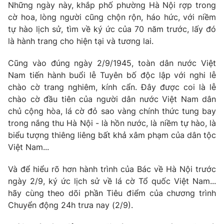
Phim VTV
Những ngày này, khắp phố phường Hà Nội rợp trong
Giải trí
cờ hoa, lòng người cũng chộn rộn, háo hức, với niềm
Hậu trường
tự hào lịch sử, tìm về ký ức của 70 năm trước, lấy đó
Điện ảnh
Đời sống
là hành trang cho hiện tại và tương lai.
Nhân vật
Âm nhạc
Du lịch
Khán giả
Cũng vào đúng ngày 2/9/1945, toàn dân nước Việt
Giáo dục
Sao
Nam tiến hành buổi lễ Tuyên bố độc lập với nghi lễ
Làm đẹp
Giải sao mai
chào cờ trang nghiêm, kính cẩn. Đây được coi là lễ
Tuyển sinh
Công nghệ
chào cờ đầu tiên của người dân nước Việt Nam dân
Chất lượng cuộc sống
Học trực tuyến
chủ cộng hòa, lá cờ đỏ sao vàng chính thức tung bay
Hitech Công nghệ tương lai
trong nắng thu Hà Nội - là hồn nước, là niềm tự hào, là
Giao lưu trực tuyến
biểu tượng thiêng liêng bất khả xâm phạm của dân tộc
Sản phẩm
Việt Nam...
Lịch phát sóng
Thị trường
Và để hiểu rõ hơn hành trình của Bác về Hà Nội trước
Tư vấn
ngày 2/9, ký ức lịch sử về lá cờ Tổ quốc Việt Nam...
Chuyên mục khác
hãy cùng theo dõi phần Tiêu điểm của chương trình
Chuyển động 24h trưa nay (2/9).
Emagazine
Podcast