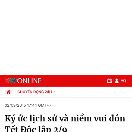
CHUYỂN ĐỘNG 24H
Chính trị
02/09/2015 17:44 GMT+7
Xã hội
Ký ức lịch sử và niềm vui đón
Pháp luật
Chuyên mục
Kinh tế
Tết Độc lập 2/9
Thể thao