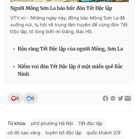
Người Mông Sơn La háo hức đón Tết Độc lập
VTV.vn - Những ngày này, đồng bào Mông Sơn La đã
xuống núi, tụ hội về trung tâm huyện để cùng đón Tết
THỜI BÁO VTV
Độc lập, tỏ lòng biết ơn Đảng, Bác Hồ.
Rộn ràng Tết Độc lập của người Mông, Sơn La
Theo dõi báo trên
Niềm vui đón Tết Độc lập ở một miền quê Bắc
Ninh
Cơ quan chủ quản:
Đài Truyền hình Việt Nam
Cơ quan báo chí:
Thời báo VTV
Giấy phép hoạt động báo in và báo điện tử số 483/GP-BTTTT
0
0
cấp ngày 29/12/2023
Tổng Biên tập:
Vũ Thanh Thủy
Phó Tổng Biên tập:
Nguyễn Thị Mỹ Hạnh, Phạm Quốc Thắng,
Từ khóa:
phố phường Hà Nội
Tết độc lập
Nguyễn Trọng Ninh
cờ đỏ sao vàng
tuyên bố độc lập
quốc khánh 2/9
Tổng đài VTV:
024.38 355 931 - 024.38 355 932