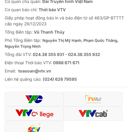
Cơ quan chủ quản:
Đài Truyền hình Việt Nam
Cơ quan báo chí:
Thời báo VTV
Giấy phép hoạt động báo in và báo điện tử số 483/GP-BTTTT
cấp ngày 29/12/2023
Tổng Biên tập:
Vũ Thanh Thủy
Phó Tổng Biên tập:
Nguyễn Thị Mỹ Hạnh, Phạm Quốc Thắng,
Nguyễn Trọng Ninh
Tổng đài VTV:
024.38 355 931 - 024.38 355 932
Ðiện thoại Thời báo VTV:
0988 671 671
Email:
toasoan@vtv.vn
Liên hệ quảng cáo:
(024) 626 79595