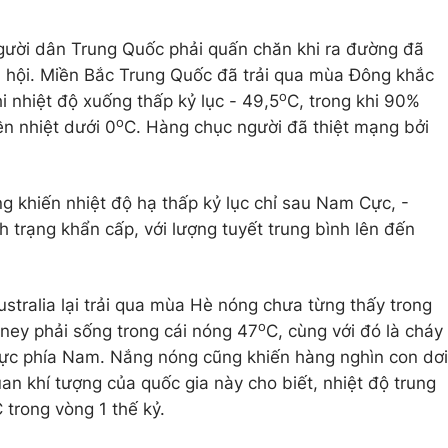
người dân Trung Quốc phải quấn chăn khi ra đường đã
ã hội. Miền Bắc Trung Quốc đã trải qua mùa Đông khắc
o
 nhiệt độ xuống thấp kỷ lục - 49,5
C, trong khi 90%
o
ền nhiệt dưới 0
C. Hàng chục người đã thiệt mạng bởi
̃ng khiến nhiệt độ hạ thấp kỷ lục chỉ sau Nam Cực, -
trạng khẩn cấp, với lượng tuyết trung bình lên đến
ustralia lại trải qua mùa Hè nóng chưa từng thấy trong
o
ey phải sống trong cái nóng 47
C, cùng với đó là cháy
hu vực phía Nam. Nắng nóng cũng khiến hàng nghìn con dơi
an khí tượng của quốc gia này cho biết, nhiệt độ trung
 trong vòng 1 thế kỷ.