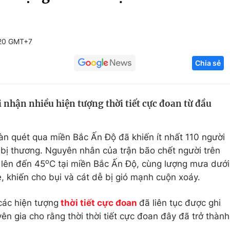
Góc ảnh
:20 GMT+7
Giáo dục
Công nghệ
Chia sẻ
Tuyển sinh
Hitech Công ng
Học trực tuyến
Sản phẩm
i nhận nhiều hiện tượng thời tiết cực đoan từ đầu
g
Thị trường
Tư vấn
̀n quét qua miền Bắc Ấn Độ đã khiến ít nhất 110 người
bị thương. Nguyên nhân của trận bão chết người trên
o
g lên đến 45
C tại miền Bắc Ấn Độ, cùng lượng mưa dưới
 khiến cho bụi và cát dễ bị gió mạnh cuộn xoáy.
các hiện tượng
thời tiết cực đoan
đã liên tục được ghi
n gia cho rằng thời thời tiết cực đoan đây đã trở thành