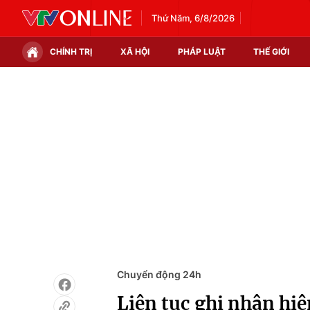
Thứ Năm, 6/8/2026
CHÍNH TRỊ
XÃ HỘI
PHÁP LUẬT
THẾ GIỚI
Chính trị
Xã hội
Thế giới
Kinh tế
Tin tức
Tài chính
Thế giới đó đây
Thị trường
Câu chuyện quốc tế
Góc doanh nghiệp
Dữ liệu và đời sống
Chuyển động 24h
Liên tục ghi nhận hiệ