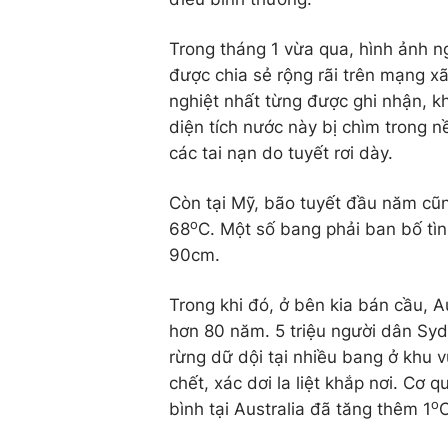
Trong tháng 1 vừa qua, hình ảnh 
được chia sẻ rộng rãi trên mạng x
nghiệt nhất từng được ghi nhận, khi
diện tích nước này bị chìm trong n
các tai nạn do tuyết rơi dày.
Còn tại Mỹ, bão tuyết đầu năm cu
o
68
C. Một số bang phải ban bố tình 
90cm.
Trong khi đó, ở bên kia bán cầu, A
hơn 80 năm. 5 triệu người dân Sydn
rừng dữ dội tại nhiều bang ở k
chết, xác dơi la liệt khắp nơi. Cơ qu
o
bình tại Australia đã tăng thêm 1
C