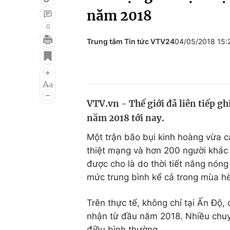
năm 2018
0
Trung tâm Tin tức VTV24
04/05/2018 15
Giải trí
Đời sống
Điện ảnh
Du lịch
Âm nhạc
Làm đẹp
VTV.vn - Thế giới đã liên tiếp gh
Sao
Chất lượng cuộc sốn
năm 2018 tới nay.
Một trận bão bụi kinh hoàng vừa ca
thiệt mạng và hơn 200 người khác 
được cho là do thời tiết nắng nón
mức trung bình kể cả trong mùa hè,
Trên thực tế, không chỉ tại Ấn Độ, 
nhận từ đầu năm 2018. Nhiều chuyê
điều bình thường.