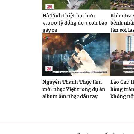
Hà Tĩnh thiệt hại hơn
Kiểm tra 
9.000 tỷ đồng do 3 cơn bão
bệnh nhâ
gây ra
tán sỏi la
Nguyễn Thanh Thụy làm
Lào Cai: 
mới nhạc Việt trong dự án
hàng trăm
album âm nhạc đầu tay
không nộp