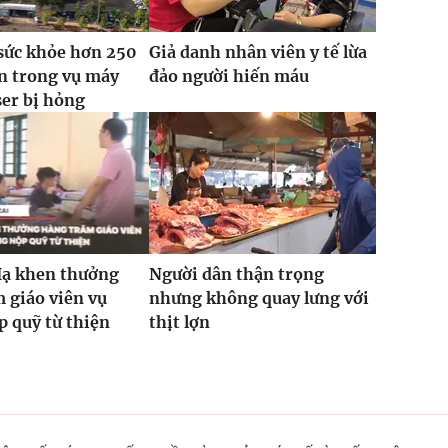
sức khỏe hơn 250
Giả danh nhân viên y tế lừa
n trong vụ máy
đảo người hiến máu
ser bị hỏng
Hạ khen thưởng
Người dân thận trọng
 giáo viên vụ
nhưng không quay lưng với
 quỹ từ thiện
thịt lợn