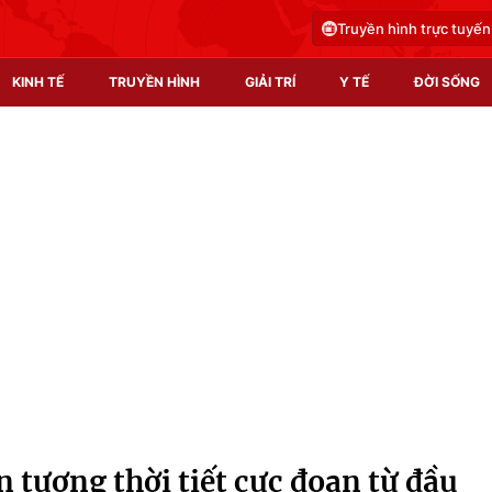
Truyền hình trực tuyến
KINH TẾ
TRUYỀN HÌNH
GIẢI TRÍ
Y TẾ
ĐỜI SỐNG
Pháp luật
Y tế
Truyền hình
Multimedia
Phim VTV
Video
Hậu trường
Shorts video
Nhân vật
Podcast
Khán giả
EMagazine
Giải sao mai
Photo
n tượng thời tiết cực đoan từ đầu
Infographic