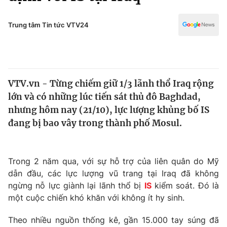
Chính trị
Truyền hình
Văn hóa - Giải trí
Trung tâm Tin tức VTV24
Xã hội
Y tế
Đời sống
Pháp luật
Công nghệ
Giáo dục
VTV.vn - Từng chiếm giữ 1/3 lãnh thổ Iraq rộng
Y tế
lớn và có những lúc tiến sát thủ đô Baghdad,
nhưng hôm nay (21/10), lực lượng khủng bố IS
Thế giới
đang bị bao vây trong thành phố Mosul.
Tin tức
Kinh tế
Trong 2 năm qua, với sự hỗ trợ của liên quân do Mỹ
Thế giới đó đây
Tài chính
dẫn đầu, các lực lượng vũ trang tại Iraq đã không
Dữ liệu và đời sống
Câu chuyện quốc tế
ngừng nỗ lực giành lại lãnh thổ bị
IS
kiểm soát. Đó là
Thị trường
một cuộc chiến khó khăn với không ít hy sinh.
Truyền hình
Góc doanh nghiệp
Theo nhiều nguồn thống kê, gần 15.000 tay súng đã