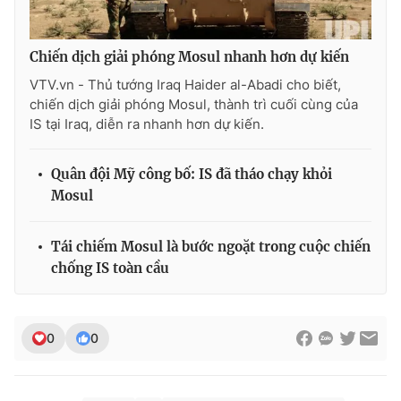
Chiến dịch giải phóng Mosul nhanh hơn dự kiến
VTV.vn - Thủ tướng Iraq Haider al-Abadi cho biết,
THỜI BÁO VTV
chiến dịch giải phóng Mosul, thành trì cuối cùng của
IS tại Iraq, diễn ra nhanh hơn dự kiến.
Theo dõi báo trên
Quân đội Mỹ công bố: IS đã tháo chạy khỏi
Mosul
Cơ quan chủ quản:
Đài Truyền hình Việt Nam
Tái chiếm Mosul là bước ngoặt trong cuộc chiến
Cơ quan báo chí:
Thời báo VTV
chống IS toàn cầu
Giấy phép hoạt động báo in và báo điện tử số 483/GP-BTTTT
cấp ngày 29/12/2023
Tổng Biên tập:
Vũ Thanh Thủy
0
0
Phó Tổng Biên tập:
Nguyễn Thị Mỹ Hạnh, Phạm Quốc Thắng,
Nguyễn Trọng Ninh
Tổng đài VTV:
024.38 355 931 - 024.38 355 932