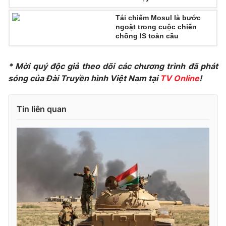
Photo
Infographic
Tái chiếm Mosul là bước
ngoặt trong cuộc chiến
chống IS toàn cầu
Video
Shorts video
* Mời quý độc giả theo dõi các chương trình đã phát
VTV Money
VTV Thể thao
sóng của Đài Truyền hình Việt Nam tại
TV Online
!
VTV Sức khoẻ
Bất động sản
Tin liên quan
Thị trường 24h
Tấm lòng Việt
VTV4
Vươn mình bằng AI
VTV9
VTV8
Liên hệ tòa soạn
English