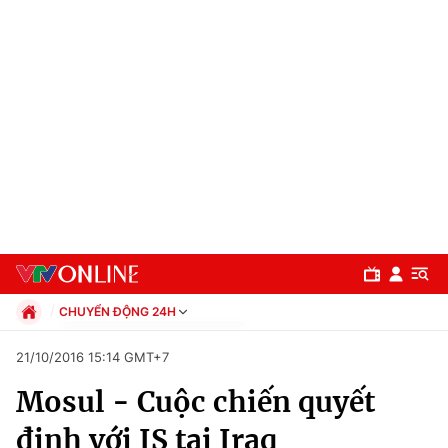
CHUYỂN ĐỘNG 24H
Chính trị
21/10/2016 15:14 GMT+7
Xã hội
Mosul - Cuộc chiến quyết
Pháp luật
Chuyên mục
Kinh tế
định với IS tại Iraq
Thể thao