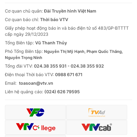
Cơ quan chủ quản:
Đài Truyền hình Việt Nam
Cơ quan báo chí:
Thời báo VTV
Giấy phép hoạt động báo in và báo điện tử số 483/GP-BTTTT
cấp ngày 29/12/2023
Tổng Biên tập:
Vũ Thanh Thủy
Phó Tổng Biên tập:
Nguyễn Thị Mỹ Hạnh, Phạm Quốc Thắng,
Nguyễn Trọng Ninh
Tổng đài VTV:
024.38 355 931 - 024.38 355 932
Ðiện thoại Thời báo VTV:
0988 671 671
Email:
toasoan@vtv.vn
Liên hệ quảng cáo:
(024) 626 79595