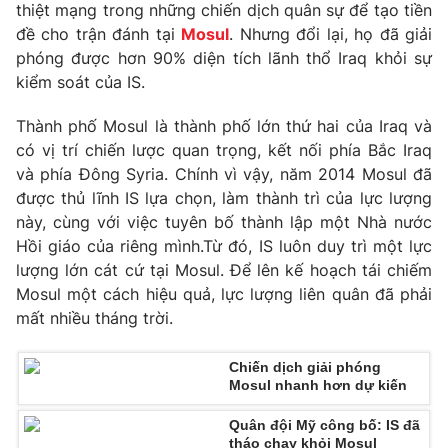
Phim VTV
thiệt mạng trong những chiến dịch quân sự để tạo tiền
Giải trí
đề cho trận đánh tại
Mosul
. Nhưng đổi lại, họ đã giải
Hậu trường
phóng được hơn 90% diện tích lãnh thổ Iraq khỏi sự
Điện ảnh
Đời sống
kiểm soát của IS.
Nhân vật
Âm nhạc
Du lịch
Khán giả
Thành phố Mosul là thành phố lớn thứ hai của Iraq và
Giáo dục
Sao
có vị trí chiến lược quan trọng, kết nối phía Bắc Iraq
Làm đẹp
Giải sao mai
và phía Đông Syria. Chính vì vậy, năm 2014 Mosul đã
Tuyển sinh
Công nghệ
được thủ lĩnh IS lựa chọn, làm thành trì của lực lượng
Chất lượng cuộc sống
Học trực tuyến
này, cùng với việc tuyên bố thành lập một Nhà nước
Hitech Công nghệ tương lai
Hồi giáo của riêng mình.Từ đó, IS luôn duy trì một lực
Giao lưu trực tuyến
lượng lớn cát cứ tại Mosul. Để lên kế hoạch tái chiếm
Sản phẩm
Mosul một cách hiệu quả, lực lượng liên quân đã phải
Lịch phát sóng
Thị trường
mất nhiều tháng trời.
Tư vấn
Chiến dịch giải phóng
Chuyên mục khác
Mosul nhanh hơn dự kiến
Emagazine
Podcast
Quân đội Mỹ công bố: IS đã
tháo chạy khỏi Mosul